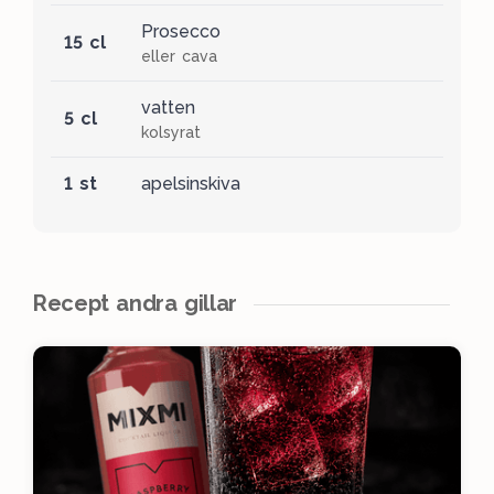
Prosecco
15 cl
eller cava
vatten
5 cl
kolsyrat
1 st
apelsinskiva
Recept andra gillar