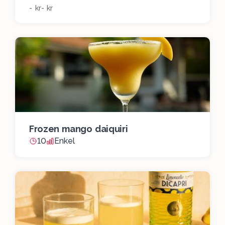
- kr
- kr
Frozen mango daiquiri
10
Enkel