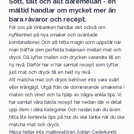
Sött, salt och allt däremellan - en
måltid handlar om mycket mer än
bara råvaror och recept.
För oss på Vinbanken handlar det också om
nyfikenhet på nya smaker och oväntade
kombinationer. Och att hitta magin som uppstår när
man träffar den perfekta balansen mellan mat och
dryck. Då lyfter maten och drycken varandra till en
ny nivå. Därför har vi här samlat recept som lyfter
just mat och dryck till en helt ny nivå.
Att matcha mat och dryck behöver inte vara svårt
eller krångligt. Utgå från de dominerande smakerna i
maten och vinet och ta hjälp av några enkla tips. Vi
har samlat våra bästa recept här nedan där vi delat
upp dem i olika kategorier. Och nedan kan du även
hitta lite konkreta tips på hur du ska tänka när du ska
matcha mat och dryck.
Missa heller inte matkreatören Adrian Cederlunds