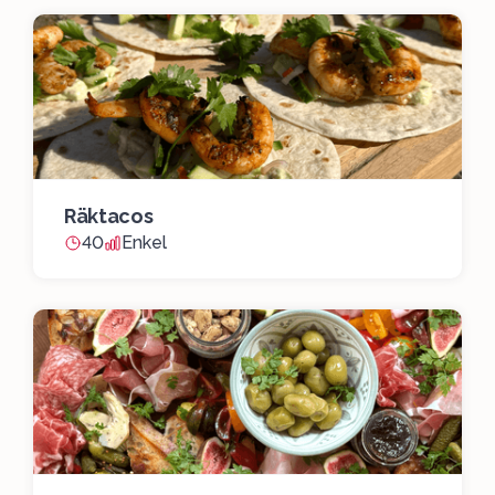
Räktacos
40
Enkel