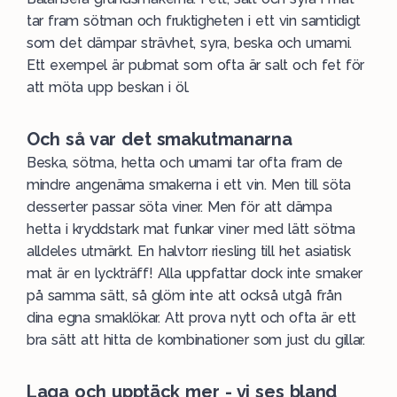
tar fram sötman och fruktigheten i ett vin samtidigt
som det dämpar strävhet, syra, beska och umami.
Ett exempel är pubmat som ofta är salt och fet för
att möta upp beskan i öl.
Och så var det smakutmanarna
Beska, sötma, hetta och umami tar ofta fram de
mindre angenäma smakerna i ett vin. Men till söta
desserter passar söta viner. Men för att dämpa
hetta i kryddstark mat funkar viner med lätt sötma
alldeles utmärkt. En halvtorr riesling till het asiatisk
mat är en lyckträff! Alla uppfattar dock inte smaker
på samma sätt, så glöm inte att också utgå från
dina egna smaklökar. Att prova nytt och ofta är ett
bra sätt att hitta de kombinationer som just du gillar.
Laga och upptäck mer - vi ses bland