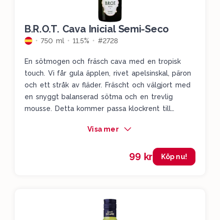
B.R.O.T. Cava Inicial Semi-Seco
750 ml
11.5%
#2728
En sötmogen och fräsch cava med en tropisk
touch. Vi får gula äpplen, rivet apelsinskal, päron
och ett stråk av fläder. Fräscht och välgjort med
en snyggt balanserad sötma och en trevlig
mousse. Detta kommer passa klockrent till
sommaren. Servera väl kylt.
Visa mer
99 kr
Köp nu!