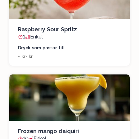
Raspberry Sour Spritz
1
Enkel
Dryck som passar till
- kr
- kr
Frozen mango daiquiri
10
Enkel