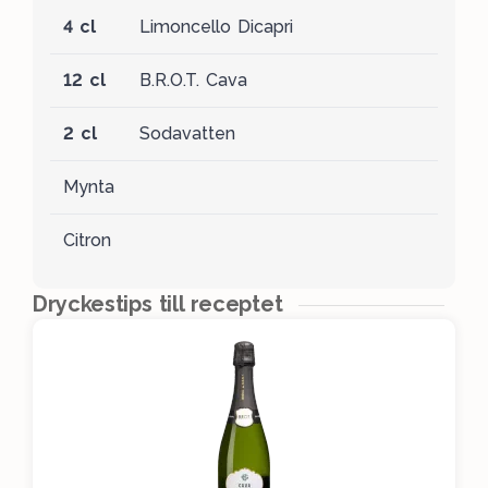
4 cl
Limoncello Dicapri
12 cl
B.R.O.T. Cava
2 cl
Sodavatten
Mynta
Citron
Dryckestips till receptet