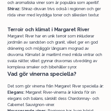
och aromatiska
viner
som är populära som aperitif.
Shiraz:
Shiraz
-druvan trivs också i regionen och ger
röda viner med kryddiga toner och silkeslen textur.
Terroir och klimat i Margaret River
Margaret River har en unik terroir som inkluderar
jordmån av sandsten och granit, vilket ger en god
dränering och möjliggör långsam mognad av
druvorna. Klimatet är maritimt med milda vintrar och
svala nätter, vilket gynnar druvornas utveckling av
komplexa smaker och bibehåller syror.
Vad gör vinerna speciella?
Det som gör vinerna från Margaret River speciella är:
Elegans:
Margaret River-vinerna är kända för sin
elegans och balans, särskilt dess Chardonnay- och
Cabernet Sauvignon-viner.
Mousserande viner:
Regionen har även börjat