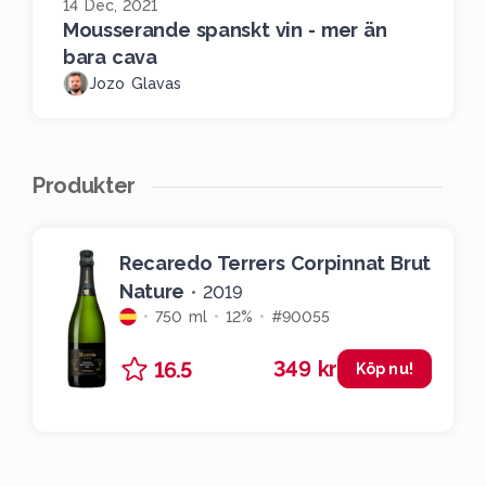
14 Dec, 2021
Mousserande spanskt vin - mer än
bara cava
Jozo Glavas
Produkter
Recaredo Terrers Corpinnat Brut
Nature
•
2019
750 ml
12%
#90055
349 kr
16.5
Köp nu!