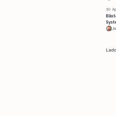
30 Ap
Bäst
Syst
J
Ladd