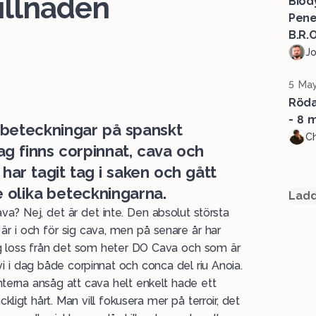
killnaden
Biod
Pene
B.R.O
J
5 May
Röda 
- 8 
a beteckningar på spanskt
Ch
ag finns corpinnat, cava och
har tagit tag i saken och gått
 olika beteckningarna.
Ladd
va? Nej, det är det inte. Den absolut största
är i och för sig cava, men på senare år har
sig loss från det som heter DO Cava och som är
vi i dag både corpinnat och conca del riu Anoia.
nterna ansåg att cava helt enkelt hade ett
äckligt hårt. Man vill fokusera mer på terroir, det