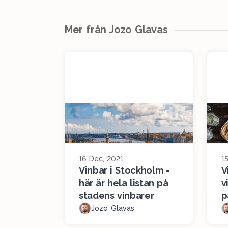
Mer från Jozo Glavas
16 Dec, 2021
1
Vinbar i Stockholm -
V
här är hela listan på
v
stadens vinbarer
p
Jozo Glavas