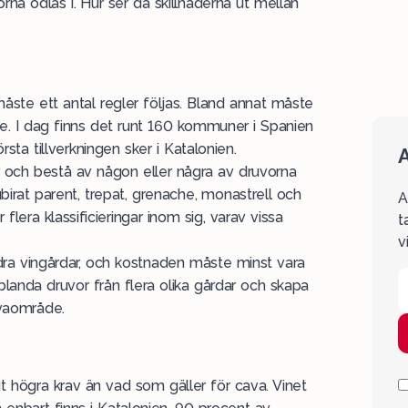
na odlas i. Hur ser då skillnaderna ut mellan
måste ett antal regler följas. Bland annat måste
e. I dag finns det runt 160 kommuner i Spanien
rsta tillverkningen sker i Katalonien.
A
r och bestå av någon eller några av druvorna
birat parent, trepat, grenache, monastrell och
A
flera klassificieringar inom sig, varav vissa
t
v
ndra vingårdar, och kostnaden måste minst vara
landa druvor från flera olika gårdar och skapa
avaområde.
t högra krav än vad som gäller för cava. Vinet