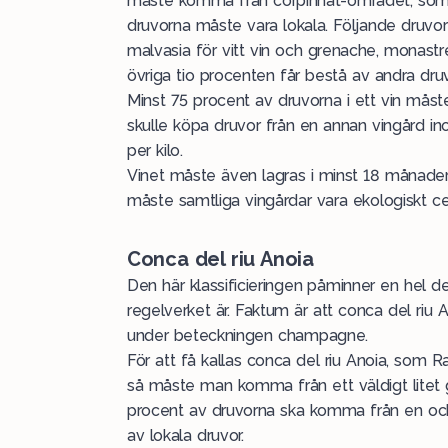
måste komma från corpinnat-området, som e
druvorna måste vara lokala. Följande druvor
malvasia för vitt vin och grenache, monastrel
övriga tio procenten får bestå av andra dru
Minst 75 procent av druvorna i ett vin m
skulle köpa druvor från en annan vingård i
per kilo.
Vinet måste även lagras i minst 18 månader,
måste samtliga vingårdar vara ekologiskt cer
Conca del riu Anoia
Den här klassificieringen påminner en hel de
regelverket är. Faktum är att
conca del riu 
under beteckningen champagne.
För att få kallas conca del riu Anoia, som 
så måste man komma från ett väldigt litet 
procent av druvorna ska komma från en oc
av lokala druvor.