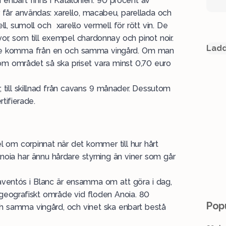
nbart finns i Katalonien. 90 procent av
 får användas: xarel·lo, macabeu, parellada och
l, sumoll och xarel·lo vermell för rött vin. De
vor, som till exempel chardonnay och pinot noir.
Ladd
åste komma från en och samma vingård. Om man
nom området så ska priset vara minst 0,70 euro
 till skillnad från cavans 9 månader. Dessutom
tifierade.
l om corpinnat när det kommer till hur hårt
Anoia
har ännu hårdare styrning än viner som går
Raventós i Blanc är ensamma om att göra i dag,
geografiskt område vid floden Anoia. 80
Popu
h samma vingård, och vinet ska enbart bestå