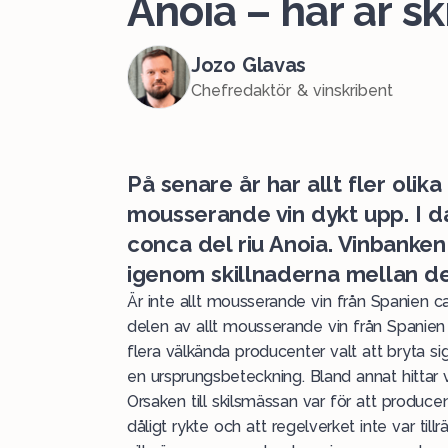
Anoia – här är s
Jozo Glavas
Chefredaktör & vinskribent
På senare år har allt fler olik
mousserande vin dykt upp. I d
conca del riu Anoia. Vinbanken 
igenom skillnaderna mellan de
Är inte allt mousserande vin från Spanien ca
delen av allt mousserande vin från Spanien 
flera välkända producenter valt att bryta 
en ursprungsbeteckning. Bland annat hittar 
Orsaken till skilsmässan var för att produce
dåligt rykte och att regelverket inte var tillr