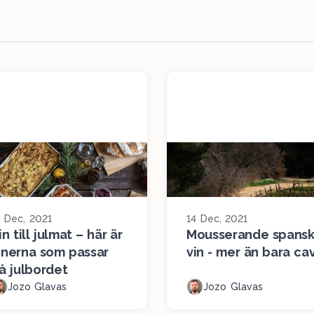
5 Dec, 2021
14 Dec, 2021
in till julmat – här är
Mousserande spansk
inerna som passar
vin - mer än bara ca
å julbordet
Jozo Glavas
Jozo Glavas