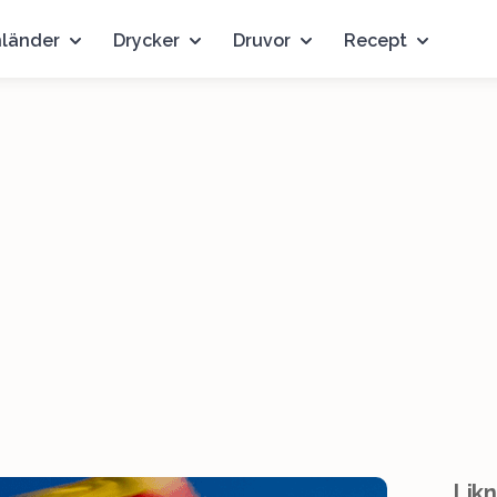
nländer
Drycker
Druvor
Recept
Likn