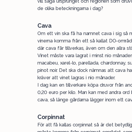
vill säga ursprunget och regionen som druvor
de olika beteckningarna i dag?
Cava
Om ett vin ska få ha namnet
cava
i sig så 
vinerna komma från ett så kallat DO-områd
där cava får tillverkas, även om den allra stö
Vinet måste vara lagrat i minst nio månade
macabeu, xarel-lo, parellada, chardonnay, su
pinot noir. Det ska dock nämnas att cava har 
kräver att vinet lagras i nio månader.
I dag kan en tillverkare köpa druvor från a
0,20 euro per kilo. Man kan med andra ord b
cava, så länge gårdarna lägger inom ett c
Corpinnat
För att få kallas
corpinnat
så är det betydlig