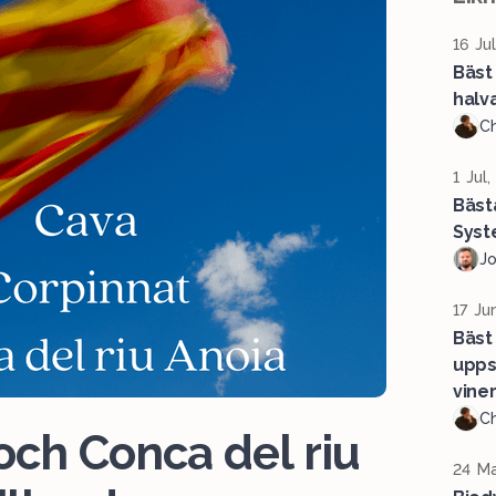
16 Ju
Bäst
halv
Ch
1 Jul
Bäst
Syst
J
17 Ju
Bäst
upps
vine
Ch
och Conca del riu
24 Ma