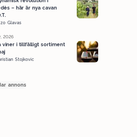
ynamisk revolution i
dès – här är nya cavan
.T.
ozo Glavas
, 2026
viner i tillfälligt sortiment
maj
ristian Stojkovic
ar annons