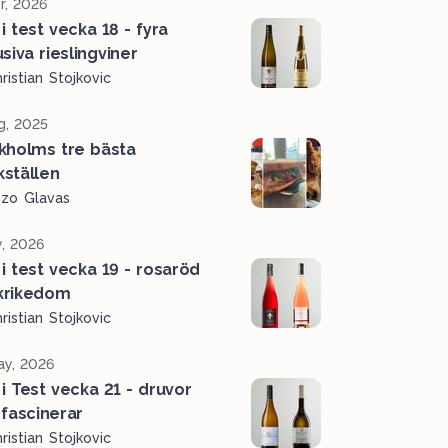
r, 2026
i test vecka 18 - fyra
siva rieslingviner
ristian Stojkovic
g, 2025
kholms tre bästa
ställen
ozo Glavas
, 2026
 i test vecka 19 - rosaröd
krikedom
ristian Stojkovic
y, 2026
 i Test vecka 21 - druvor
fascinerar
ristian Stojkovic