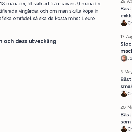
29 Ap
 18 månader, till skillnad från cavans 9 månader.
Bäst 
fierade vingårdar, och om man skulle köpa in
exklu
afiska området så ska de kosta minst 1 euro
Ch
17 Au
n och dess utveckling
Stoc
mack
J
6 May
Bäst
sma
Ch
20 Ma
Bäst
som 
Ch