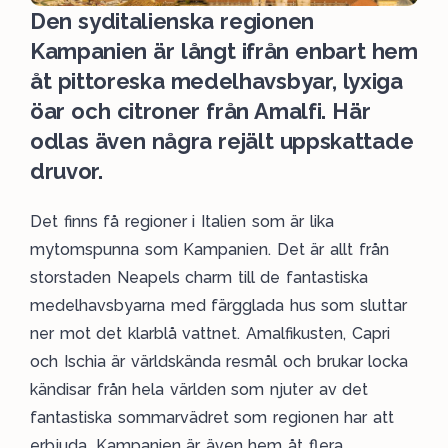
Den syditalienska regionen
Kampanien är långt ifrån enbart hem
åt pittoreska medelhavsbyar, lyxiga
öar och citroner från Amalfi. Här
odlas även några rejält uppskattade
druvor.
Det finns få regioner i Italien som är lika
mytomspunna som Kampanien. Det är allt från
storstaden Neapels charm till de fantastiska
medelhavsbyarna med färgglada hus som sluttar
ner mot det klarblå vattnet. Amalfikusten, Capri
och Ischia är världskända resmål och brukar locka
kändisar från hela världen som njuter av det
fantastiska sommarvädret som regionen har att
erbjuda. Kampanien är även hem åt flera