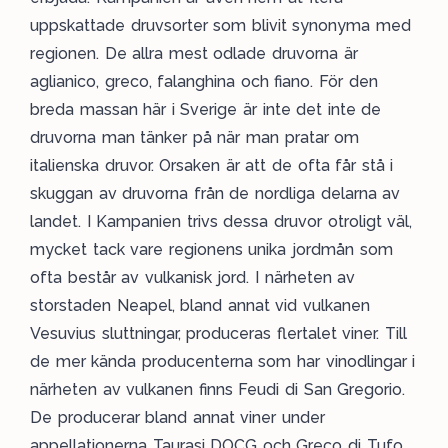
uppskattade druvsorter som blivit synonyma med
regionen. De allra mest odlade druvorna är
aglianico, greco, falanghina och fiano. För den
breda massan här i Sverige är inte det inte de
druvorna man tänker på när man pratar om
italienska druvor. Orsaken är att de ofta får stå i
skuggan av druvorna från de nordliga delarna av
landet. I Kampanien trivs dessa druvor otroligt väl,
mycket tack vare regionens unika jordmån som
ofta består av vulkanisk jord. I närheten av
storstaden Neapel, bland annat vid vulkanen
Vesuvius sluttningar, produceras flertalet viner. Till
de mer kända producenterna som har vinodlingar i
närheten av vulkanen finns Feudi di San Gregorio.
De producerar bland annat viner under
appellationerna Taurasi DOCG och Greco di Tufo