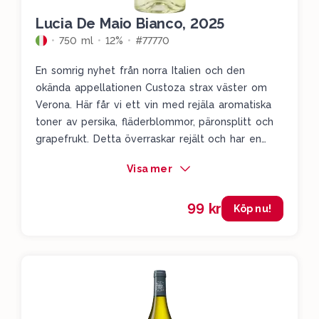
Lucia De Maio Bianco, 2025
750 ml
12%
#77770
En somrig nyhet från norra Italien och den
okända appellationen Custoza strax väster om
Verona. Här får vi ett vin med rejäla aromatiska
toner av persika, fläderblommor, päronsplitt och
grapefrukt. Detta överraskar rejält och har en
stor somrig känsla över sig med sina blommiga
Visa mer
och fruktiga pärondrag. Gjort främst på druvan
cortese som i lokala sammanhang kallas för
99 kr
bianca fernanda.
Köp nu!