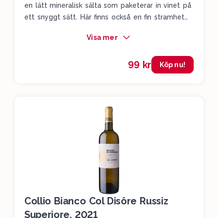
en lätt mineralisk sälta som paketerar in vinet på
ett snyggt sätt. Här finns också en fin stramhet
som lyfter vinet ännu ett snäpp. Det här kan nog
Visa mer
vara ett av vårens allra största fynd sett till
priset. Riktigt fräscht och välgjort.
99 kr
Köp nu!
Collio Bianco Col Disôre Russiz
Superiore, 2021