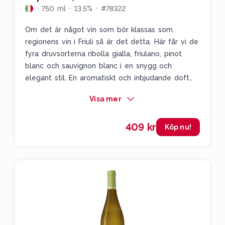
750 ml
13.5%
#78322
Om det är något vin som bör klassas som
regionens vin i Friuli så är det detta. Här får vi de
fyra druvsorterna ribolla gialla, friulano, pinot
blanc och sauvignon blanc i en snygg och
elegant stil. En aromatiskt och inbjudande doft
med tydliga toner av stenfrukt, kamomillte,
Visa mer
mynta, vit persika, rivet apelsinskal, lätta rökiga
toner och botanisk trädgård. Det här är en doft
409 kr
man inte kan få nog av. I smaken får vi tydliga
Köp nu!
örtiga toner av salvia men även basilika och
tropisk sval frukt. I avslutet knyter en lätt
mineralisk sälta ihop det hela. Makalöst gott och
välgjort.