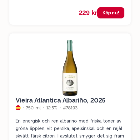
229 kr
Köp nu!
Vieira Atlantica Albariño, 2025
750 ml
12.5%
#78193
En energisk och ren albarino med friska toner av
gröna äpplen, vit persika, apelsinskal och en rejäl
skvätt färsk citron. I avslutet smyger det sig fram