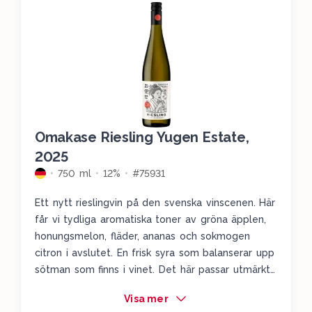
Omakase Riesling Yugen Estate,
2025
750 ml
12%
#75931
Ett nytt rieslingvin på den svenska vinscenen. Här
får vi tydliga aromatiska toner av gröna äpplen,
honungsmelon, fläder, ananas och sokmogen
citron i avslutet. En frisk syra som balanserar upp
sötman som finns i vinet. Det här passar utmärkt
till spicy salmon sushi, linguine med chili och
Visa mer
räkor, eller varför thailändsk rödcurry-soppa.