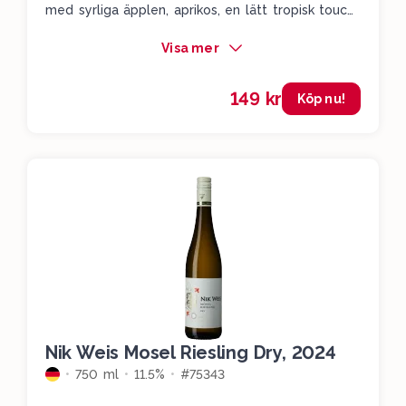
med syrliga äpplen, aprikos, en lätt tropisk touch,
vita blommor, citrustoner och en härlig sälta i
Visa mer
slutet. Läskande och somrigt!
149 kr
Köp nu!
Nik Weis Mosel Riesling Dry, 2024
750 ml
11.5%
#75343