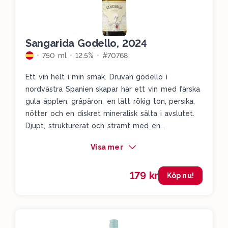
Sangarida Godello, 2024
750 ml
12.5%
#70768
Ett vin helt i min smak. Druvan godello i
nordvästra Spanien skapar här ett vin med färska
gula äpplen, gråpäron, en lätt rökig ton, persika,
nötter och en diskret mineralisk sälta i avslutet.
Djupt, strukturerat och stramt med en
salivdrypande avslutning. Ett hantverk ut i
Visa mer
fingerspetsarna. Servera till grillad lax med
färskpotatis och chimichurri.
179 kr
Köp nu!