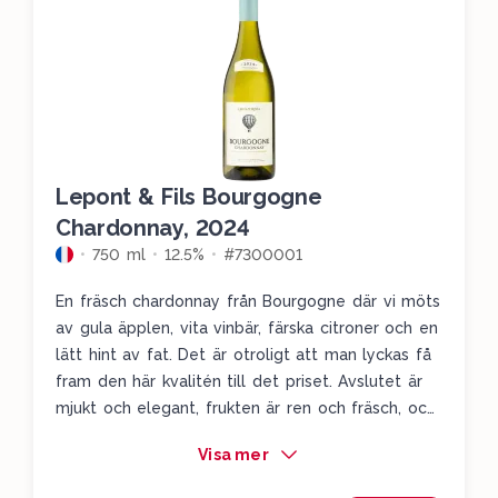
Lepont & Fils Bourgogne
Chardonnay, 2024
750 ml
12.5%
#7300001
En fräsch chardonnay från Bourgogne där vi möts
av gula äpplen, vita vinbär, färska citroner och en
lätt hint av fat. Det är otroligt att man lyckas få
fram den här kvalitén till det priset. Avslutet är
mjukt och elegant, frukten är ren och fräsch, och
syran är citrusklingande frisk. Det här är ett
Visa mer
klockrent vin där du får otroligt mycket vin för
pengen.