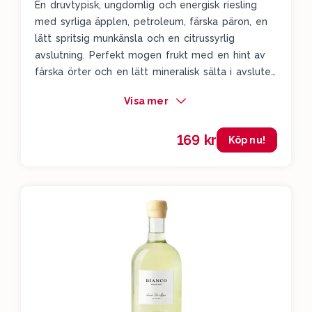
En druvtypisk, ungdomlig och energisk riesling
med syrliga äpplen, petroleum, färska päron, en
lätt spritsig munkänsla och en citrussyrlig
avslutning. Perfekt mogen frukt med en hint av
färska örter och en lätt mineralisk sälta i avslutet.
Friskt, fräscht, piggt och väldigt snyggt gjort.
Visa mer
Imponerande vinmakning där man lyckats skapa
ett läskande vin från Mosel.
169 kr
Köp nu!