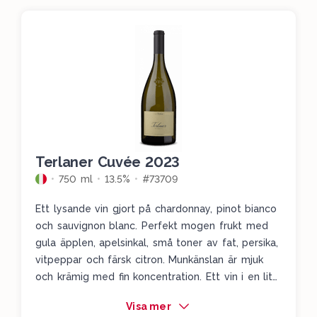
Terlaner Cuvée 2023
750 ml
13.5%
#73709
Ett lysande vin gjort på chardonnay, pinot bianco
och sauvignon blanc. Perfekt mogen frukt med
gula äpplen, apelsinkal, små toner av fat, persika,
vitpeppar och färsk citron. Munkänslan är mjuk
och krämig med fin koncentration. Ett vin i en lite
burgundisk stil som absolut inte gör någon
Visa mer
besviken.