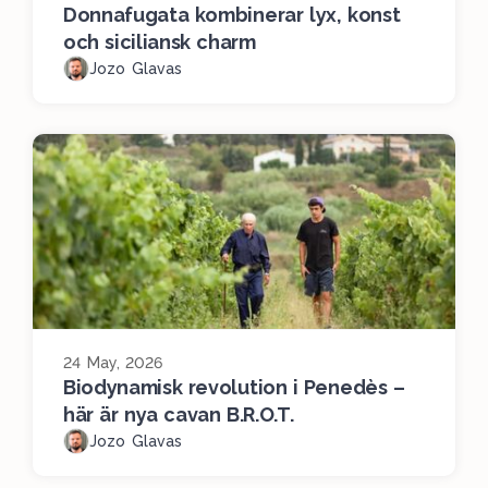
Donnafugata kombinerar lyx, konst
och siciliansk charm
Jozo Glavas
24 May, 2026
Biodynamisk revolution i Penedès –
här är nya cavan B.R.O.T.
Jozo Glavas