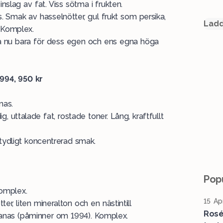
 inslag av fat. Viss sötma i frukten.
ans. Smak av hasselnötter, gul frukt som persika,
Ladd
. Komplex.
cka nu bara för dess egen och ens egna höga
94, 950 kr
nas.
ig, uttalade fat, rostade toner. Lång, kraftfullt
ydligt koncentrerad smak.
Popu
Komplex.
15 Ap
tter, liten mineralton och en nästintill
Rosé
anas (påminner om 1994). Komplex.