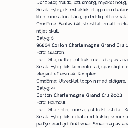
Doft: Stor, fruktig, lätt smörig, mycket nötig,
Smak: Fyllig, rik, extraktrik, eldig men i bal
liten mineralton. Lång, gulfruktig eftersmak
Omdöme: Fantastiskt, storstilat vin att dri
nöjes skull.
Betyg: 5
96664
Corton Charlemagne Grand Cru 19
Färg: Gulgrön.
Doft: Stor, nötter, gul frukt med drag av ana
Smak: Fyllig. Rik, koncentrerad, spänstigt eld
elegant eftersmak. Komplex.
Omdöme: Utvecklat toppvin med eldigare, t
Betyg: 4+
Corton Charlemagne Grand Cru 2003
Färg: Halmgul.
Doft: Stor. Örter, mineral, gul frukt och fat. 
Smak: Fyllig. Rik, extraherad fruktig, smör, nö
parfymerad gul fruktsmak. Smakdrag av an