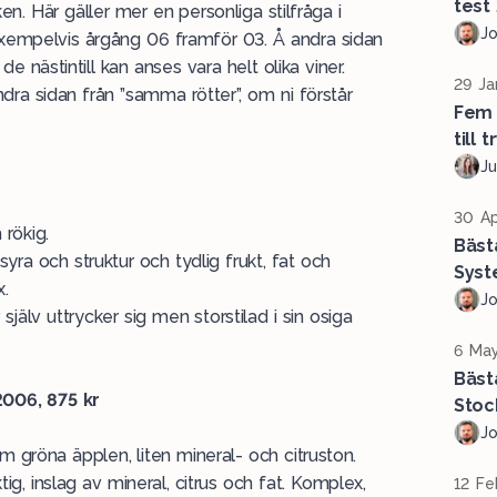
test
 Här gäller mer en personliga stilfråga i
J
exempelvis årgång 06 framför 03. Å andra sidan
 nästintill kan anses vara helt olika viner.
29 Ja
ra sidan från ”samma rötter”, om ni förstår
Fem 
till t
Ju
30 Ap
 rökig.
Bäst
 syra och struktur och tydlig frukt, fat och
Syst
x.
J
älv uttrycker sig men storstilad i sin osiga
6 May
Bäst
006, 875 kr
Stoc
J
m gröna äpplen, liten mineral- och citruston.
tig, inslag av mineral, citrus och fat. Komplex,
12 Fe