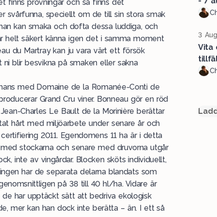
- 7 a
et finns provningar och så finns det
Ch
 svårfunna, speciellt om de till sin stora smak
 man kan smaka och dofta dessa luddiga, och
3 Aug
 lär helt säkert känna igen det i samma moment
Vita
au du Martray kan ju vara värt ett försök
tillf
 ni blir besvikna på smaken eller sakna
Ch
sammans med Domaine de la Romanée-Conti de
oducerar Grand Cru viner. Bonneau gör en röd
 Jean-Charles Le Bault de la Morinière berättar
Ladd
at hårt med miljöarbete under senare år och
certifiering 2011. Egendomens 11 ha är i detta
tet med stockarna och senare med druvorna utgår
k, inte av vingårdar. Blocken sköts individuellt,
jeringen har de separata delarna blandats som
 genomsnittligen på 38 till 40 hl/ha. Vidare är
 de har upptäckt sätt att bedriva ekologisk
de, mer kan han dock inte berätta – än. I ett så