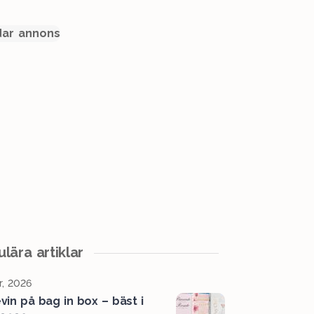
ar annons
lära artiklar
r, 2026
vin på bag in box – bäst i