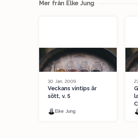
Mer från Elke Jung
30 Jan, 2009
2
Veckans vintips är
G
sött, v. 5
l
C
Elke Jung