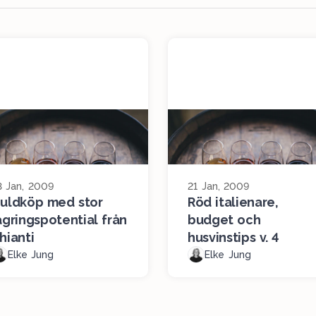
3 Jan, 2009
21 Jan, 2009
uldköp med stor
Röd italienare,
agringspotential från
budget och
hianti
husvinstips v. 4
Elke Jung
Elke Jung