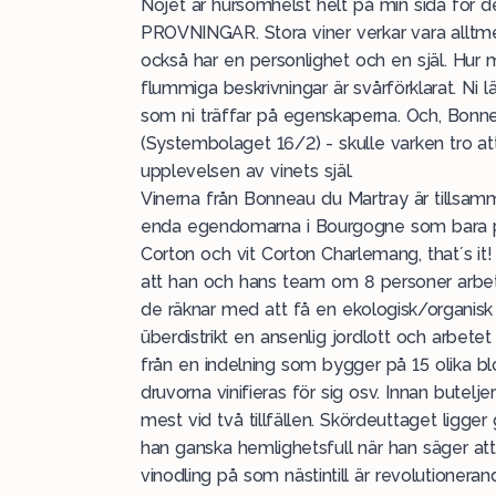
Nöjet är hursomhelst helt på min sida för d
PROVNINGAR. Stora viner verkar vara alltmer
också har en personlighet och en själ. Hur
flummiga beskrivningar är svårförklarat. Ni
som ni träffar på egenskaperna. Och, Bonne
(Systembolaget 16/2) - skulle varken tro att
upplevelsen av vinets själ.
Vinerna från Bonneau du Martray är till
enda egendomarna i Bourgogne som bara pr
Corton och vit Corton Charlemang, that´s it!
att han och hans team om 8 personer arbet
de räknar med att få en ekologisk/organisk 
überdistrikt en ansenlig jordlott och arbe
från en indelning som bygger på 15 olika bloc
druvorna vinifieras för sig osv. Innan butel
mest vid två tillfällen. Skördeuttaget ligger
han ganska hemlighetsfull när han säger att
vinodling på som nästintill är revolutioneran