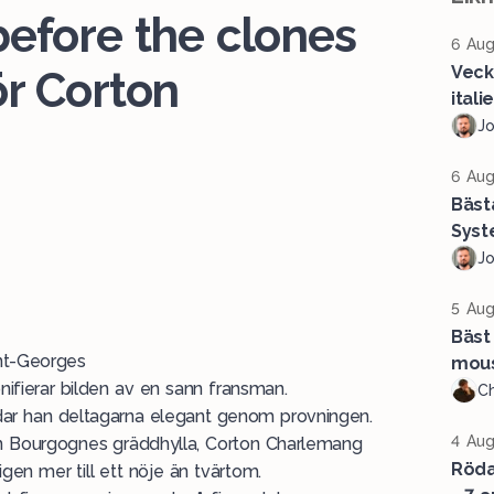
before the clones
6 Aug
Veck
ör Corton
ital
J
6 Aug
Bäst
Syst
J
5 Aug
Bäst 
int-Georges
mous
nifierar bilden av en sann fransman.
Ch
uidar han deltagarna elegant genom provningen.
4 Aug
ån Bourgognes gräddhylla, Corton Charlemang
Röda 
gen mer till ett nöje än tvärtom.