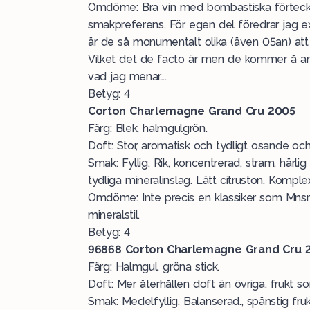
Omdöme: Bra vin med bombastiska förtecken.
smakpreferens. För egen del föredrar jag 
är de så monumentalt olika (även 05an) att de
Vilket det de facto är men de kommer å and
vad jag menar….
Betyg: 4
Corton Charlemagne Grand Cru 2005
Färg: Blek, halmgulgrön.
Doft: Stor, aromatisk och tydligt osande och
Smak: Fyllig. Rik, koncentrerad, stram, härlig
tydliga mineralinslag. Lätt citruston. Komple
Omdöme: Inte precis en klassiker som Mnsr sj
mineralstil.
Betyg: 4
96868
Corton Charlemagne Grand Cru 2
Färg: Halmgul, gröna stick.
Doft: Mer återhållen doft än övriga, frukt so
Smak: Medelfyllig. Balanserad., spänstig fruk