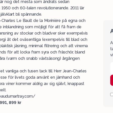
ne är nog det mesta som ändrats sedan
1950 och 60-talen revolutionerande. 2011 lär
älvklart bli spännande.
Charles Le Bault de la Morinière på egna och
te inblandning som möjligt för att få fram de
A
 ansning av stockar och bladver sker exempelvis
nergi åt det oväsentliga (exempelvis till blad och
A
lolaktisk jäsning, minimal filtrering och att vinerna
t
vänds för att locka fram syra och fräschör, bland
v
svåra (varm och snabb växtsäsong) årgången
et vanliga och tusen tack till Herr Jean-Charles
esse för livets goda använt en järnhand och
ora viner kommer aldrig av sig självt, knappast
elt.
neaudumartray.com/
91, 899 kr