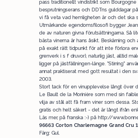
pass traditionellt vindistrikt som Bourgog
besprutningserans och DDTns gulddagar på 
vi få veta vad hemligheten är och det ska sj
Utmärkande egendomsfilosofi bygger Jean-
de av naturen givna förutsättningarna. Så li
bästa vinerna är hans åsikt. Beskärning och
på exakt rätt tidpunkt för att inte förlora e
grenverk i s f druvor), naturlig jäst, alltid ma
ligger på jästfällningen-länge. ”Stirring” an
annat praktiserat med gott resultat i den 
2003.
Stort tack för en vinupplevelse långt över d
Le Bault de la Morinière som med sin faibl
vilja av stål att få fram viner som dessa. St
gratis och helt säkert - det är långt ifrån enk
Läs mer, på franska :-) på http://www.bon
96663
Corton Charlemagne Grand Cru 19
Färg: Gul.