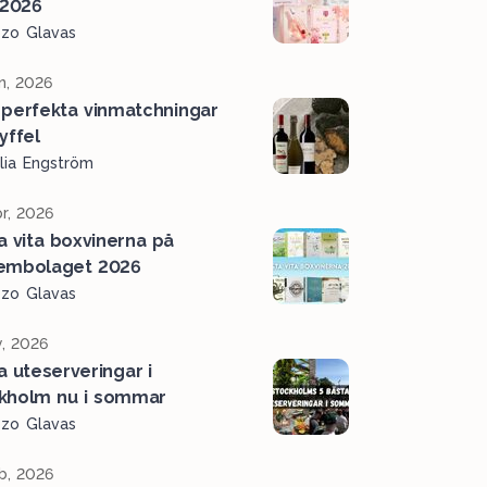
 2026
ozo Glavas
n, 2026
perfekta vinmatchningar
ryffel
lia Engström
r, 2026
a vita boxvinerna på
embolaget 2026
ozo Glavas
, 2026
a uteserveringar i
kholm nu i sommar
ozo Glavas
b, 2026