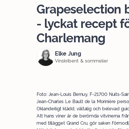
Grapeselection 
- lyckat recept f
Charlemang
Elke Jung
Vinskribent & sommelier
Foto: Jean-Louis Bernuy, F-21700 Nuits-Sa
Jean-Charles Le Bault de la Morinière perso
Oklanderligt klädd, vältalig och belevad g
Att hans viner är de berömda vitvinerna fr
med tillägget Grand Cru, gör saken förmodli