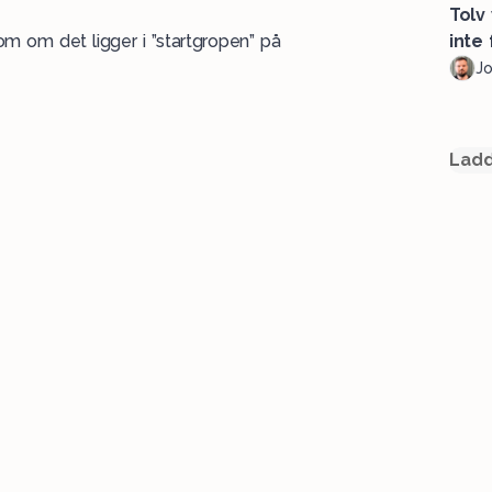
Tolv
m om det ligger i ”startgropen” på
inte
J
Ladd