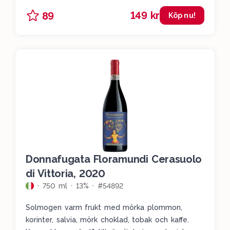
149 kr
89
Köp nu!
Donnafugata Floramundi Cerasuolo
di Vittoria, 2020
750 ml
13%
#54892
Solmogen varm frukt med mörka plommon,
korinter, salvia, mörk choklad, tobak och kaffe.