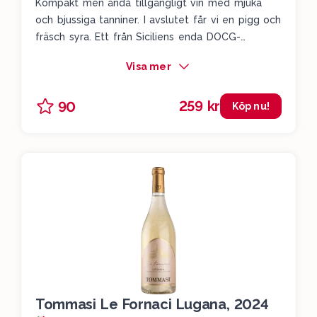
Kompakt men ändå tillgängligt vin med mjuka
och bjussiga tanniner. I avslutet får vi en pigg och
fräsch syra. Ett från Siciliens enda DOCG-
appellation. Här blandar man nero d´avola med
Visa mer
frappato, och får således det bästa av båda
världar.
259 kr
90
Köp nu!
Tommasi Le Fornaci Lugana, 2024