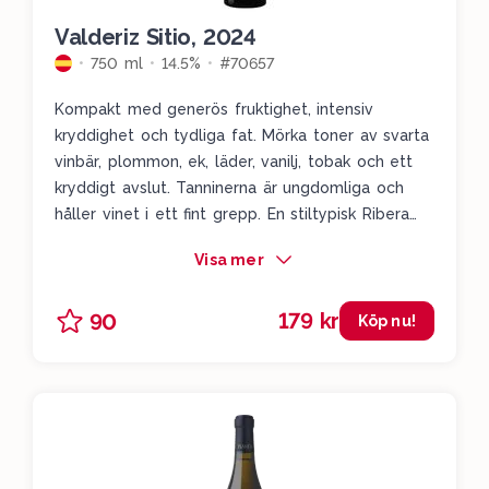
Valderiz Sitio, 2024
750 ml
14.5%
#70657
Kompakt med generös fruktighet, intensiv
kryddighet och tydliga fat. Mörka toner av svarta
vinbär, plommon, ek, läder, vanilj, tobak och ett
kryddigt avslut. Tanninerna är ungdomliga och
håller vinet i ett fint grepp. En stiltypisk Ribera
del Duero som levererar på ett snyggt sätt och
Visa mer
som kommer passa utmärkt till den grillade
ryggbiffen.
179 kr
90
Köp nu!