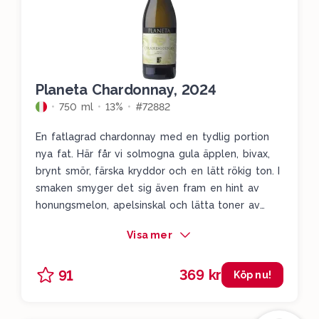
Planeta Chardonnay, 2024
750 ml
13%
#72882
En fatlagrad chardonnay med en tydlig portion
nya fat. Här får vi solmogna gula äpplen, bivax,
brynt smör, färska kryddor och en lätt rökig ton. I
smaken smyger det sig även fram en hint av
honungsmelon, apelsinskal och lätta toner av
tropiska frukter. Ett dundervin för dig som gillar
Visa mer
fatat men ändå fruktigt och välbalanserat.
369 kr
91
Köp nu!