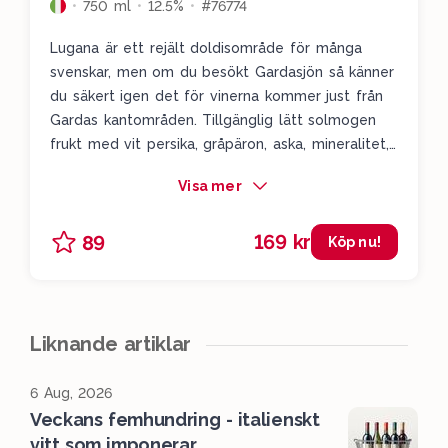
750 ml
12.5%
#76774
Lugana är ett rejält doldisområde för många
svenskar, men om du besökt Gardasjön så känner
du säkert igen det för vinerna kommer just från
Gardas kantområden. Tillgänglig lätt solmogen
frukt med vit persika, gråpäron, aska, mineralitet,
solmogna apelsiner, färska örter och solmogen
Visa mer
citron i avslutet. Ett vitt vin som osar italiensk
sommar för mig.
169 kr
89
Köp nu!
Liknande artiklar
6 Aug, 2026
Veckans femhundring - italienskt
vitt som imponerar