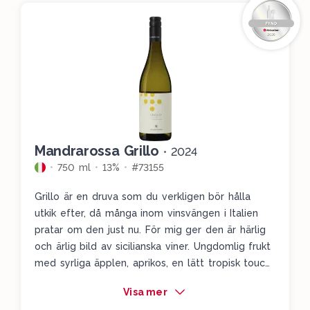
Mandrarossa Grillo
•
2024
750 ml
13%
#73155
Grillo är en druva som du verkligen bör hålla
utkik efter, då många inom vinsvängen i Italien
pratar om den just nu. För mig ger den är härlig
och ärlig bild av sicilianska viner. Ungdomlig frukt
med syrliga äpplen, aprikos, en lätt tropisk touch,
vita blommor, citrustoner och en härlig sälta i
Visa mer
slutet. Läskande och somrigt!