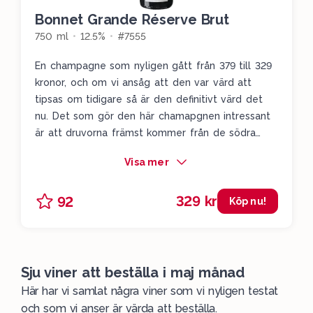
Bonnet Grande Réserve Brut
750 ml
12.5%
#7555
En champagne som nyligen gått från 379 till 329
kronor, och om vi ansåg att den var värd att
tipsas om tidigare så är den definitivt värd det
nu. Det som gör den här chamapgnen intressant
är att druvorna främst kommer från de södra
delarna av Champagne, och det är en del som
Visa mer
allt fler stora champagnehus vågar satsa på.
Röda äpplen, krämig textur, rostat bröd, nötter
329 kr
92
och blodapelsin. En småkaxig champagne som
Köp nu!
levererar en rejäl bit över sin prislapp och som
passar utmärkt till den grillade torskryggen.
Sju viner att beställa i maj månad
Här har vi samlat några viner som vi nyligen testat
och som vi anser är värda att
beställa
.