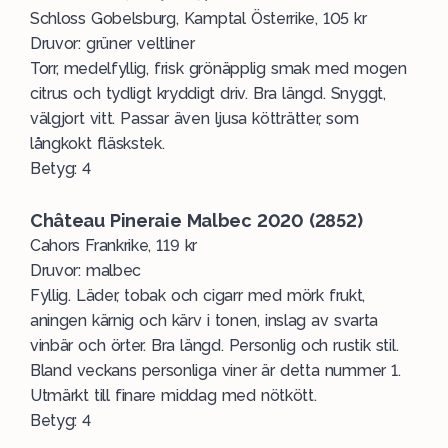
Schloss Gobelsburg, Kamptal Österrike, 105 kr
Druvor: grüner veltliner
Torr, medelfyllig, frisk grönäpplig smak med mogen
citrus och tydligt kryddigt driv. Bra längd. Snyggt,
välgjort vitt. Passar även ljusa kötträtter, som
långkokt fläskstek.
Betyg: 4
Château Pineraie Malbec 2020 (2852)
Cahors Frankrike, 119 kr
Druvor: malbec
Fyllig. Läder, tobak och cigarr med mörk frukt,
aningen kärnig och kärv i tonen, inslag av svarta
vinbär och örter. Bra längd. Personlig och rustik stil.
Bland veckans personliga viner är detta nummer 1.
Utmärkt till finare middag med nötkött.
Betyg: 4