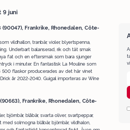
9 juni
 (
90047
), Frankrike, Rhonedalen, Côte-
A
 vildhallon, tranbär, violer, blyertspenna,
A
ing. Underbart balanserad, rik och tät smak
t
 nya fat och en eftersmak som bara sjunger
v
ntryck i minuter. En fantastisk La Mouline som
. 4 500 flaskor producerades av det här vinet
 Drick år 2022-2040. Guigal importeras av Wine
(
90663
), Frankrike, Rhonedalen, Côte-
 björnbär, blåbär, svarta oliver, svartpeppar,
ukt med solmogna blåbär, björnbär, vildhalon,
yror och fantastiskt koncentrerad frukt. Även om