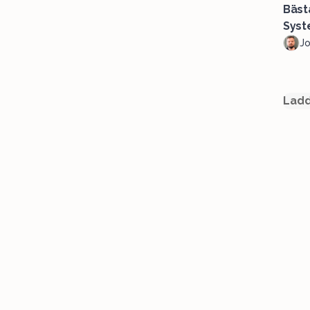
Bäst
Syst
J
Ladd