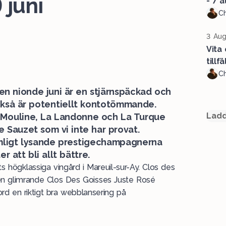
 juni
- 7 a
Ch
3 Aug
Vita
tillf
Ch
 nionde juni är en stjärnspäckad och
ckså är potentiellt kontotömmande.
Ladd
a Mouline, La Landonne och La Turque
e Sauzet som vi inte har provat.
omligt lysande prestigechampagnerna
r att bli allt bättre.
 högklassiga vingård i Mareuil-sur-Ay. Clos des
den glimrande Clos Des Goisses Juste Rosé
ord en riktigt bra webblansering på