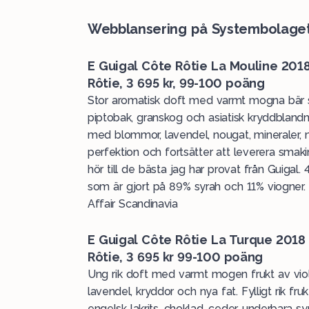
Webblansering på Systembolaget 
E Guigal Côte Rôtie La Mouline 2018
Rôtie, 3 695 kr, 99-100 poäng
Stor aromatisk doft med varmt mogna bär som
piptobak, granskog och asiatisk kryddblandn
med blommor, lavendel, nougat, mineraler,
perfektion och fortsätter att leverera smaki
hör till de bästa jag har provat från Guigal
som är gjort på 89% syrah och 11% viogner.
Affair Scandinavia
E Guigal Côte Rôtie La Turque 2018 
Rôtie, 3 695 kr 99-100 poäng
Ung rik doft med varmt mogen frukt av violer,
lavendel, kryddor och nya fat. Fylligt rik fr
engelsk lakrits, choklad, ceder, underbara s