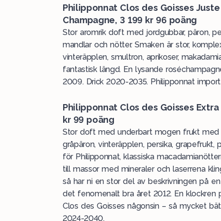
Philipponnat Clos des Goisses Juste
Champagne, 3 199 kr 96 poäng
Stor aromrik doft med jordgubbar, päron, per
mandlar och nötter. Smaken är stor, kompl
vinteräpplen, smultron, aprikoser, makadamia
fantastisk längd. En lysande roséchampagne
2009. Drick 2020-2035. Philipponnat importe
Philipponnat Clos des Goisses Extra 
kr 99 poäng
Stor doft med underbart mogen frukt med 
gråpäron, vinteräpplen, persika, grapefruk
för Philipponnat, klassiska macadamianötter
till massor med mineraler och laserrena kl
så har ni en stor del av beskrivningen på 
det fenomenalt bra året 2012. En klockren p
Clos des Goisses någonsin – så mycket bättre
2024-2040.