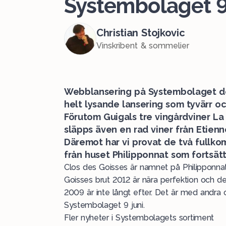
Systembolaget 9
Christian Stojkovic
Vinskribent & sommelier
Webblansering på Systembolaget den
helt lysande lansering som tyvärr o
Förutom Guigals tre vingårdviner L
släpps även en rad viner från Etienn
Däremot har vi provat de två fullk
från huset Philipponnat som fortsätte
Clos des Goisses är namnet på Philipponnats
Goisses brut 2012 är nära perfektion och 
2009 är inte långt efter. Det är med andra 
Systembolaget 9 juni.
Fler nyheter i Systembolagets sortiment