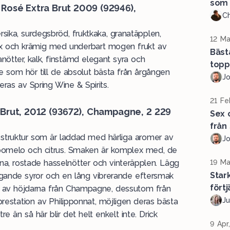
som 
 Rosé Extra Brut 2009 (
92946
),
Ch
sika, surdegsbröd, fruktkaka, granatäpplen,
12 Ma
ex och krämig med underbart mogen frukt av
Bäst
nötter, kalk, finstämd elegant syra och
topp
 som hör till de absolut bästa från årgången
J
ras av Spring Wine & Spirits.
21 Fe
Brut, 2012 (
93672
), Champagne, 2 229
Sex 
från
struktur som är laddad med härliga aromer av
J
t, pomelo och citrus. Smaken är komplex med, de
na, rostade hasselnötter och vinteräpplen. Lägg
19 Ma
Star
ingande syror och en lång vibrerande eftersmak
förtj
en av höjdarna från Champagne, dessutom från
Ju
restation av Philipponnat, möjligen deras bästa
 än så här blir det helt enkelt inte. Drick
9 Apr