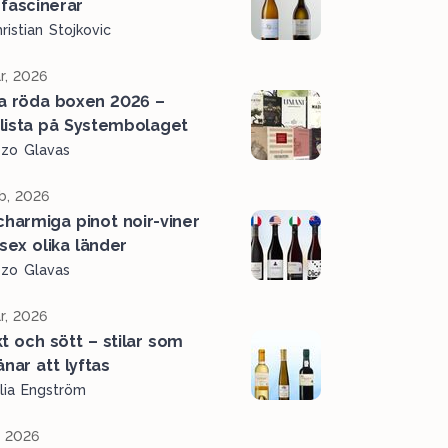
fascinerar
ristian Stojkovic
r, 2026
a röda boxen 2026 –
lista på Systembolaget
ozo Glavas
b, 2026
charmiga pinot noir-viner
 sex olika länder
ozo Glavas
r, 2026
kt och sött – stilar som
änar att lyftas
lia Engström
, 2026