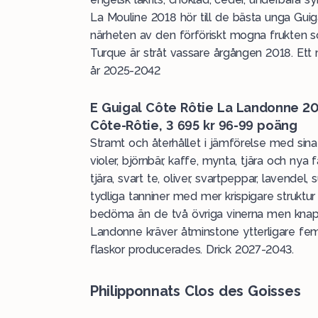
La Mouline 2018 hör till de bästa unga Guig
närheten av den förföriskt mogna frukten s
Turque är stråt vassare årgången 2018. Et
år 2025-2042
E Guigal Côte Rôtie La Landonne 20
Côte-Rôtie, 3 695 kr 96-99 poäng
Stramt och återhållet i jämförelse med sin
violer, björnbär, kaffe, mynta, tjära och nya
tjära, svart te, oliver, svartpeppar, lavende
tydliga tanniner med mer krispigare struktur
bedöma än de två övriga vinerna men knapp
Landonne kräver åtminstone ytterligare fem-
flaskor producerades. Drick 2027-2043.
Philipponnats Clos des Goisses