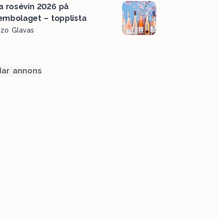
a rosévin 2026 på
embolaget – topplista
ozo Glavas
ar annons