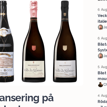
6 Aug
Veck
ital
J
6 Aug
Bäst
Syst
J
5 Aug
Bäst 
mous
Ch
ansering på
4 Aug
Röda 