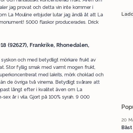
aler jag provat och detta vin inte kommer i
Ladd
om La Mouline erbjuder lutar jag ändå åt att La
t monument! 5000 flaskor producerades. Drick
18 (
92627
), Frankrike, Rhonedalen,
a syskon och med betydligt mörkare frukt av
 fat. Stor fyllig smak med varmt mogen frukt,
l, superkoncentrerat med lakrits, mörk choklad och
 än de övriga två vinerna. Betydligt svårare att
ast långt efter i kvalitet även om La
sex år i vila. Gjort på 100% syrah. 9 000
Popu
20 Ma
Bäst