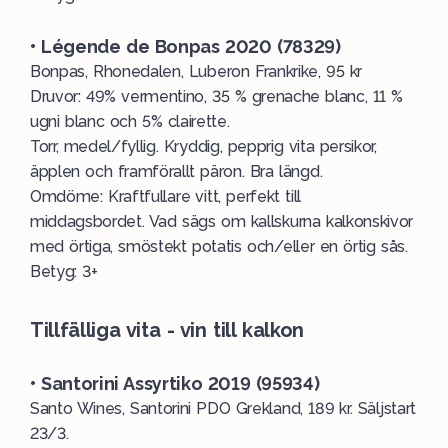
• Légende de Bonpas 2020 (78329)
Bonpas, Rhonedalen, Luberon Frankrike, 95 kr
Druvor: 49% vermentino, 35 % grenache blanc, 11 %
ugni blanc och 5% clairette.
Torr, medel/fyllig. Kryddig, pepprig vita persikor,
äpplen och framförallt päron. Bra längd.
Omdöme: Kraftfullare vitt, perfekt till
middagsbordet. Vad sägs om kallskurna kalkonskivor
med örtiga, smöstekt potatis och/eller en örtig sås.
Betyg: 3+
Tillfälliga vita - vin till kalkon
• Santorini Assyrtiko 2019 (95934)
Santo Wines, Santorini PDO Grekland, 189 kr. Säljstart
23/3.