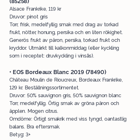
(85258)
Alsace Frankrike, 119 kr
Druvor: pinot gris
Torr, frisk, medelfyllig smak med drag av torkad
frukt, nötter, honung, persika och en liten rökighet.
Generös frukt av päron, persika, torkad frukt och
kryddor. Utmärkt till kalkonmiddag (eller kyckling
som i receptet:
druvkyckling i vinsås
).
• EOS Bordeaux Blanc 2019 (78490)
Château Moulin de Rioucreux, Bordeaux Frankrike,
129 kr. Beställningssortimentet.
Druvor: 50% sauvignon gris, 50% sauvignon blanc
Torr, medelfyllig. Örtig smak av gröna päron och
äpplen. Mogen citrus.
Omdöme: Örtigt smakrik med viss tyngd, oantastlig
balans. Bra eftersmak.
Betyg: 3+