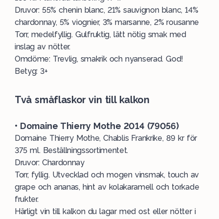
Druvor: 55% chenin blanc, 21% sauvignon blanc, 14%
chardonnay, 5% viognier, 3% marsanne, 2% rousanne
Torr, medelfyllig. Gulfruktig, lätt nötig smak med
inslag av nötter.
Omdöme: Trevlig, smakrik och nyanserad. God!
Betyg: 3+
Två småflaskor vin till kalkon
• Domaine Thierry Mothe 2014 (79056)
Domaine Thierry Mothe, Chablis Frankrike, 89 kr för
375 ml. Beställningssortimentet.
Druvor: Chardonnay
Torr, fyllig. Utvecklad och mogen vinsmak, touch av
grape och ananas, hint av kolakaramell och torkade
frukter.
Härligt vin till kalkon du lagar med ost eller nötter i