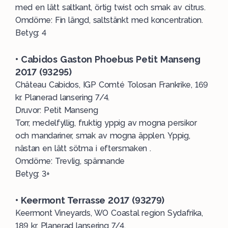
med en lätt saltkant, örtig twist och smak av citrus.
Omdöme: Fin längd, saltstänkt med koncentration.
Betyg: 4
• Cabidos Gaston Phoebus Petit Manseng
2017 (93295)
Château Cabidos, IGP Comté Tolosan Frankrike, 169
kr. Planerad lansering 7/4.
Druvor: Petit Manseng
Torr, medelfyllig, fruktig yppig av mogna persikor
och mandariner, smak av mogna äpplen. Yppig,
nästan en lätt sötma i eftersmaken .
Omdöme: Trevlig, spännande
Betyg: 3+
• Keermont Terrasse 2017 (93279)
Keermont Vineyards, WO Coastal region Sydafrika,
189 kr. Planerad lansering 7/4.