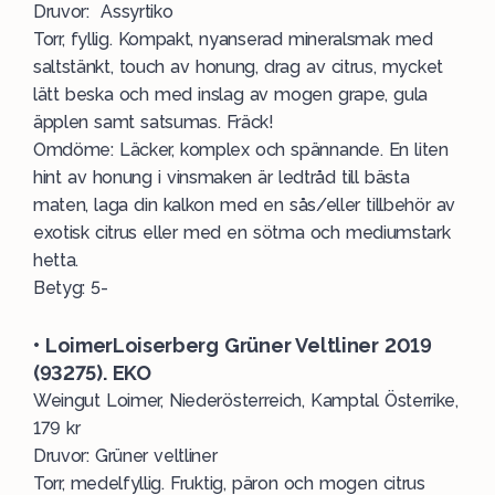
Druvor: Assyrtiko
Torr, fyllig. Kompakt, nyanserad mineralsmak med
saltstänkt, touch av honung, drag av citrus, mycket
lätt beska och med inslag av mogen grape, gula
äpplen samt satsumas. Fräck!
Omdöme: Läcker, komplex och spännande. En liten
hint av honung i vinsmaken är ledtråd till bästa
maten, laga din kalkon med en sås/eller tillbehör av
exotisk citrus eller med en sötma och mediumstark
hetta.
Betyg: 5-
• LoimerLoiserberg Grüner Veltliner 2019
(93275). EKO
Weingut Loimer, Niederösterreich, Kamptal Österrike,
179 kr
Druvor: Grüner veltliner
Torr, medelfyllig. Fruktig, päron och mogen citrus