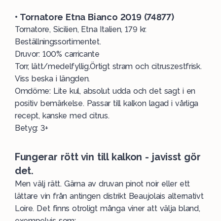
• Tornatore Etna Bianco 2019 (74877)
Tornatore, Sicilien, Etna Italien, 179 kr.
Beställningssortimentet.
Druvor: 100% carricante
Torr, lätt/medelfyllig.Örtigt stram och citruszestfrisk.
Viss beska i längden.
Omdöme: Lite kul, absolut udda och det sagt i en
positiv bemärkelse. Passar till kalkon lagad i vårliga
recept, kanske med citrus.
Betyg: 3+
Fungerar rött vin till kalkon - javisst gör
det.
Men välj rätt. Gärna av druvan pinot noir eller ett
lättare vin från antingen distrikt Beaujolais alternativt
Loire. Det finns otroligt många viner att välja bland,
exempelvis som: