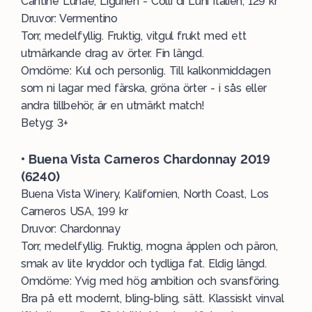
Cantine Lunae, Ligurien - Colli di Luni Italien, 129 kr
Druvor: Vermentino
Torr, medelfyllig. Fruktig, vitgul frukt med ett
utmärkande drag av örter. Fin längd.
Omdöme: Kul och personlig. Till kalkonmiddagen
som ni lagar med färska, gröna örter - i sås eller
andra tillbehör, är en utmärkt match!
Betyg: 3+
• Buena Vista Carneros Chardonnay 2019
(6240)
Buena Vista Winery, Kalifornien, North Coast, Los
Carneros USA, 199 kr
Druvor: Chardonnay
Torr, medelfyllig. Fruktig, mogna äpplen och päron,
smak av lite kryddor och tydliga fat. Eldig längd.
Omdöme: Yvig med hög ambition och svansföring.
Bra på ett modernt, bling-bling, sätt. Klassiskt vinval