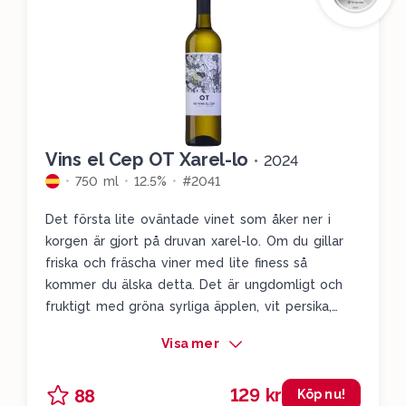
Vins el Cep OT Xarel-lo
•
2024
750 ml
12.5%
#2041
Det första lite oväntade vinet som åker ner i
korgen är gjort på druvan xarel-lo. Om du gillar
friska och fräscha viner med lite finess så
kommer du älska detta. Det är ungdomligt och
fruktigt med gröna syrliga äpplen, vit persika,
färska päron och en distinkt sälta i slutet där vi
Visa mer
även får en rejäl skvätt lime. Friskt, fräscht,
energiskt och okomplicerat på samma gång.
129 kr
88
Xarel-lo är en viktig del i produktionen av cava,
Köp nu!