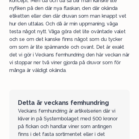
koncept. Men då och då så blir man kanske lite
nyfiken på den där nya flaskan, den där okända
etiketten eller den där druvan som man knappt vet
hur den uttalas. Och då är min uppmaning, våga
testa något nytt. Våga göra det lite oväntade valet
och se om det kanske finns något som du tycker
om som är lite spännande och ovant. Det är exakt
det vi gör i Veckans femhundring den här veckan när
vi stoppar ner två viner gjorda på
druvor
som för
många är väldigt okända.
Detta är veckans femhundring
Veckans femhundring
är artikelserien där vi
kliver in på Systembolaget med 500 kronor
på fickan och handlar viner som antingen
finns i det fasta sortimentet eller i det