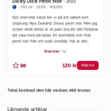
Dicey Dice Pinot Noir
•
2023
750 ml
13.5%
#20155
Sist men inte minst kör vi på ett säkert kort.
Ursprung: Nya Zeeland. Druva: pinot noir. Men jag
tycker ändå detta är så pass bra att det förtjänar
att vara med på listan. En aromatisk och frisk
pinot noir från ett svalt område. Här är det
intensiva toner av jordgubbar, smultron, vildhallon
Visa mer
och tranbär. Vi får en lätt hint av fat där det
även smyger sig fram en lätt rökig ton. Väldigt
120 kr
88
härlig bärig aromatik som avslutas med en fräsch
Köp nu!
tranbärssyrlighet. Läskande och charmigt till den
napoletanska pizzan med prosciutto.
Total kostnad den här veckan: 486 kronor
Liknande artiklar