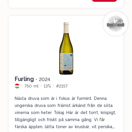
men på senare tid har fler och fler vinhus börjat
göra stilla vita viner på den. Ge den en chans, du
kommer inte ångra dig.
Furling
•
2024
750 ml
13%
#2157
Nästa druva som är i fokus är furmint. Denna
ungerska druva som främst ärkänd från de söta
vinerna som heter Tokaj. Här är det torrt, krispigt,
tillgängligt och friskt på samma gång. Vi får
färska äpplen, lätta toner av krusbär, vit persika,