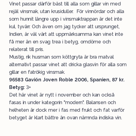
Vinet
passar därför bäst till alla som gillar vin med
rejäl vinsmak, utan krusiduller. För vinnördar och alla
som hunnit längre upp i vinsmaktrappan är det inte
kul, tyvärr. Och även om jag tycker att ursprunget,
Indien, är väl värt att uppmärksamma kan vinet inte
få mer än en svag trea i betyg, omdöme och
relaterat till pris.
Mustig, rik husman som köttgryta är bra matval
alternativt passar vinet att dricka glasvin för alla som
gillar en fatrökig vinsmak.
96583 Gavión Joven Roble 2006, Spanien, 87 kr.
Betyg:
3+
Det här vinet är nytt i november och kan också
fasas in under kategorin "modern". Balansen och
helheten är dock mer i fas med frukt och fat varför
betyget är klart bättre än ovan nämnda indiska vin.