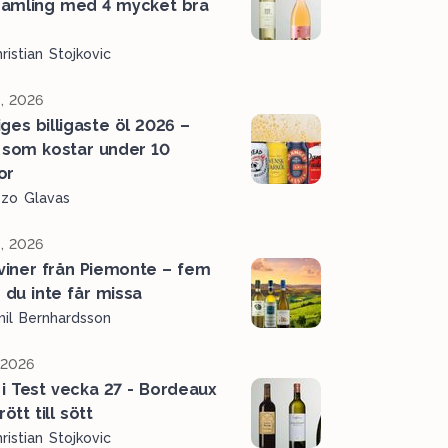
amling med 4 mycket bra
r
ristian Stojkovic
, 2026
iges billigaste öl 2026 –
 som kostar under 10
or
ozo Glavas
, 2026
 viner från Piemonte – fem
r du inte får missa
il Bernhardsson
, 2026
 i Test vecka 27 - Bordeaux
rött till sött
ristian Stojkovic