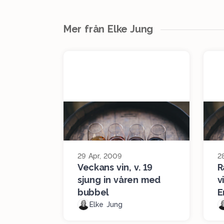
Mer från Elke Jung
29 Apr, 2009
2
Veckans vin, v. 19
R
sjung in våren med
v
bubbel
E
Elke Jung