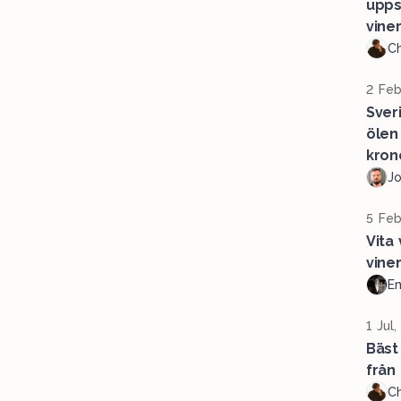
upps
vine
Ch
2 Feb
Sver
ölen
kron
J
5 Feb
Vita
vine
Em
1 Jul
Bäst
från 
Ch