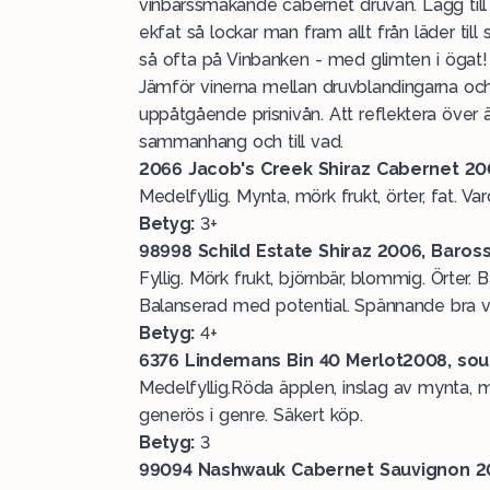
vinbärssmakande cabernet druvan. Lägg till 
ekfat så lockar man fram allt från läder till
så ofta på Vinbanken - med glimten i ögat!
Jämför vinerna mellan druvblandingarna och
uppåtgående prisnivån. Att reflektera över är
sammanhang och till vad.
2066 Jacob's Creek Shiraz Cabernet 2006
Medelfyllig. Mynta, mörk frukt, örter, fat. V
Betyg:
3+
98998 Schild Estate Shiraz 2006, Baross
Fyllig. Mörk frukt, björnbär, blommig. Örter.
Balanserad med potential. Spännande bra vi
Betyg:
4+
6376 Lindemans Bin 40 Merlot2008, south
Medelfyllig.Röda äpplen, inslag av mynta, mj
generös i genre. Säkert köp.
Betyg:
3
99094 Nashwauk Cabernet Sauvignon 200