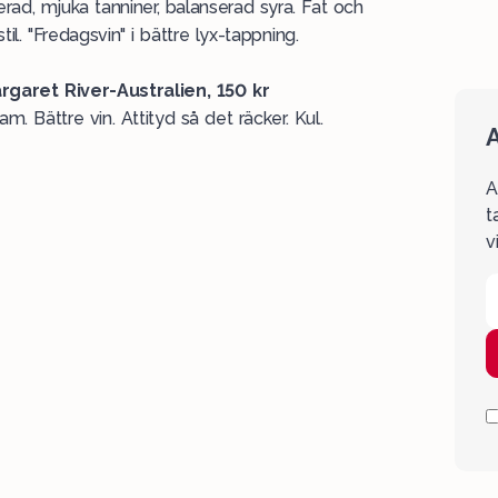
erad, mjuka tanniner, balanserad syra. Fat och
til. "Fredagsvin" i bättre lyx-tappning.
rgaret River-Australien, 150 kr
am. Bättre vin. Attityd så det räcker. Kul.
A
A
t
v