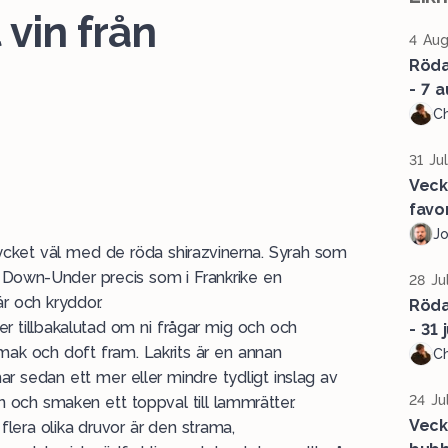
 vin från
4 Aug
Röda 
- 7 a
Ch
31 Ju
Veck
favor
J
mycket väl med de röda shirazvinerna. Syrah som
t Down-Under precis som i Frankrike en
28 Ju
r och kryddor.
Röda 
er tillbakalutad om ni frågar mig och och
- 31 j
mak och doft fram. Lakrits är en annan
Ch
har sedan ett mer eller mindre tydligt inslag av
24 Ju
en och smaken ett toppval till lammrätter.
Veck
flera olika druvor är den strama,