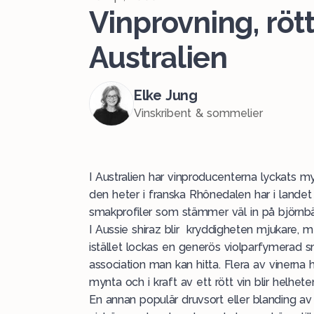
Vinprovning, rött
Australien
Elke Jung
Vinskribent & sommelier
I Australien har vinproducenterna lyckats 
den heter i franska Rhônedalen har i lande
smakprofiler som stämmer väl in på björnbä
I Aussie shiraz blir kryddigheten mjukare, m
istället lockas en generös violparfymerad s
association man kan hitta. Flera av vinerna 
mynta och i kraft av ett rött vin blir helhet
En annan populär druvsort eller blanding av 