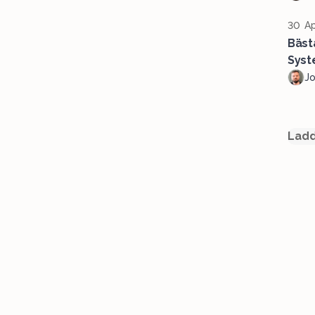
30 Ap
Bäst
Syst
J
Ladd