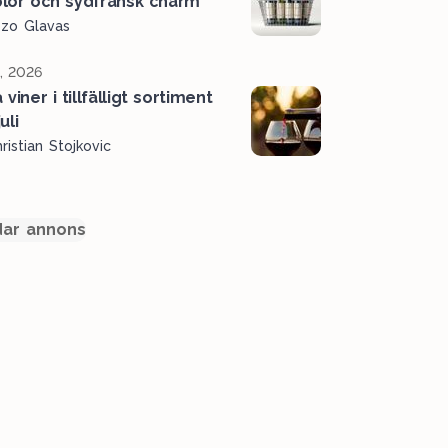
lor och sydfransk charm
ozo Glavas
l, 2026
viner i tillfälligt sortiment
uli
ristian Stojkovic
ar annons