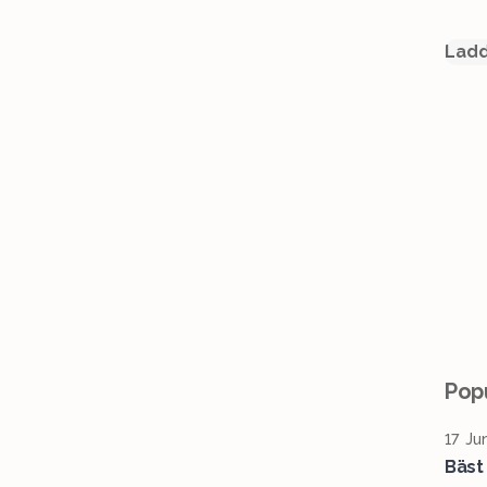
Ladd
Popu
17 Ju
Bäst