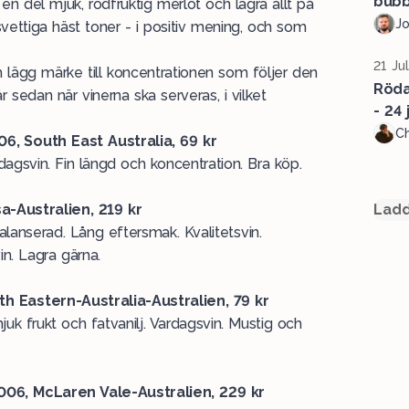
bubb
en del mjuk, rödfruktig merlot och lagra allt på
J
 svettiga häst toner - i positiv mening, och som
21 Ju
 lägg märke till koncentrationen som följer den
Röda 
 sedan när vinerna ska serveras, i vilket
- 24 j
Ch
, South East Australia, 69 kr
ardagsvin. Fin längd och koncentration. Bra köp.
a-Australien, 219 kr
Ladd
 Balanserad. Lång eftersmak. Kvalitetsvin.
n. Lagra gärna.
 Eastern-Australia-Australien, 79 kr
uk frukt och fatvanilj. Vardagsvin. Mustig och
6, McLaren Vale-Australien, 229 kr