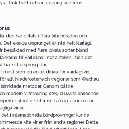
syra, frisk frukt och en pepprig underton.
oria
där den har odlats i flera århundraden och
. Det exakta ursprunget är inte helt klarlagt,
r besläktad med flera lokala sorter, bland
nkarna till Valtellina i norra Italien, men det
t har sitt ursprung där.
r mest som en enkel druva för vardagsvin,
för allt
Niederösterreich
(regioner som Wachau,
etsinriktade metoder. Genom bättre
 och modern vinmakning steg druvans anseende
experter utanför Österrike få upp ögonen för
gliga viner.
r det i internationella blindprovningar kunde
ommerade vita viner från andra regioner. Detta