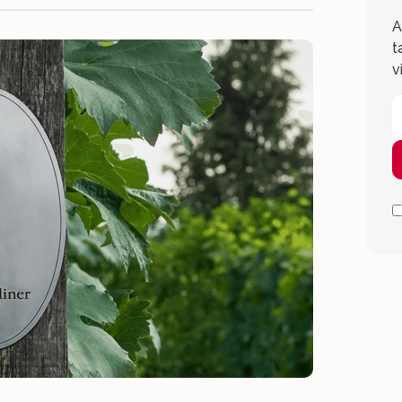
A
t
v