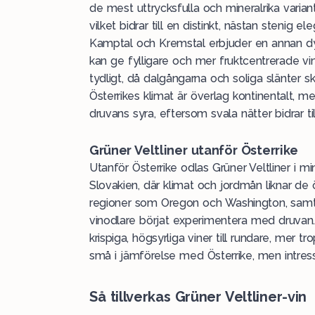
de mest uttrycksfulla och mineralrika varian
vilket bidrar till en distinkt, nästan stenig el
Kamptal och Kremstal erbjuder en annan dy
kan ge fylligare och mer fruktcentrerade vin
tydligt, då dalgångarna och soliga slänter sk
Österrikes klimat är överlag kontinentalt, m
druvans syra, eftersom svala nätter bidrar 
Grüner Veltliner utanför Österrike
Utanför Österrike odlas Grüner Veltliner i 
Slovakien, där klimat och jordmån liknar de ös
regioner som Oregon och Washington, samt i
vinodlare börjat experimentera med druvan. 
krispiga, högsyrliga viner till rundare, mer t
små i jämförelse med Österrike, men intress
Så tillverkas Grüner Veltliner-vin