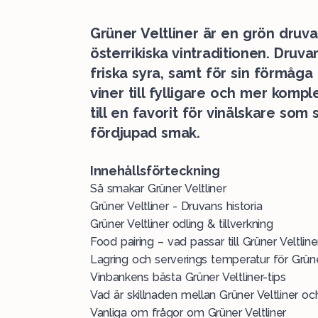
Grüner Veltliner är en grön druva
österrikiska vintraditionen. Druv
friska syra, samt för sin förmåga 
viner till fylligare och mer komp
till en favorit för vinälskare som
fördjupad smak.
Innehållsförteckning
Så smakar Grüner Veltliner
Grüner Veltliner - Druvans historia
Grüner Veltliner odling & tillverkning
Food pairing – vad passar till Grüner Veltline
Lagring och serverings temperatur för Grüne
Vinbankens bästa Grüner Veltliner-tips
Vad är skillnaden mellan Grüner Veltliner oc
Vanliga om frågor om Grüner Veltliner