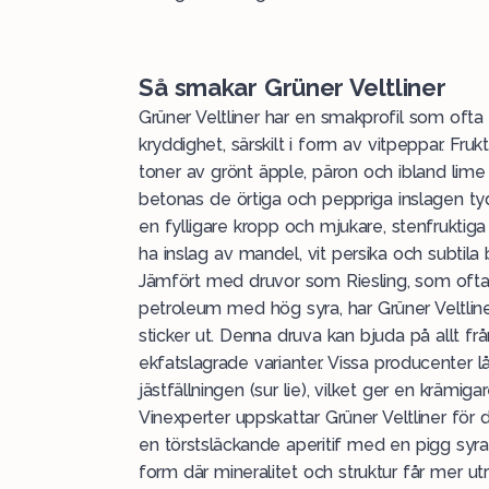
Så smakar Grüner Veltliner
Grüner Veltliner har en smakprofil som ofta 
kryddighet, särskilt i form av vitpeppar. Fru
toner av grönt äpple, päron och ibland lime 
betonas de örtiga och peppriga inslagen ty
en fylligare kropp och mjukare, stenfruktiga
ha inslag av mandel, vit persika och subtila
Jämfört med druvor som
Riesling
, som ofta
petroleum med hög syra, har Grüner Veltlin
sticker ut. Denna druva kan bjuda på allt frå
ekfatslagrade varianter. Vissa producenter l
jästfällningen (sur lie), vilket ger en krämiga
Vinexperter uppskattar Grüner Veltliner fö
en törstsläckande aperitif med en pigg syra
form där mineralitet och struktur får mer ut