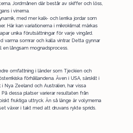
terna. Jordmånen där består av skiffer och löss,
egans i vinerna.
namik, med mer kalk- och lerrika jordar som
er. Här kan variationerna i mikroklimat märkas
apar unika förutsättningar för varje vingård.
ed varma somrar och kalla vintrar. Detta gynnar
till en långsam mognadsprocess.
mindre omfattning i länder som Tjeckien och
terrikiska förhållandena. Även i USA, särskilt i
 Nya Zeeland och Australien, har vissa
På dessa platser varierar resultaten från
ropiskt fruktiga uttryck. Än så länge är volymerna
et växer i takt med att druvans rykte sprids.