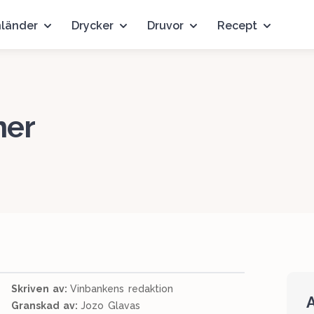
nländer
Drycker
Druvor
Recept
ner
Skriven av:
Vinbankens redaktion
A
Granskad av:
Jozo Glavas