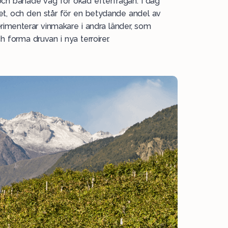
ch banade väg för ökad efterfrågan. I dag
thet, och den står för en betydande andel av
erimenterar vinmakare i andra länder, som
forma druvan i nya terroirer.