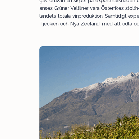
gav druvan en skjuts på exportmarknaden o
anses Grüner Veltliner vara Österrikes stol
landets totala vinproduktion. Samtidigt exp
Tjeckien och Nya Zeeland, med att odla och 