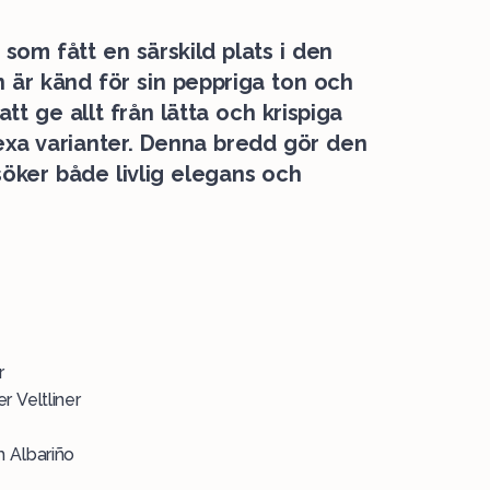
 som fått en särskild plats i den
an är känd för sin peppriga ton och
att ge allt från lätta och krispiga
lexa varianter. Denna bredd gör den
 söker både livlig elegans och
r
r Veltliner
h Albariño