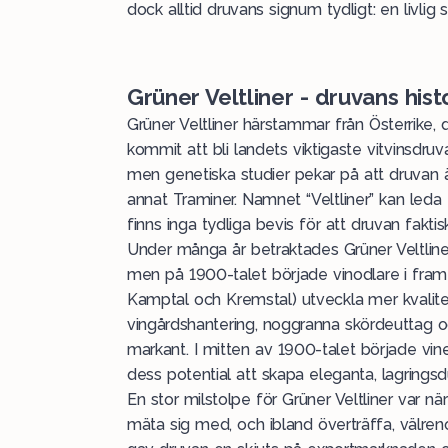
dock alltid druvans signum tydligt: en livlig 
Grüner Veltliner - druvans hist
Grüner Veltliner härstammar från
Österrike
, 
kommit att bli landets viktigaste vitvinsdruva
men genetiska studier pekar på att druvan ä
annat Traminer. Namnet “Veltliner” kan leda ta
finns inga tydliga bevis för att druvan faktisk
Under många år betraktades Grüner Veltline
men på 1900-talet började vinodlare i fram
Kamptal och Kremstal) utveckla mer kvalit
vingårdshantering, noggranna skördeuttag
markant. I mitten av 1900-talet började vin
dess potential att skapa eleganta, lagringsdu
En stor milstolpe för Grüner Veltliner var nä
mäta sig med, och ibland överträffa, välren