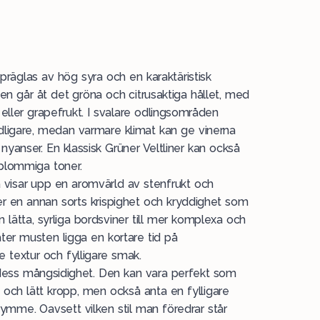
präglas av hög syra och en karaktäristisk
kten går åt det gröna och citrusaktiga hållet, med
eller grapefrukt. I svalare odlingsområden
dligare, medan varmare klimat kan ge vinerna
 nyanser. En klassisk Grüner Veltliner kan också
 blommiga toner.
 visar upp en aromvärld av stenfrukt och
er en annan sorts krispighet och kryddighet som
n lätta, syrliga bordsviner till mer komplexa och
åter musten ligga en kortare tid på
re textur och fylligare smak.
r dess mångsidighet. Den kan vara perfekt som
 och lätt kropp, men också anta en fylligare
rymme. Oavsett vilken stil man föredrar står