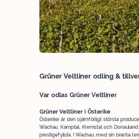
Grüner Veltliner odling & tillv
Var odlas Grüner Veltliner
Grüner Veltliner i Österike
Österrike är den ojämförligt största produce
Wachau, Kamptal, Kremstal och Donauland 
prestigefyllda. I Wachau, med sin branta te