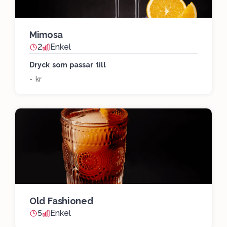
Mimosa
2
Enkel
Dryck som passar till
- kr
Old Fashioned
5
Enkel