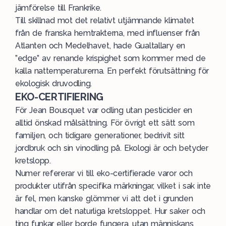
jämförelse till Frankrike.
Till skillnad mot det relativt utjämnande klimatet
från de franska hemtrakterna, med influenser från
Atlanten och Medelhavet, hade Gualtallary en
”edge” av renande krispighet som kommer med de
kalla nattemperaturerna. En perfekt förutsättning för
ekologisk druvodling.
EKO-CERTIFIERING
För Jean Bousquet var odling utan pesticider en
alltid önskad målsättning. För övrigt ett sätt som
familjen, och tidigare generationer, bedrivit sitt
jordbruk och sin vinodling på. Ekologi är och betyder
kretslopp.
Numer refererar vi till eko-certifierade varor och
produkter utifrån specifika märkningar, vilket i sak inte
är fel, men kanske glömmer vi att det i grunden
handlar om det naturliga kretsloppet. Hur saker och
ting funkar eller borde fungera, utan människans