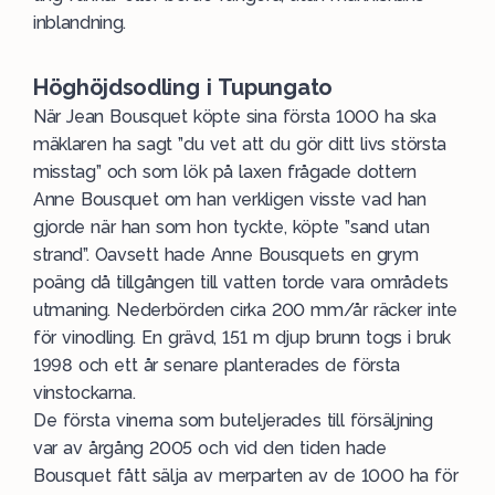
inblandning.
Höghöjdsodling i Tupungato
När Jean Bousquet köpte sina första 1000 ha ska
mäklaren ha sagt ”du vet att du gör ditt livs största
misstag” och som lök på laxen frågade dottern
Anne Bousquet om han verkligen visste vad han
gjorde när han som hon tyckte, köpte ”sand utan
strand”. Oavsett hade Anne Bousquets en grym
poäng då tillgången till vatten torde vara områdets
utmaning. Nederbörden cirka 200 mm/år räcker inte
för vinodling. En grävd, 151 m djup brunn togs i bruk
1998 och ett år senare planterades de första
vinstockarna.
De första vinerna som buteljerades till försäljning
var av årgång 2005 och vid den tiden hade
Bousquet fått sälja av merparten av de 1000 ha för