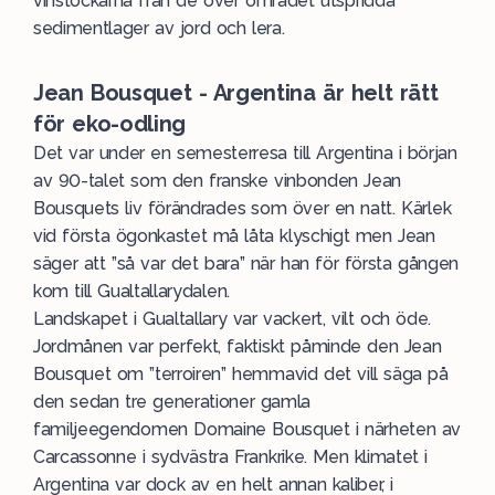
vinstockarna från de över området utspridda
sedimentlager av jord och lera.
Jean Bousquet - Argentina är helt rätt
för eko-odling
Det var under en semesterresa till Argentina i början
av 90-talet som den franske vinbonden Jean
Bousquets liv förändrades som över en natt. Kärlek
vid första ögonkastet må låta klyschigt men Jean
säger att ”så var det bara” när han för första gången
kom till Gualtallarydalen.
Landskapet i Gualtallary var vackert, vilt och öde.
Jordmånen var perfekt, faktiskt påminde den Jean
Bousquet om ”terroiren” hemmavid det vill säga på
den sedan tre generationer gamla
familjeegendomen Domaine Bousquet i närheten av
Carcassonne i sydvästra Frankrike. Men klimatet i
Argentina var dock av en helt annan kaliber, i