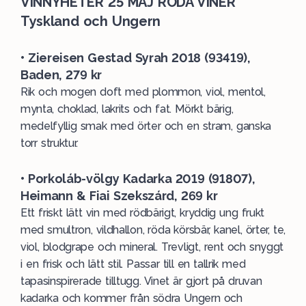
VINNYHETER 25 MAJ RÖDA VINER
Tyskland och Ungern
• Ziereisen Gestad Syrah 2018 (93419),
Baden, 279 kr
Rik och mogen doft med plommon, viol, mentol,
mynta, choklad, lakrits och fat. Mörkt bärig,
medelfyllig smak med örter och en stram, ganska
torr struktur.
• Porkoláb-völgy Kadarka 2019 (91807),
Heimann & Fiai Szekszárd, 269 kr
Ett friskt lätt vin med rödbärigt, kryddig ung frukt
med smultron, vildhallon, röda körsbär, kanel, örter, te,
viol, blodgrape och mineral. Trevligt, rent och snyggt
i en frisk och lätt stil. Passar till en tallrik med
tapasinspirerade tilltugg. Vinet är gjort på druvan
kadarka och kommer från södra Ungern och