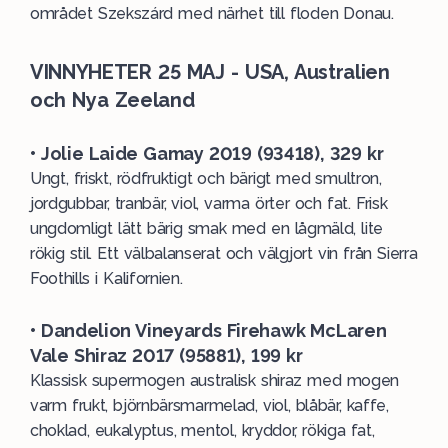
området Szekszárd med närhet till floden Donau.
VINNYHETER 25 MAJ - USA, Australien
och Nya Zeeland
• Jolie Laide Gamay 2019 (93418), 329 kr
Ungt, friskt, rödfruktigt och bärigt med smultron,
jordgubbar, tranbär, viol, varma örter och fat. Frisk
ungdomligt lätt bärig smak med en lågmäld, lite
rökig stil. Ett välbalanserat och välgjort vin från Sierra
Foothills i Kalifornien.
• Dandelion Vineyards Firehawk McLaren
Vale Shiraz 2017 (95881), 199 kr
Klassisk supermogen australisk shiraz med mogen
varm frukt, björnbärsmarmelad, viol, blåbär, kaffe,
choklad, eukalyptus, mentol, kryddor, rökiga fat,