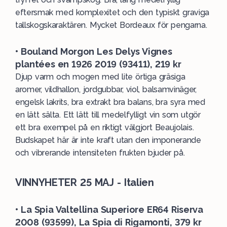
eftersmak med komplexitet och den typiskt graviga
tallskogskaraktären. Mycket Bordeaux för pengarna.
• Bouland Morgon Les Delys Vignes
plantées en 1926 2019 (93411), 219 kr
Djup varm och mogen med lite örtiga gräsiga
aromer, vildhallon, jordgubbar, viol, balsamvinäger,
engelsk lakrits, bra extrakt bra balans, bra syra med
en lätt sälta. Ett lätt till medelfylligt vin som utgör
ett bra exempel på en riktigt välgjort Beaujolais.
Budskapet här är inte kraft utan den imponerande
och vibrerande intensiteten frukten bjuder på.
VINNYHETER 25 MAJ - Italien
• La Spia Valtellina Superiore ER64 Riserva
2008 (93599), La Spia di Rigamonti, 379 kr