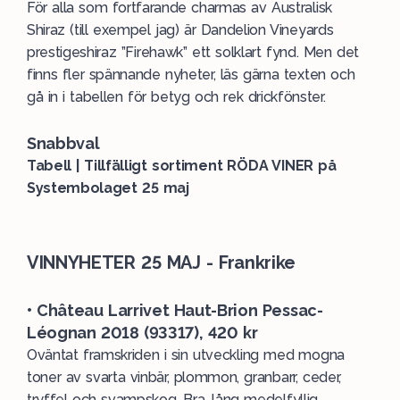
För alla som fortfarande charmas av Australisk
Shiraz (till exempel jag) är Dandelion Vineyards
prestigeshiraz ”Firehawk” ett solklart fynd. Men det
finns fler spännande nyheter, läs gärna texten och
gå in i tabellen för betyg och rek drickfönster.
Snabbval
Tabell | Tillfälligt sortiment RÖDA VINER på
Systembolaget 25 maj
VINNYHETER 25 MAJ - Frankrike
• Château Larrivet Haut-Brion Pessac-
Léognan 2018 (93317), 420 kr
Oväntat framskriden i sin utveckling med mogna
toner av svarta vinbär, plommon, granbarr, ceder,
tryffel och svampskog. Bra, lång medelfyllig