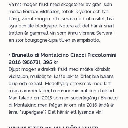
Varmt mogen frukt med skogstoner av gran, slån,
mörka körsbär, vildhallon, tobak, kryddor och fat.
Lång, varmt mogen eftersmak med intensitet, bra
syra och lite blodgrape. Notera att det här är snart
tretton år gammalt vin som ännu vibrerar. Servera i
en stor bourgognekupa till en svamprisotto.
• Brunello di Montalcino Ciacci Piccolomini
2016 (95673), 395 kr
Djupt mogen extraktrik frukt med mörka körsbär,
vildhallon, mullbär, te, kaffe lakrits, örter, bra balans,
djup och extrakt. Medelfyllig eftersmak med lätt
rökiga aromer, läder, blommor, mineral och choklad.
Man talade om 2015 som en superårgång i Brunello
di Montalcino men frågan är om inte 2016 ändå är
ännu ”superigare”? Det här är ett lysande vin!