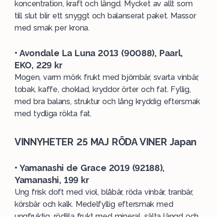
koncentration, kraft och längd. Mycket av allt som
till slut blir ett snyggt och balanserat paket. Massor
med smak per krona.
• Avondale La Luna 2013 (90088), Paarl,
EKO, 229 kr
Mogen, varm mörk frukt med björnbär, svarta vinbär,
tobak, kaffe, choklad, kryddor örter och fat. Fyllig,
med bra balans, struktur och lång kryddig eftersmak
med tydliga rökta fat.
VINNYHETER 25 MAJ RÖDA VINER Japan
• Yamanashi de Grace 2019 (92188),
Yamanashi, 199 kr
Ung frisk doft med viol, blåbär, röda vinbär, tranbär,
körsbär och kalk. Medelfyllig eftersmak med
ungfruktig, rödlila frukt med mineral, sälta längd och