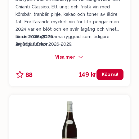
Chianti Classico. Ett ungt och fristk vin med
körsbär, tranbär, pinje, kakao och toner av äldre
fat. Fortfarande mycket vin för lite pengar men
2024 var en blöt och en svår årgång och vinet
har inte riktigt samma ryggrad som tidigare
Drick 2026-2029.
årgångar. Drick 2026-2029.
24 000 flaskor.
Visa mer
149 kr
88
Köp nu!