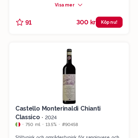
Visa mer
300 kr
91
Köp nu!
Castello Monterinaldi Chianti
Classico
•
2024
750 ml
13.5%
#90458
Stiltypisk och områdestypisk för sangiovese och