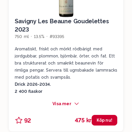
Savigny Les Beaune Goudelettes
2023
750 ml
13.5%
#93395
Aromatiskt, friskt och mörkt rödbärigt med
jordgubbar, plommon, björnbär, örter, och fat. Ett
bra strukturerat och smakrikt beaunevin för
rimliga pengar. Servera till ugnsbakade lammracks
med potatis och svampsås.
Drick 2026-2034.
2 400 flaskor
Visa mer
475 kr
92
Köp nu!