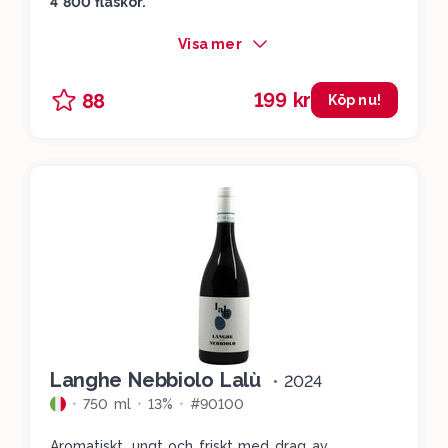
4 800 flaskor.
Visa mer
199 kr
88
Köp nu!
Langhe Nebbiolo Lalù
•
2024
750 ml
13%
#90100
Aromatiskt, ungt och friskt med drag av