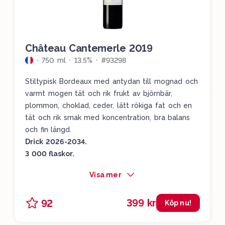
Château Cantemerle 2019
750 ml
13.5%
#93298
Stiltypisk Bordeaux med antydan till mognad och
varmt mogen tät och rik frukt av björnbär,
plommon, choklad, ceder, lätt rökiga fat och en
tät och rik smak med koncentration, bra balans
och fin längd.
Drick 2026-2034.
3 000 flaskor.
Visa mer
399 kr
92
Köp nu!