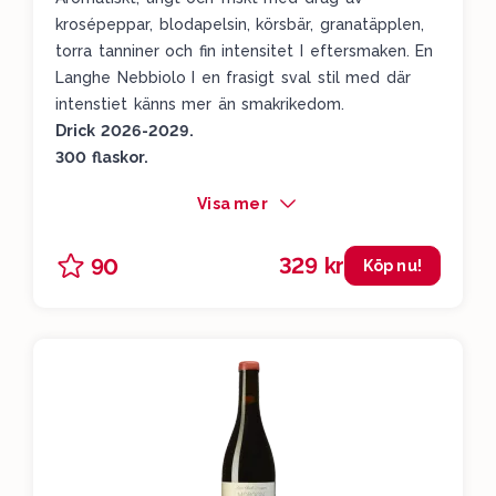
krosépeppar, blodapelsin, körsbär, granatäpplen,
torra tanniner och fin intensitet I eftersmaken. En
Langhe Nebbiolo I en frasigt sval stil med där
intenstiet känns mer än smakrikedom.
Drick 2026-2029.
300 flaskor.
Visa mer
329 kr
90
Köp nu!