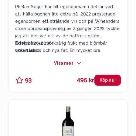
Phélan-Segur hör till egendomarna det är värt
att hålla ögonen lite extra på. 2022 presterade
egendomen ett strålande vin och på Winefinders
stora bordeauxprovning av årgången 2023 tyckte
jag att det var ett av de bättre slotten.
Koncentrerad mörkbärig frukt med björnbär,
Drick 2026-2036.
violer, lakrits och nya fat. En mycket bra
600 flaskor.
Bordeaux - inte bara för årgången.
Visa mer
495 kr
93
Köp nu!