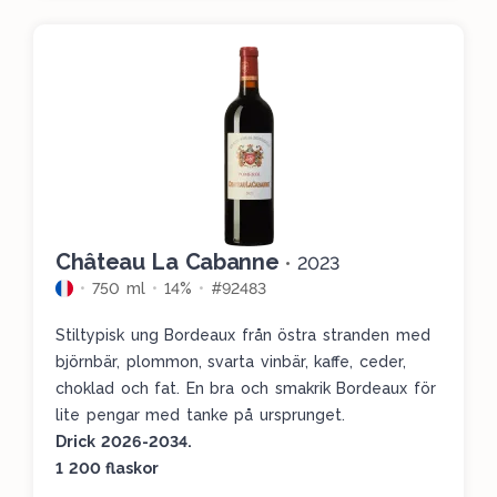
Château La Cabanne
•
2023
750 ml
14%
#92483
Stiltypisk ung Bordeaux från östra stranden med
björnbär, plommon, svarta vinbär, kaffe, ceder,
choklad och fat. En bra och smakrik Bordeaux för
lite pengar med tanke på ursprunget.
Drick 2026-2034.
1 200 flaskor