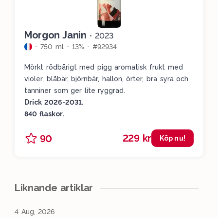
Morgon Janin
•
2023
750 ml
13%
#92934
Mörkt rödbärigt med pigg aromatisk frukt med
violer, blåbär, björnbär, hallon, örter, bra syra och
tanniner som ger lite ryggrad.
Drick 2026-2031.
840 flaskor.
229 kr
90
Köp nu!
Liknande artiklar
4 Aug, 2026