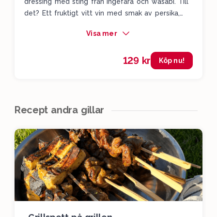
dressing med sting från ingefära och wasabi. Till
det? Ett fruktigt vitt vin med smak av persika,
citron och ananas som lyfter varenda smak och
Visa mer
ger hela rätten en somrig, krispig känsla. Det här
är en parmiddag i smakform.
129 kr
Köp nu!
Recept andra gillar