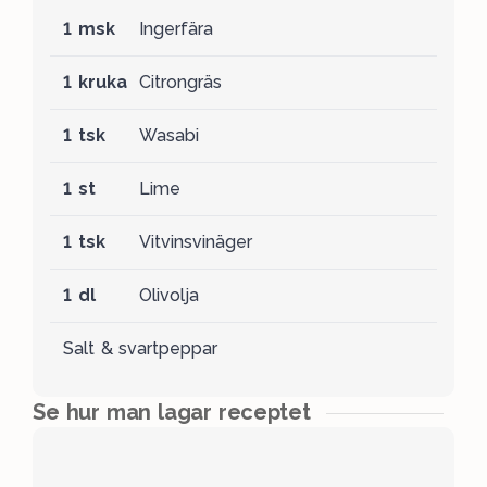
1 msk
Ingerfära
1 kruka
Citrongräs
1 tsk
Wasabi
1 st
Lime
1 tsk
Vitvinsvinäger
1 dl
Olivolja
Salt & svartpeppar
Se hur man lagar receptet