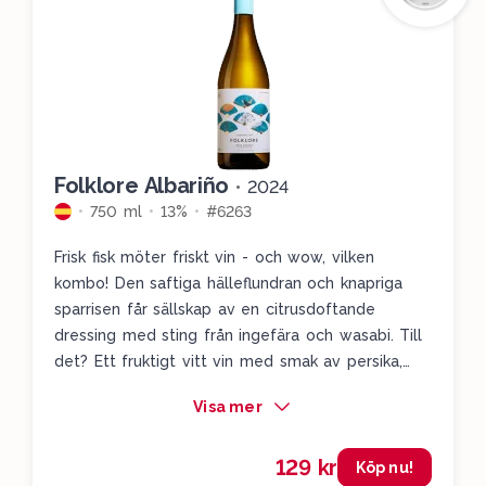
Folklore Albariño
•
2024
750 ml
13%
#6263
Frisk fisk möter friskt vin - och wow, vilken
kombo! Den saftiga hälleflundran och knapriga
sparrisen får sällskap av en citrusdoftande
dressing med sting från ingefära och wasabi. Till
det? Ett fruktigt vitt vin med smak av persika,
citron och ananas som lyfter varenda smak och
Visa mer
ger hela rätten en somrig, krispig känsla. Det här
är en parmiddag i smakform.
129 kr
Köp nu!