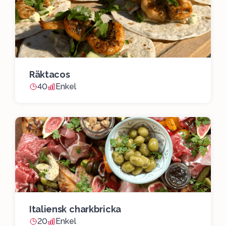
Räktacos
40
Enkel
Italiensk charkbricka
20
Enkel