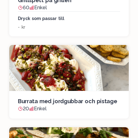
Grillspett på grillen
60
Enkel
Dryck som passar till
- kr
Burrata med jordgubbar och pistage
20
Enkel