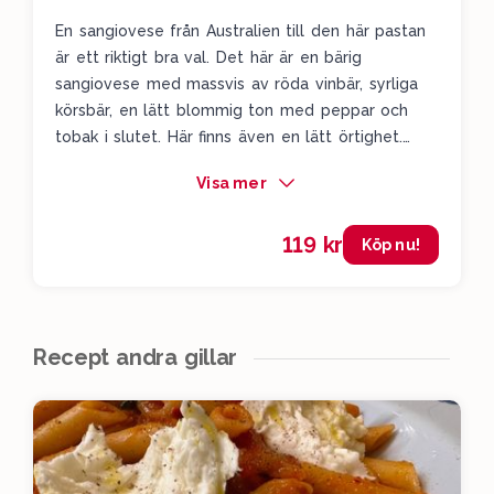
En sangiovese från Australien till den här pastan
är ett riktigt bra val. Det här är en bärig
sangiovese med massvis av röda vinbär, syrliga
körsbär, en lätt blommig ton med peppar och
tobak i slutet. Här finns även en lätt örtighet.
Ihop med en lite lätt fet salsicciapasta så
Visa mer
kommer du känna hur syrligheten och örtigheten
gifter sig med rätten.
119 kr
Köp nu!
Recept andra gillar