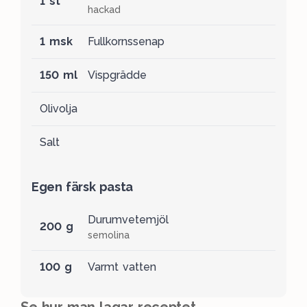
1 st
hackad
1 msk
Fullkornssenap
150 ml
Vispgrädde
Olivolja
Salt
Egen färsk pasta
Durumvetemjöl
200 g
semolina
100 g
Varmt vatten