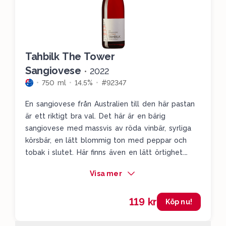
Tahbilk The Tower
Sangiovese
•
2022
750 ml
14.5%
#92347
En sangiovese från Australien till den här pastan
är ett riktigt bra val. Det här är en bärig
sangiovese med massvis av röda vinbär, syrliga
körsbär, en lätt blommig ton med peppar och
tobak i slutet. Här finns även en lätt örtighet.
Ihop med en lite lätt fet salsicciapasta så
Visa mer
kommer du känna hur syrligheten och örtigheten
gifter sig med rätten.
119 kr
Köp nu!