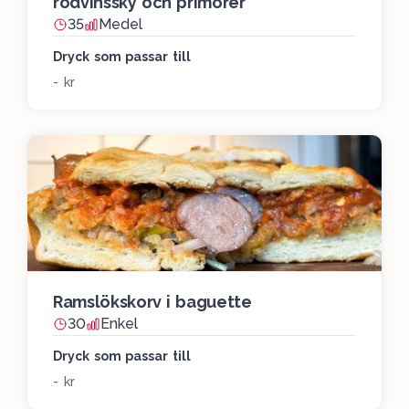
rödvinssky och primörer
35
Medel
Dryck som passar till
- kr
Ramslökskorv i baguette
30
Enkel
Dryck som passar till
- kr