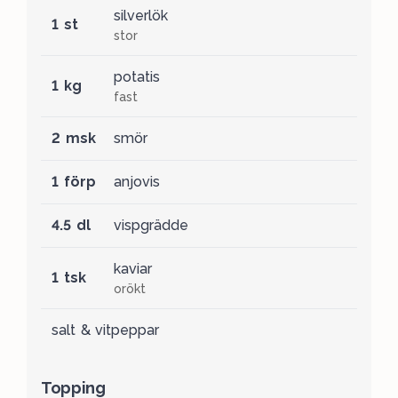
silverlök
1 st
stor
potatis
1 kg
fast
2 msk
smör
1 förp
anjovis
4.5 dl
vispgrädde
kaviar
1 tsk
orökt
salt & vitpeppar
Topping