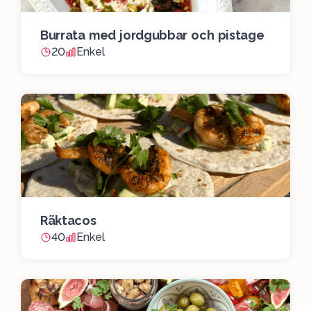
Burrata med jordgubbar och pistage
20
Enkel
Räktacos
40
Enkel