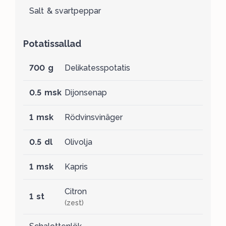
Salt & svartpeppar
Potatissallad
700 g
Delikatesspotatis
0.5 msk
Dijonsenap
1 msk
Rödvinsvinäger
0.5 dl
Olivolja
1 msk
Kapris
Citron
1 st
(zest)