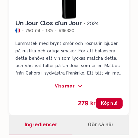
Un Jour Clos d'un Jour
•
2024
750 ml
13%
#95320
Lammstek med brynt smör och rosmarin bjuder
på rustika och örtiga smaker. För att balansera
detta behövs ett vin som lyckas matcha detta,
och vårt val faller på Un Jour, som är en Malbec
från Cahors i sydvästra Frankrike. Ett tätt vin med
djup och pampig mörk frukt där vi får dova
Visa mer
skogstoner av svarta vinbär, örter, kvistar och
blåbär. En utmärkt matchning till den här rätten.
279 kr
Köp nu!
Ingredienser
Gör så här