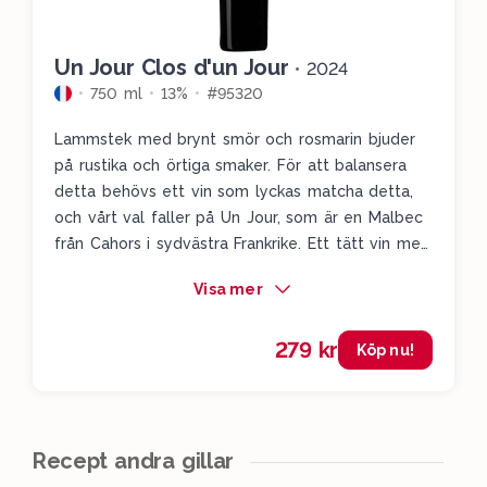
Un Jour Clos d'un Jour
•
2024
750 ml
13%
#95320
Lammstek med brynt smör och rosmarin bjuder
på rustika och örtiga smaker. För att balansera
detta behövs ett vin som lyckas matcha detta,
och vårt val faller på Un Jour, som är en Malbec
från Cahors i sydvästra Frankrike. Ett tätt vin med
djup och pampig mörk frukt där vi får dova
Visa mer
skogstoner av svarta vinbär, örter, kvistar och
blåbär. En utmärkt matchning till den här rätten.
279 kr
Köp nu!
Recept andra gillar