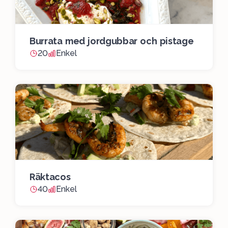
Burrata med jordgubbar och pistage
20
Enkel
Räktacos
40
Enkel