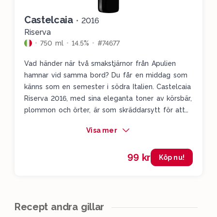
Castelcaia
•
2016
Riserva
750 ml
14.5%
#74677
Vad händer när två smakstjärnor från Apulien
hamnar vid samma bord? Du får en middag som
känns som en semester i södra Italien. Castelcaia
Riserva 2016, med sina eleganta toner av körsbär,
plommon och örter, är som skräddarsytt för att
möta den rustika värmen i rätten, särskilt med
Visa mer
färska tomater, parmesan och basilika i mixen. En
självklar match helt enkelt - Apulien på tallriken
99 kr
och i glaset.
Köp nu!
Recept andra gillar