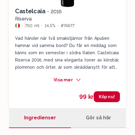
Castelcaia
•
2016
Riserva
750 ml
14.5%
#74677
Vad händer när två smakstjärnor från Apulien
hamnar vid samma bord? Du får en middag som
känns som en semester i södra Italien. Castelcaia
Riserva 2016, med sina eleganta toner av körsbär,
plommon och örter, är som skräddarsytt för att
möta den rustika värmen i rätten, särskilt med
Visa mer
färska tomater, parmesan och basilika i mixen. En
självklar match helt enkelt - Apulien på tallriken
99 kr
och i glaset.
Köp nu!
Ingredienser
Gör så här