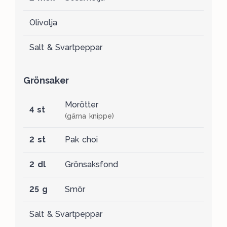
Olivolja
Salt & Svartpeppar
Grönsaker
Morötter
4 st
(gärna knippe)
2 st
Pak choi
2 dl
Grönsaksfond
25 g
Smör
Salt & Svartpeppar