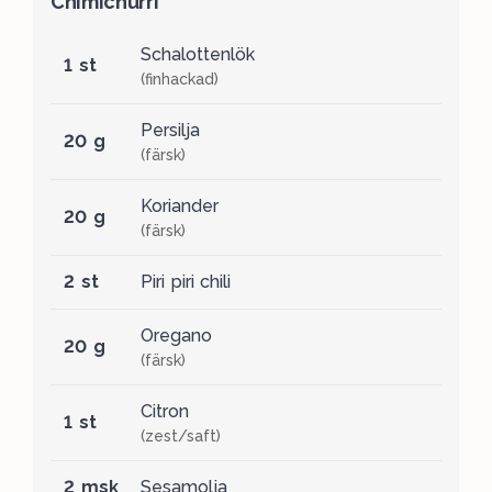
Chimichurri
Schalottenlök
1 st
(finhackad)
Persilja
20 g
(färsk)
Koriander
20 g
(färsk)
2 st
Piri piri chili
Oregano
20 g
(färsk)
Citron
1 st
(zest/saft)
2 msk
Sesamolja