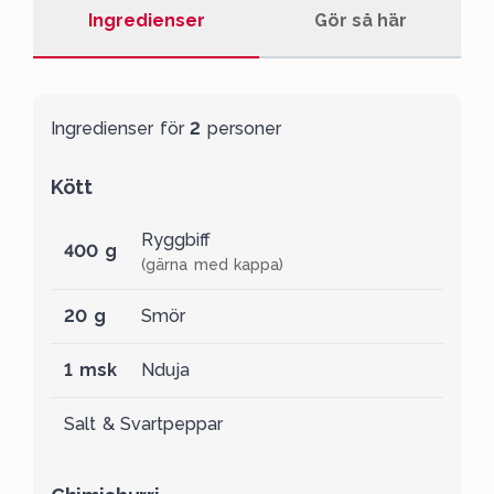
Ingredienser
Gör så här
elegant sätt neutraliserar hettan. Ett vin med
friska äpplen och päron, kraftiga citrontoner och
även små doser av honung. Detta är ett vin som
på ett perfekt sätt matchar med maten.
Ingredienser för
2
personer
Kött
Ryggbiff
400 g
(gärna med kappa)
20 g
Smör
1 msk
Nduja
Salt & Svartpeppar