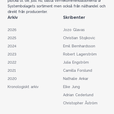
plocka ut de, just nu, bästa vin-rekommendationerna ur
Systembolagets sortiment men också från näthandel och
direkt från producenter.
Arkiv
Skribenter
2026
Jozo Glavas
2025
Christian Stojkovic
2024
Emil Bernhardsson
2023
Robert Lagerström
2022
Julia Engström
2021
Camilla Forslund
2020
Nathalie Ankar
Kronologiskt arkiv
Elke Jung
Adrian Cederlund
Christopher Åström