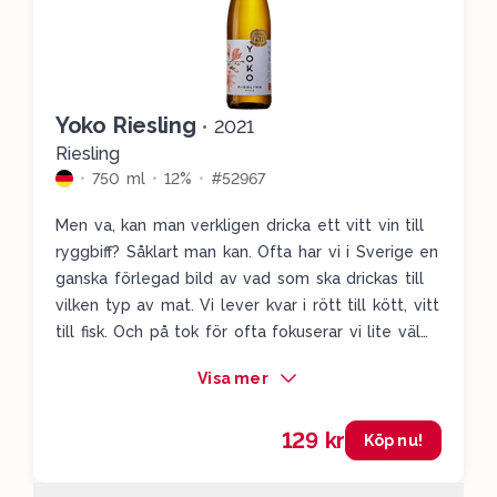
Yoko Riesling
•
2021
Riesling
750 ml
12%
#52967
Men va, kan man verkligen dricka ett vitt vin till
ryggbiff? Såklart man kan. Ofta har vi i Sverige en
ganska förlegad bild av vad som ska drickas till
vilken typ av mat. Vi lever kvar i rött till kött, vitt
till fisk. Och på tok för ofta fokuserar vi lite väl
mycket på huvudråvaran, i det här fallet köttet,
Visa mer
istället för komponenterna och såserna. När det
kommer till Yoko Riesling så får vi ett vin med en
129 kr
extremt fin syra som ihop med den syrliga såsen
Köp nu!
skapar en perfekt balans mellan mat och vin.
Dessutom får vi en fjäderlätt sötma som på ett