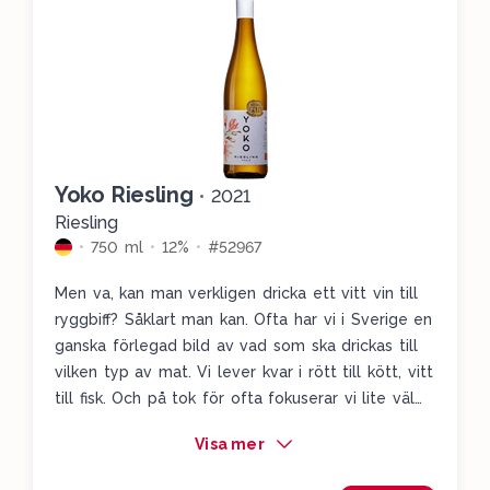
Yoko Riesling
•
2021
Riesling
750 ml
12%
#52967
Men va, kan man verkligen dricka ett vitt vin till
ryggbiff? Såklart man kan. Ofta har vi i Sverige en
ganska förlegad bild av vad som ska drickas till
vilken typ av mat. Vi lever kvar i rött till kött, vitt
till fisk. Och på tok för ofta fokuserar vi lite väl
mycket på huvudråvaran, i det här fallet köttet,
Visa mer
istället för komponenterna och såserna. När det
kommer till Yoko Riesling så får vi ett vin med en