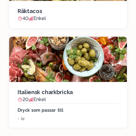
Räktacos
40
Enkel
Italiensk charkbricka
20
Enkel
Dryck som passar till
- kr