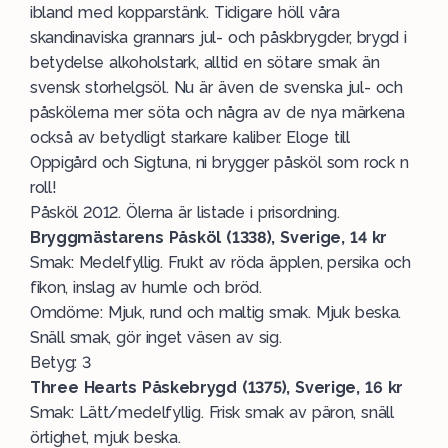
ibland med kopparstänk. Tidigare höll våra
skandinaviska grannars jul- och påskbrygder, brygd i
betydelse alkoholstark, alltid en sötare smak än
svensk storhelgsöl. Nu är även de svenska jul- och
påskölerna mer söta och några av de nya märkena
också av betydligt starkare kaliber. Eloge till
Oppigård och Sigtuna, ni brygger påsköl som rock n
roll!
Påsköl 2012. Ölerna är listade i prisordning.
Bryggmästarens Påsköl (1338), Sverige, 14 kr
Smak: Medelfyllig. Frukt av röda äpplen, persika och
fikon, inslag av humle och bröd.
Omdöme: Mjuk, rund och maltig smak. Mjuk beska.
Snäll smak, gör inget väsen av sig.
Betyg: 3
Three Hearts Påskebrygd (1375), Sverige, 16 kr
Smak: Lätt/medelfyllig. Frisk smak av päron, snäll
örtighet, mjuk beska.