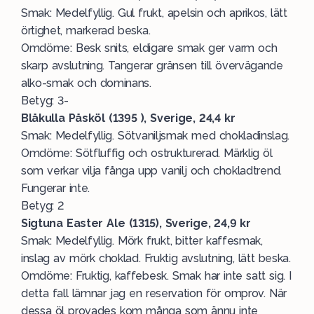
Smak: Medelfyllig. Gul frukt, apelsin och aprikos, lätt
örtighet, markerad beska.
Omdöme: Besk snits, eldigare smak ger varm och
skarp avslutning. Tangerar gränsen till övervägande
alko-smak och dominans.
Betyg: 3-
Blåkulla Påsköl (1395 ), Sverige, 24,4 kr
Smak: Medelfyllig. Sötvaniljsmak med chokladinslag.
Omdöme: Sötfluffig och ostrukturerad. Märklig öl
som verkar vilja fånga upp vanilj och chokladtrend.
Fungerar inte.
Betyg: 2
Sigtuna Easter Ale (1315), Sverige, 24,9 kr
Smak: Medelfyllig. Mörk frukt, bitter kaffesmak,
inslag av mörk choklad. Fruktig avslutning, lätt beska.
Omdöme: Fruktig, kaffebesk. Smak har inte satt sig. I
detta fall lämnar jag en reservation för omprov. När
dessa öl provades kom många som ännu inte