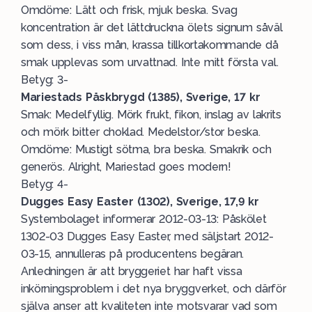
Omdöme: Lätt och frisk, mjuk beska. Svag
koncentration är det lättdruckna ölets signum såväl
som dess, i viss mån, krassa tillkortakommande då
smak upplevas som urvattnad. Inte mitt första val.
Betyg: 3-
Mariestads Påskbrygd (1385), Sverige, 17 kr
Smak: Medelfyllig. Mörk frukt, fikon, inslag av lakrits
och mörk bitter choklad. Medelstor/stor beska.
Omdöme: Mustigt sötma, bra beska. Smakrik och
generös. Alright, Mariestad goes modern!
Betyg: 4-
Dugges Easy Easter (1302), Sverige, 17,9 kr
Systembolaget informerar 2012-03-13: Påskölet
1302-03 Dugges Easy Easter, med säljstart 2012-
03-15, annulleras på producentens begäran.
Anledningen är att bryggeriet har haft vissa
inkörningsproblem i det nya bryggverket, och därför
själva anser att kvaliteten inte motsvarar vad som