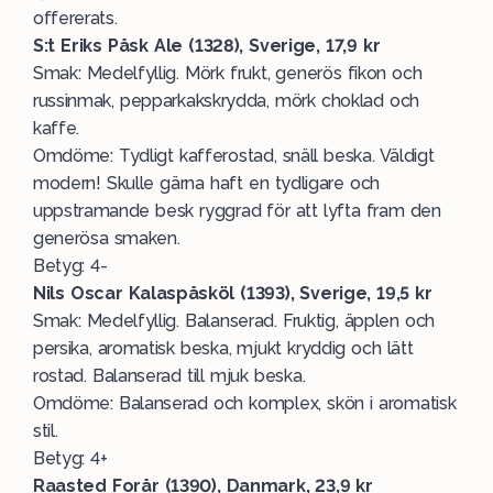
offererats.
S:t Eriks Påsk Ale (1328), Sverige, 17,9 kr
Smak: Medelfyllig. Mörk frukt, generös fikon och
russinmak, pepparkakskrydda, mörk choklad och
kaffe.
Omdöme: Tydligt kafferostad, snäll beska. Väldigt
modern! Skulle gärna haft en tydligare och
uppstramande besk ryggrad för att lyfta fram den
generösa smaken.
Betyg: 4-
Nils Oscar Kalaspåsköl (1393), Sverige, 19,5 kr
Smak: Medelfyllig. Balanserad. Fruktig, äpplen och
persika, aromatisk beska, mjukt kryddig och lätt
rostad. Balanserad till mjuk beska.
Omdöme: Balanserad och komplex, skön i aromatisk
stil.
Betyg: 4+
Raasted Forår (1390), Danmark, 23,9 kr