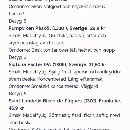
Omdöme: Skön, välgjord och mycket smakrik.
Läcker!
Betyg: 5
Pumpviken Påsköl (1330 ), Sverige, 29,8 kr
Smak: Medelfyllig. Gul frukt, apelsin, örter och
kryddor. Inslag av choklad.
Omdöme: Besk ton tar över, lätt helhet och kropp.
Betyg: 3
Sigtuna Easter IPA (1306), Sverige, 31,50 kr
Smak: Medelfyllig. Syrlig frukt, apelsin och örtkryddor,
stram beska. Koncentrerad. Lång eftersmak.
Omdöme: Smakrikt koncentrerad. Välgjord.
Betyg: 5
Saint Landelin Bière de Pâques (1301), Frankrike,
46,9 kr
Smak: Medelfyllig. Sötmustig frukt, fikon, saftig med
liten beska.
Omdöme: Saftsöt helhet, lätt beska. Mingelmys-