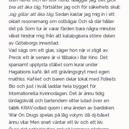
bra att åka tåg
, fortsätter jag och för säkerhets skull:
Jag gillar att åka tåg
. Sedan kastar jag mig in i ett
oklart resonemang om ostbågar. Och så där håller
det på. Som tur är varar färden bara några minuter,
vilket hindrar mig från att katalogisera större delen
av Göteborgs innerstad.
Vad sägs om ett glas, säger hon när vi stigit av.
Precis ett år senare är vi tillbaka i Bar Kino. Det
sparsamt upplysta stället som kurar under
Hagabions kafé, likt ett grävlingsgryt med egen
mathiss. Kaféet och baren delar lokal med Folkets
Bio och just i kväll laddar hela bygget för
Internationella Kvinnodagen. Det är ännu tidig
lördagskväll och bartendern sitter lutad över en
tallrik KRAV-odlad quorn i ena änden av bardisken.
War On Drugs spelas på låg volym, då dj-båset
ännu vilar. Men snart väntar ett liv och ett kiv.