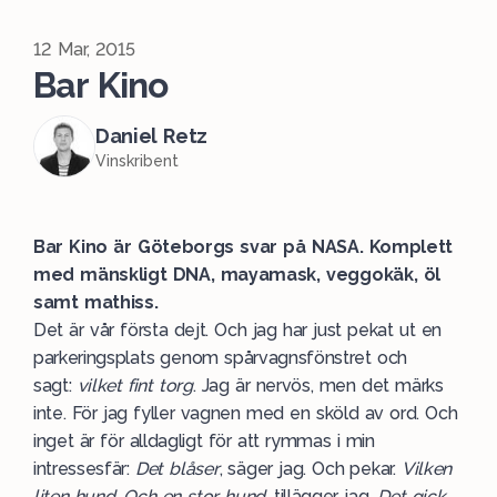
12 Mar, 2015
Bar Kino
Daniel Retz
Vinskribent
Bar Kino är Göteborgs svar på NASA. Komplett
med mänskligt DNA, mayamask, veggokäk, öl
samt mathiss.
Det är vår första dejt. Och jag har just pekat ut en
parkeringsplats genom spårvagnsfönstret och
sagt:
vilket fint torg
. Jag är nervös, men det märks
inte. För jag fyller vagnen med en sköld av ord. Och
inget är för alldagligt för att rymmas i min
intressesfär:
Det blåser
, säger jag. Och pekar.
Vilken
liten hund. Och en stor hund
, tillägger jag.
Det gick