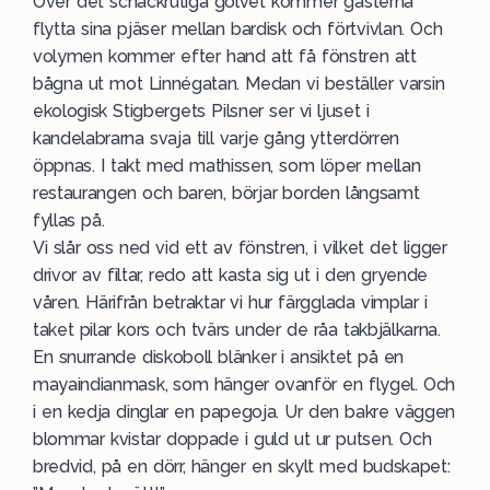
Över det schackrutiga golvet kommer gästerna
flytta sina pjäser mellan bardisk och förtvivlan. Och
volymen kommer efter hand att få fönstren att
bågna ut mot Linnégatan. Medan vi beställer varsin
ekologisk Stigbergets Pilsner ser vi ljuset i
kandelabrarna svaja till varje gång ytterdörren
öppnas. I takt med mathissen, som löper mellan
restaurangen och baren, börjar borden långsamt
fyllas på.
Vi slår oss ned vid ett av fönstren, i vilket det ligger
drivor av filtar, redo att kasta sig ut i den gryende
våren. Härifrån betraktar vi hur färgglada vimplar i
taket pilar kors och tvärs under de råa takbjälkarna.
En snurrande diskoboll blänker i ansiktet på en
mayaindianmask, som hänger ovanför en flygel. Och
i en kedja dinglar en papegoja. Ur den bakre väggen
blommar kvistar doppade i guld ut ur putsen. Och
bredvid, på en dörr, hänger en skylt med budskapet: