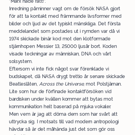
”Marx hade rätt!”.
Inredning påminner vagt om de försök NASA gjort
för att ta kontakt med främmande livsformer med
bilder och ljud av det typiskt mänskliga. Det första
meddelandet som postades ut i rymden var då vi
1974 skickade binär kod mot den klotformade
stjärnhopen Messier 13, 25000 ljusår bort. Koden
visade teckningar av människan, DNA och vårt
solsystem.
Eftersom vi inte fick något svar förenklade vi
budskapet, då NASA drygt trettio år senare skickade
Beatleslåten,
Across the Universe
, mot Polstjärnan.
Lite som hur de förfinade kontaktförsöken vid
bardisken under kvällen kommer att bytas mot
kommunikation helt baserad på mjuka vokaler.
Men vem är jag att döma dem som har svårt att
uttrycka sig. I motsats till vad modern antropologi
hävdar så är det måhända just det som gör oss