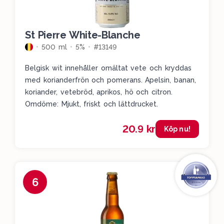
St Pierre White-Blanche
500 ml
5%
#13149
Belgisk wit innehåller omältat vete och kryddas
med korianderfrön och pomerans. Apelsin, banan,
koriander, vetebröd, aprikos, hö och citron.
Omdöme: Mjukt, friskt och lättdrucket.
20.9 kr
Köp nu!
6