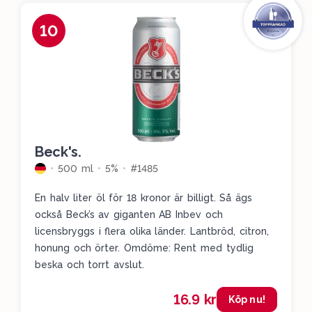
10
Beck's.
500 ml
5%
#1485
En halv liter öl för 18 kronor är billigt. Så ägs
också Beck’s av giganten AB Inbev och
licensbryggs i flera olika länder. Lantbröd, citron,
honung och örter. Omdöme: Rent med tydlig
beska och torrt avslut.
16.9 kr
Köp nu!