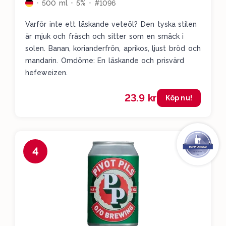
500 ml
5%
#1096
Varför inte ett läskande veteöl? Den tyska stilen
är mjuk och fräsch och sitter som en smäck i
solen. Banan, korianderfrön, aprikos, ljust bröd och
mandarin. Omdöme: En läskande och prisvärd
hefeweizen.
23.9 kr
Köp nu!
4