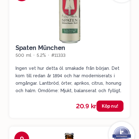
Spaten München
500 ml
5.2%
#11333
Ingen vet hur detta öl smakade från början. Det
kom till redan år 1894 och har moderniserats i
omgångar. Lantbröd, örter, aprikos, citrus, honung
och halm. Omdöme: Mjukt, balanserat och fylligt.
20.9 kr
Köp nu!