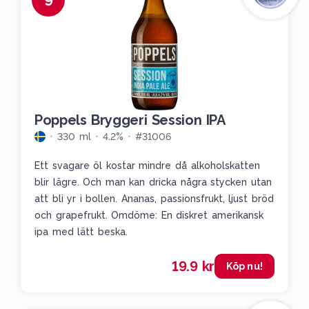
9
Poppels Bryggeri Session IPA
330 ml
4.2%
#31006
Ett svagare öl kostar mindre då alkoholskatten
blir lägre. Och man kan dricka några stycken utan
att bli yr i bollen. Ananas, passionsfrukt, ljust bröd
och grapefrukt. Omdöme: En diskret amerikansk
ipa med lätt beska.
19.9 kr
Köp nu!