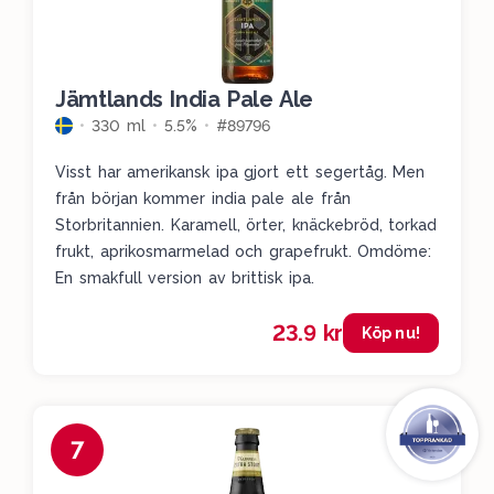
Jämtlands India Pale Ale
330 ml
5.5%
#89796
Visst har amerikansk ipa gjort ett segertåg. Men
från början kommer india pale ale från
Storbritannien. Karamell, örter, knäckebröd, torkad
frukt, aprikosmarmelad och grapefrukt. Omdöme:
En smakfull version av brittisk ipa.
23.9 kr
Köp nu!
7