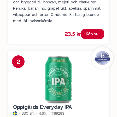
och bryggeri till boskap, mejeri och charkuteri.
Persika, banan, hö, grapefrukt, apelsin, spannmål,
vitpeppar och örter. Omdöme: En härlig blonde
med lätt saisonkänsla.
23.5 kr
Köp nu!
2
Oppigårds Everyday IPA
330 ml
4.6%
#89283