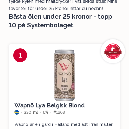
fyllde kylen med maltdrycker i vitt skilda stilar. Mina
favoriter
för under 25 kronor hittar du nedan!
Bästa ölen under 25 kronor - topp
10 på Systembolaget
1
Wapnö Lya Belgisk Blond
330 ml
6%
#1268
Wapnö är en gård i Halland med allt ifrån mälteri