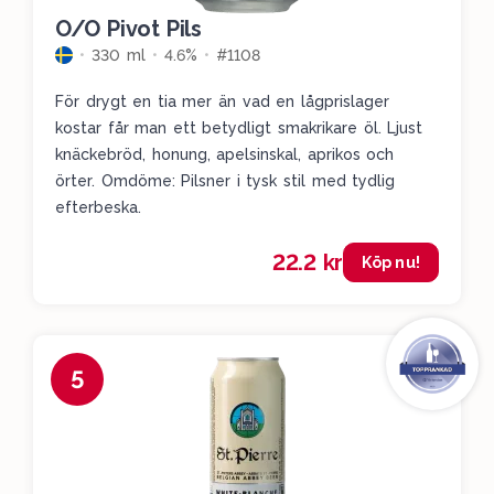
O/O Pivot Pils
330 ml
4.6%
#1108
För drygt en tia mer än vad en lågprislager
kostar får man ett betydligt smakrikare öl. Ljust
knäckebröd, honung, apelsinskal, aprikos och
örter. Omdöme: Pilsner i tysk stil med tydlig
efterbeska.
22.2 kr
Köp nu!
5