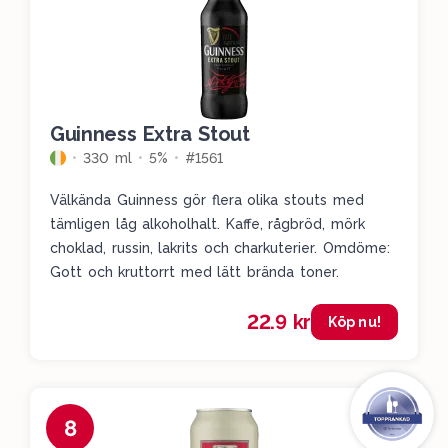
Guinness Extra Stout
330 ml
5%
#1561
Välkända Guinness gör flera olika stouts med
tämligen låg alkoholhalt. Kaffe, rågbröd, mörk
choklad, russin, lakrits och charkuterier. Omdöme:
Gott och kruttorrt med lätt brända toner.
22.9 kr
Köp nu!
8