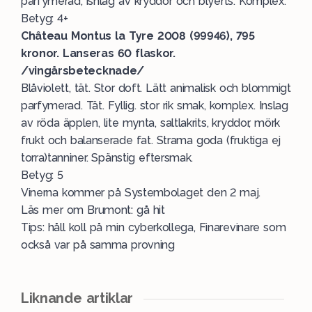
parfymerad, isnlag av kryddor och blyerts. Komplex.
Betyg: 4+
Château Montus la Tyre 2008 (99946), 795
kronor. Lanseras 60 flaskor.
/vingårsbetecknade/
Blåviolett, tät. Stor doft. Lätt animalisk och blommigt
parfymerad. Tät. Fyllig. stor rik smak, komplex. Inslag
av röda äpplen, lite mynta, saltlakrits, kryddor, mörk
frukt och balanserade fat. Strama goda (fruktiga ej
torra)tanniner. Spänstig eftersmak.
Betyg: 5
Vinerna kommer på Systembolaget den 2 maj.
Läs mer om Brumont: gå
hit
Tips: håll koll på min cyberkollega, Finarevinare som
också var på samma provning
Liknande artiklar