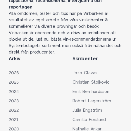
topplistorna, recensionerna, intervjuerna och
reportagen.
Alla omdömen, tester och tips här på Vinbanken är
resultatet av eget arbete från våra vinskribenter &
sommelierer via diverse provningar och besök.
Vinbanken är oberoende och vi drivs av ambitionen att
plocka ut de, just nu, bästa vin-rekommendationerna ur
Systembolagets sortiment men också från näthandel och
direkt från producenter.
Arkiv
Skribenter
2026
Jozo Glavas
2025
Christian Stojkovic
2024
Emil Bernhardsson
2023
Robert Lagerström
2022
Julia Engström
2021
Camilla Forslund
2020
Nathalie Ankar