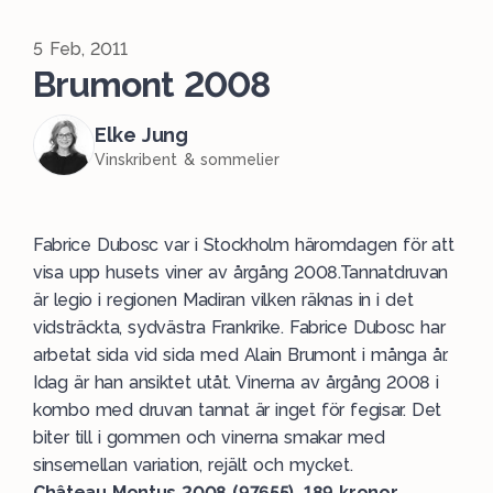
5 Feb, 2011
Brumont 2008
Elke Jung
Vinskribent & sommelier
Fabrice Dubosc var i Stockholm häromdagen för att
visa upp husets viner av årgång 2008.Tannatdruvan
är legio i regionen Madiran vilken räknas in i det
vidsträckta, sydvästra Frankrike. Fabrice Dubosc har
arbetat sida vid sida med Alain Brumont i många år.
Idag är han ansiktet utåt. Vinerna av årgång 2008 i
kombo med druvan tannat är inget för fegisar. Det
biter till i gommen och vinerna smakar med
sinsemellan variation, rejält och mycket.
Château Montus 2008 (97655), 189 kronor.