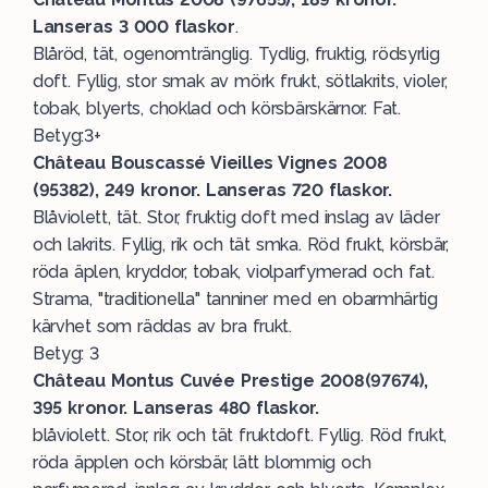
Lanseras 3 000 flaskor
.
Blåröd, tät, ogenomtränglig. Tydlig, fruktig, rödsyrlig
doft. Fyllig, stor smak av mörk frukt, sötlakrits, violer,
tobak, blyerts, choklad och körsbärskärnor. Fat.
Betyg:3+
Château Bouscassé Vieilles Vignes 2008
(95382), 249 kronor. Lanseras 720 flaskor.
Blåviolett, tät. Stor, fruktig doft med inslag av läder
och lakrits. Fyllig, rik och tät smka. Röd frukt, körsbär,
röda äplen, kryddor, tobak, violparfymerad och fat.
Strama, "traditionella" tanniner med en obarmhärtig
kärvhet som räddas av bra frukt.
Betyg: 3
Château Montus Cuvée Prestige 2008(97674),
395 kronor. Lanseras 480 flaskor.
blåviolett. Stor, rik och tät fruktdoft. Fyllig. Röd frukt,
röda äpplen och körsbär, lätt blommig och