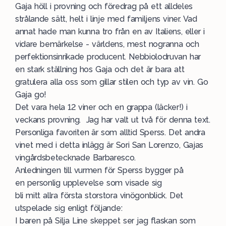
Gaja höll i provning och föredrag på ett alldeles
strålande sätt, helt i linje med familjens viner. Vad
annat hade man kunna tro från en av Italiens, eller i
vidare bemärkelse - världens, mest nogranna och
perfektionsinrikade producent. Nebbiolodruvan har
en stark ställning hos Gaja och det är bara att
gratulera alla oss som gillar stilen och typ av vin. Go
Gaja go!
Det vara hela 12 viner och en grappa (läcker!) i
veckans provning. Jag har valt ut två för denna text.
Personliga favoriten är som alltid Sperss. Det andra
vinet med i detta inlägg är Sori San Lorenzo, Gajas
vingårdsbetecknade Barbaresco.
Anledningen till vurmen för Sperss bygger på
en personlig upplevelse som visade sig
bli mitt allra första storstora vinögonblick. Det
utspelade sig enligt följande:
I baren på Silja Line skeppet ser jag flaskan som