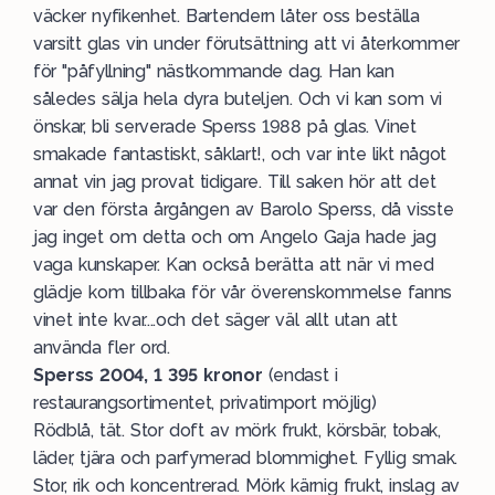
väcker nyfikenhet. Bartendern låter oss beställa
varsitt glas vin under förutsättning att vi återkommer
för "påfyllning" nästkommande dag. Han kan
således sälja hela dyra buteljen. Och vi kan som vi
önskar, bli serverade Sperss 1988 på glas. Vinet
smakade fantastiskt, såklart!, och var inte likt något
annat vin jag provat tidigare. Till saken hör att det
var den första årgången av Barolo Sperss, då visste
jag inget om detta och om Angelo Gaja hade jag
vaga kunskaper. Kan också berätta att när vi med
glädje kom tillbaka för vår överenskommelse fanns
vinet inte kvar....och det säger väl allt utan att
använda fler ord.
Sperss 2004, 1 395 kronor
(endast i
restaurangsortimentet, privatimport möjlig)
Rödblå, tät. Stor doft av mörk frukt, körsbär, tobak,
läder, tjära och parfymerad blommighet. Fyllig smak.
Stor, rik och koncentrerad. Mörk kärnig frukt, inslag av