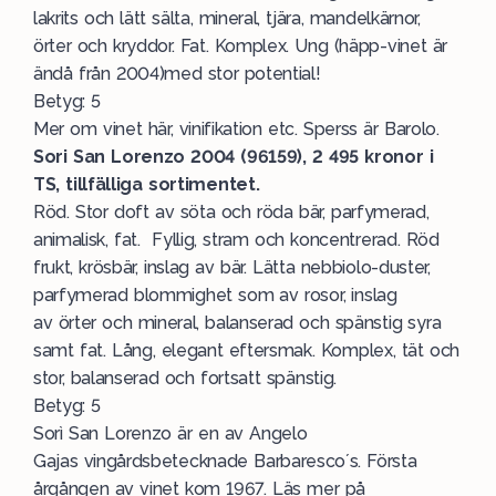
lakrits och lätt sälta, mineral, tjära, mandelkärnor,
örter och kryddor. Fat. Komplex. Ung (häpp-vinet är
ändå från 2004)med stor potential!
Betyg: 5
Mer om vinet här, vinifikation etc. Sperss är Barolo.
Sori San Lorenzo 2004 (96159), 2 495 kronor i
TS, tillfälliga sortimentet.
Röd. Stor doft av söta och röda bär, parfymerad,
animalisk, fat. Fyllig, stram och koncentrerad. Röd
frukt, krösbär, inslag av bär. Lätta nebbiolo-duster,
parfymerad blommighet som av rosor, inslag
av örter och mineral, balanserad och spänstig syra
samt fat. Lång, elegant eftersmak. Komplex, tät och
stor, balanserad och fortsatt spänstig.
Betyg: 5
Sorì San Lorenzo är en av Angelo
Gajas vingårdsbetecknade Barbaresco´s. Första
årgången av vinet kom 1967. Läs mer på