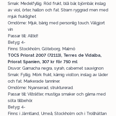
Smak: Medelfyllig. Röd frukt, blå bär, björnbär, inslag
av viol, örter, hallon och fat. Stram ryggrad men med
mjuk fruktighet
Omdöme: Mjuk, bärig med personlig touch. Välgjort
vin
Passar till: Alltid!
Betyg: 4-
Finns: Stockholm, Göteborg, Malmö
TOCS Priorat 2007 (72113), Terres de Vidalba,
Priorat Spanien, 307 kr för 750 ml
Druvor: Garnacha negra, syrah, cabernet sauvignon
Smak: Fyllig. Mörk frukt, kärnig violton, inslag av läder
och fat. Markerade tanniner.
Omdöme: Nyanserad, strukturerad.
Passar till: Vilträtter, mustiga smaker och gärna med
söta tillbehör.
Betyg: 4-
Finns: i Jämtland, Umeå, Stockholm och i Trollhättan