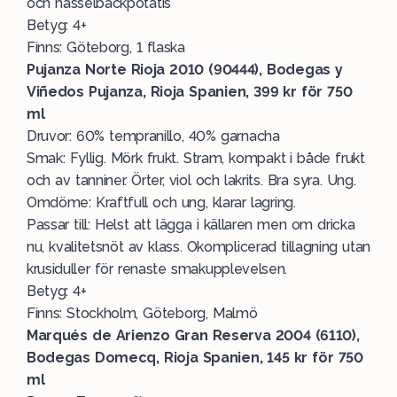
och hasselbackpotatis
Betyg: 4+
Finns: Göteborg, 1 flaska
Pujanza Norte Rioja 2010 (90444), Bodegas y
Viñedos Pujanza, Rioja Spanien, 399 kr för 750
ml
Druvor: 60% tempranillo, 40% garnacha
Smak: Fyllig. Mörk frukt. Stram, kompakt i både frukt
och av tanniner. Örter, viol och lakrits. Bra syra. Ung.
Omdöme: Kraftfull och ung, klarar lagring.
Passar till: Helst att lägga i källaren men om dricka
nu, kvalitetsnöt av klass. Okomplicerad tillagning utan
krusiduller för renaste smakupplevelsen.
Betyg: 4+
Finns: Stockholm, Göteborg, Malmö
Marqués de Arienzo Gran Reserva 2004 (6110),
Bodegas Domecq, Rioja Spanien, 145 kr för 750
ml