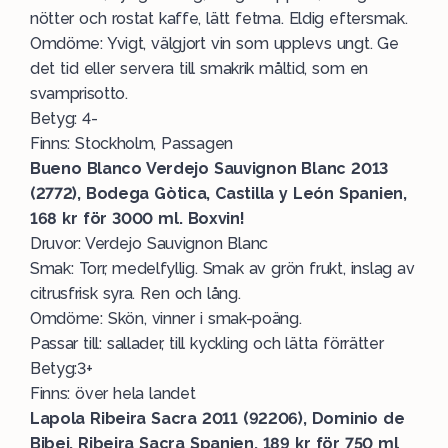
nötter och rostat kaffe, lätt fetma. Eldig eftersmak.
Omdöme: Yvigt, välgjort vin som upplevs ungt. Ge
det tid eller servera till smakrik måltid, som en
svamprisotto.
Betyg: 4-
Finns: Stockholm, Passagen
Bueno Blanco Verdejo Sauvignon Blanc 2013
(2772), Bodega Gòtica, Castilla y León Spanien,
168 kr för 3000 ml. Boxvin!
Druvor: Verdejo Sauvignon Blanc
Smak: Torr, medelfyllig. Smak av grön frukt, inslag av
citrusfrisk syra. Ren och lång.
Omdöme: Skön, vinner i smak-poäng.
Passar till: sallader, till kyckling och lätta förrätter
Betyg:3+
Finns: över hela landet
Lapola Ribeira Sacra 2011 (92206), Dominio de
Bibei, Ribeira Sacra Spanien, 189 kr för 750 ml