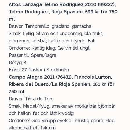
Altos Lanzaga Telmo Rodríguez 2010 (99227),
Telmo Rodríguez, Rioja Spanien, 599 kr för 750
ml
Druvor: Tempranillo, graciano, garnacha
Smak: Fyllig. Stram och ungdomlig, blå frukt,
plommon, körsbär, kaffe och blyerts. Fat.
Omdöme: Kantig idag. Ge vin tid, ungt.
Passar till: Spara/lagra
Betyg: 4 -
Finns: 27 flaskor i Stockholm
Campo Alegre 2011 (76431), Francois Lurton,
Ribera del Duero/La Rioja Spanien, 161 kr för
750 ml
Druvor: Tinta de Toro
Smak: Medel/fyllig. smakar av mörka bär, björnbär
och hallon, fat och lätt kryddig.
Omdöme: God vinupplevelse i mustig genre. Hög
alkoholhalt ett faktum