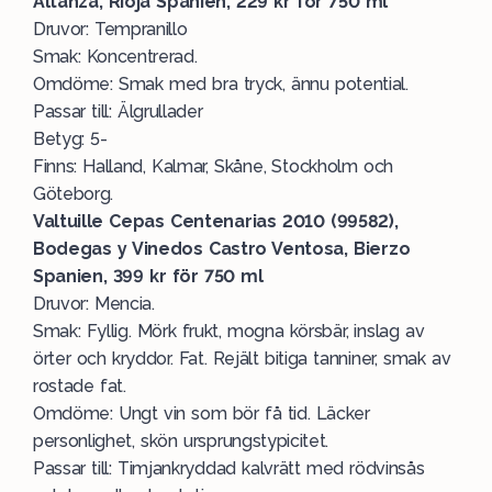
Altanza, Rioja Spanien, 229 kr för 750 ml
Druvor: Tempranillo
Smak: Koncentrerad.
Omdöme: Smak med bra tryck, ännu potential.
Passar till: Älgrullader
Betyg: 5-
Finns: Halland, Kalmar, Skåne, Stockholm och
Göteborg.
Valtuille Cepas Centenarias 2010 (99582),
Bodegas y Vinedos Castro Ventosa, Bierzo
Spanien, 399 kr för 750 ml
Druvor: Mencia.
Smak: Fyllig. Mörk frukt, mogna körsbär, inslag av
örter och kryddor. Fat. Rejält bitiga tanniner, smak av
rostade fat.
Omdöme: Ungt vin som bör få tid. Läcker
personlighet, skön ursprungstypicitet.
Passar till: Timjankryddad kalvrätt med rödvinsås