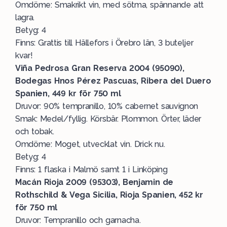
Omdöme: Smakrikt vin, med sötma, spännande att
lagra.
Betyg: 4
Finns: Grattis till Hällefors i Örebro län, 3 buteljer
kvar!
Viña Pedrosa Gran Reserva 2004 (95090),
Bodegas Hnos Pérez Pascuas, Ribera del Duero
Spanien, 449 kr för 750 ml
Druvor: 90% tempranillo, 10% cabernet sauvignon
Smak: Medel/fyllig. Körsbär. Plommon. Örter, läder
och tobak.
Omdöme: Moget, utvecklat vin. Drick nu.
Betyg: 4
Finns: 1 flaska i Malmö samt 1 i Linköping
Macán Rioja 2009 (95303), Benjamin de
Rothschild & Vega Sicilia, Rioja Spanien, 452 kr
för 750 ml
Druvor: Tempranillo och garnacha.