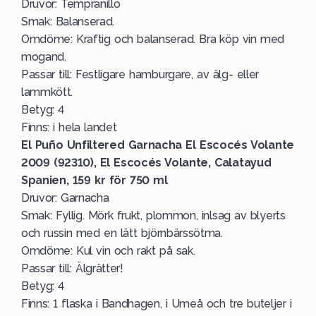
Druvor: Tempranillo
Smak: Balanserad.
Omdöme: Kraftig och balanserad. Bra köp vin med
mogand.
Passar till: Festligare hamburgare, av älg- eller
lammkött.
Betyg: 4
Finns: i hela landet
El Puño Unfiltered Garnacha El Escocés Volante
2009 (92310), El Escocés Volante, Calatayud
Spanien, 159 kr för 750 ml
Druvor: Garnacha
Smak: Fyllig. Mörk frukt, plommon, inlsag av blyerts
och russin med en lätt björnbärssötma.
Omdöme: Kul vin och rakt på sak.
Passar till: Älgrätter!
Betyg: 4
Finns: 1 flaska i Bandhagen, i Umeå och tre buteljer i