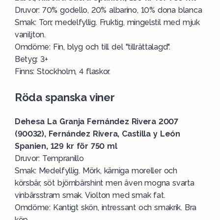
Druvor: 70% godello, 20% albarino, 10% dona blanca
Smak: Torr, medelfyllig. Fruktig, mingelstil med mjuk
vaniljton.
Omdöme: Fin, blyg och till del "tillrättalagd".
Betyg: 3+
Finns: Stockholm, 4 flaskor.
Röda spanska viner
Dehesa La Granja Fernández Rivera 2007
(90032), Fernández Rivera, Castilla y León
Spanien, 129 kr för 750 ml
Druvor: Tempranillo
Smak: Medelfyllig. Mörk, kärniga moreller och
körsbär, söt björnbärshint men även mogna svarta
vinbärsstram smak. Violton med smak fat.
Omdöme: Kantigt skön, intressant och smakrik. Bra
köp.