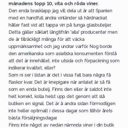
månadens topp 10, vita och röda viner.
Den enda brasklapp jag vill dela ut är att Spanien
med en handfull andra vinländer så hårdnackat
håller fast vid att tappa vin på tunga glasbuteljer.
Detta gäller såklart långtifrån 'alla' producenter men
de är tillräckligt många för att väcka
uppmärksamhet och jag undrar varför. Nog borde
den amerikanska som asiatiska konsumenten förstå
att det är innehållet, inte utsida och förpackning som
indikerar kvalitet, eller?
Som ni ser i listan är det i vissa fall bara några få
flaskor kvar. Det är knepigare när antalet är så få
som en enda butelj. Finns den eller är saldot inte
helt korrekt, kolla helst upp det genom att slå
butiken en signal. Det är å andra sidan förmodligen
inte heller optimalt i dessa dagar som tillhör årets
bästa försäljningsdagar.
Finns inte något av nedan nämnda viner i din butik