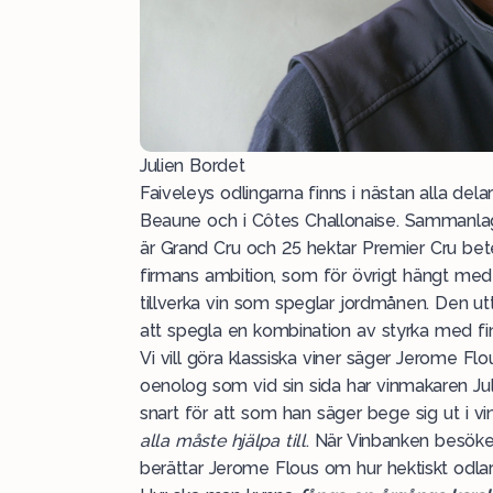
Julien Bordet
Faiveleys odlingarna finns i nästan alla del
Beaune och i Côtes Challonaise. Sammanlagt
är Grand Cru och 25 hektar Premier Cru bet
firmans ambition, som för övrigt hängt me
tillverka vin som speglar jordmånen. Den utt
att spegla en kombination av styrka med fi
Vi vill göra klassiska viner säger Jerome Flo
oenolog som vid sin sida har vinmakaren Jul
snart för att som han säger bege sig ut i v
alla måste hjälpa till
. När Vinbanken besöker
berättar Jerome Flous om hur hektiskt odlarna