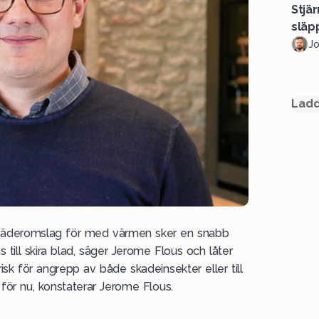
Stjä
släpp
J
Ladd
 väderomslag för med värmen sker en snabb
till skira blad, säger Jerome Flous och låter
sk för angrepp av både skadeinsekter eller till
för nu, konstaterar Jerome Flous.