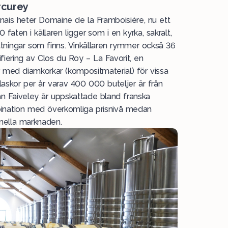
rcurey
is heter Domaine de la Framboisière, nu ett
aten i källaren ligger som i en kyrka, sakralt,
ättningar som finns. Vinkällaren rymmer också 36
fiering av Clos du Roy – La Favorit, en
 med diamkorkar (kompositmaterial) för vissa
laskor per år varav 400 000 buteljer är från
ån Faiveley är uppskattade bland franska
mbination med överkomliga prisnivå medan
onella marknaden.