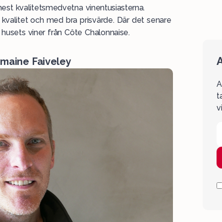
mest kvalitetsmedvetna vinentusiasterna.
ra kvalitet och med bra prisvärde. Där det senare
 husets viner från Côte Chalonnaise.
A
omaine Faiveley
A
t
v