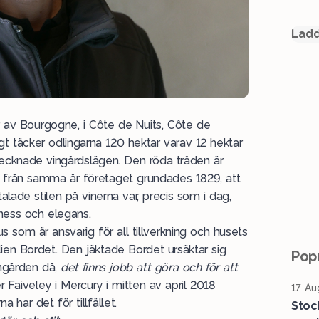
Ladd
ar av Bourgogne, i Côte de Nuits, Côte de
 täcker odlingarna 120 hektar varav 12 hektar
ecknade vingårdslägen. Den röda tråden är
d från samma år företaget grundades 1829, att
alade stilen på vinerna var, precis som i dag,
ness och elegans.
us som är ansvarig för all tillverkning och husets
ien Bordet. Den jäktade Bordet ursäktar sig
Popu
ingården då,
det finns jobb att göra och för att
 Faiveley i Mercury i mitten av april 2018
17 Au
 har det för tillfället.
Stoc