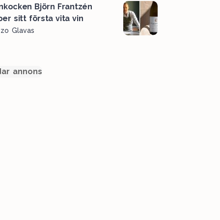
rnkocken Björn Frantzén
er sitt första vita vin
ozo Glavas
ar annons