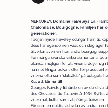
MERCUREY. Domaine Faiveleys La Frambo
Chalonnaise, Bourgogne. Familjen har odl
generationer.
I början hyrde Faiveley odlingar fram till 
dess har egendomen vuxit och idag äger Fai
tillverkar även vin från andra bourgogneappe
För många svenska vinkonsumenter är bourg
okända, möjligen för att vinerna döljer sig 
namnet klingar bekant eller för producent
vinerna ofta som ”slutsålda” på bolagets h
Kul att känna till
Georges Faiveley tillhörde en av de drivan
des Chevaliers du Tastevin år 1934. Syftet 
viner, mat, kultur samt att främja turismen.
För som en doldis, vid sidan av andra namn