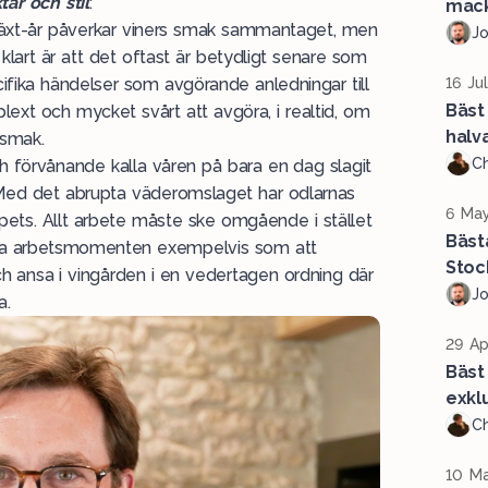
är och stil
:
mack
växt-år påverkar viners smak sammantaget, men
J
 klart är att det oftast är betydligt senare som
ecifika händelser som avgörande anledningar till
16 Ju
Bäst
plext och mycket svårt att avgöra, i realtid, om
halv
 smak.
Ch
ch förvånande kalla våren på bara en dag slagit
 Med det abrupta väderomslaget har odlarnas
6 May
 spets. Allt arbete måste ske omgående i stället
Bäst
olika arbetsmomenten exempelvis som att
Stoc
ch ansa i vingården i en vedertagen ordning där
J
a.
29 Ap
Bäst 
exklu
Ch
10 Ma