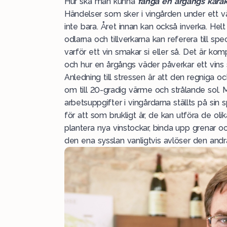
Hur ska man kunna
fånga en årgångs karakt
Händelser som sker i vingården under ett 
inte bara. Året innan kan också inverka. Helt
odlarna och tillverkarna kan referera till sp
varför ett vin smakar si eller så. Det är kom
och hur en årgångs väder påverkar ett vins
Anledning till stressen är att den regniga o
om till 20-gradig värme och strålande sol.
arbetsuppgifter i vingårdarna ställts på sin
för att som brukligt är, de kan utföra de 
plantera nya vinstockar, binda upp grenar o
den ena sysslan vanligtvis avlöser den andr