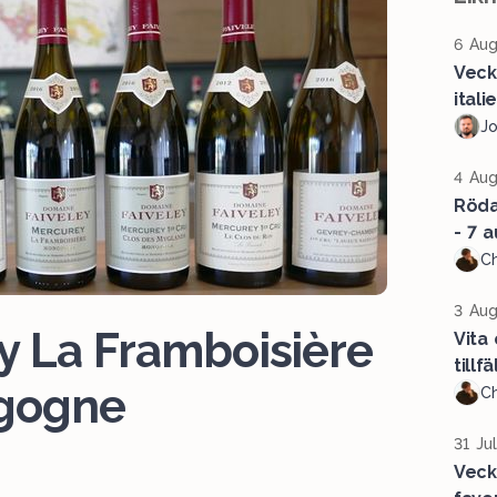
6 Aug
Veck
ital
J
4 Aug
Röda 
- 7 a
Ch
3 Aug
y La Framboisière
Vita
tillf
rgogne
Ch
31 Ju
Veck