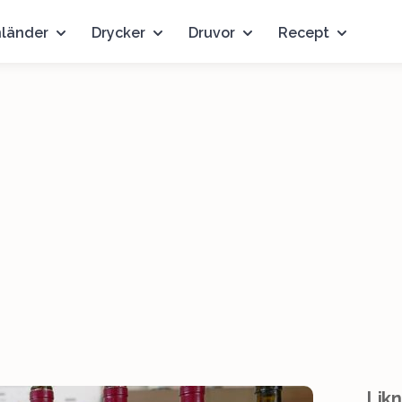
nländer
Drycker
Druvor
Recept
Likn