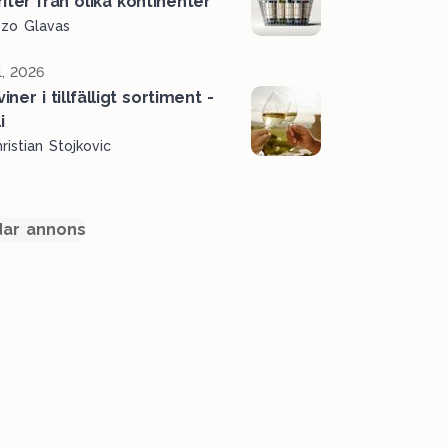
iter från olika kontinenter
ozo Glavas
l, 2026
viner i tillfälligt sortiment -
i
ristian Stojkovic
ar annons