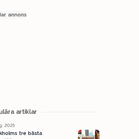
ar annons
lära artiklar
g, 2025
kholms tre bästa