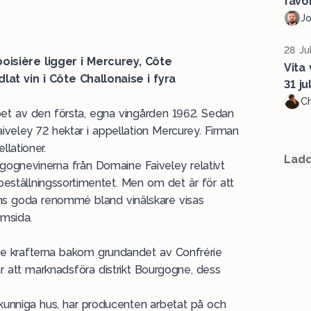
favor
J
28 Ju
isière ligger i Mercurey, Côte
Vita 
at vin i Côte Challonaise i fyra
31 jul
Ch
köpet av den första, egna vingården 1962. Sedan
veley 72 hektar i appellation Mercurey. Firman
llationer.
Ladd
ognevinerna från Domaine Faiveley relativt
i beställningssortimentet. Men om det är för att
ens goda renommé bland vinälskare visas
emsida.
de krafterna bakom grundandet av Confrérie
är att marknadsföra distrikt Bourgogne, dess
kunniga hus, har producenten arbetat på och