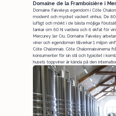
Domaine de la Framboisière i Me
Domaine Faiveleys egendom i Côte Chalonna
modernt och mycket vackert vinhus. De 800 f
luftigt och mörkt i de bästa möjliga föruts
tankar om 60 hl vardera och 6 ekfat för vini
Mercurey 1er Cru. Domaine Faiveley arbetar
viner och egendomen tillverkar 1 miljon vinf
Côte Chalonnais. Côte Chalonnaisvinerna fr
konsumenter för sin stil och typicitet i ko
husets toppviner är kända på den internati