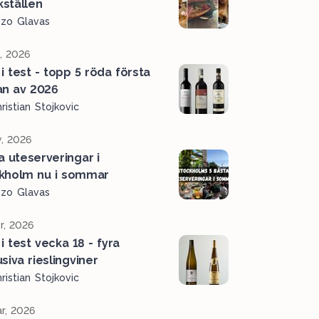
ställen
ozo Glavas
l, 2026
 i test - topp 5 röda första
an av 2026
ristian Stojkovic
, 2026
a uteserveringar i
kholm nu i sommar
ozo Glavas
r, 2026
i test vecka 18 - fyra
siva rieslingviner
ristian Stojkovic
r, 2026