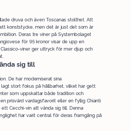
dlade druva och även Toscanas stolthet. Att
ett konststycke, men det är just det som är
ambition. Deras tre viner på Systembolaget
Sangiovese för 95 kronor visar de upp en
ti Classico-viner ger uttryck för mer djup och
åt.
ända sig till
tion. De har moderniserat sina
agt stort fokus på hållbarhet, vilket har gett
ter som uppskattar både tradition och
n prisvärd vardagsfavorit eller en fyllig Chianti
 ett Cecchi-vin att vända sig till. Denna
änglighet har varit central för deras framgång på