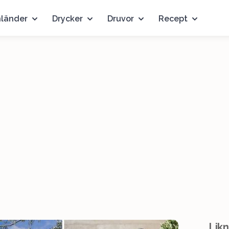
nländer
Drycker
Druvor
Recept
Likn