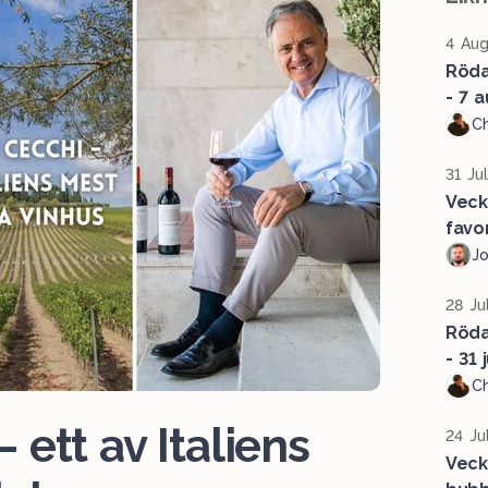
4 Aug
Röda 
- 7 a
Ch
31 Ju
Veck
favor
J
28 Ju
Röda 
- 31 j
Ch
 ett av Italiens
24 Ju
Veck