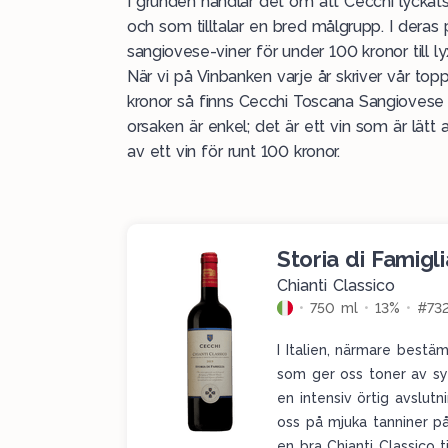
I grunden handlar det om att Cecchi lyckat
och som tilltalar en bred målgrupp. I deras po
sangiovese-viner för under 100 kronor till ly
När vi på Vinbanken varje år skriver vår top
kronor så finns Cecchi Toscana Sangiovese i
orsaken är enkel; det är ett vin som är lätt
av ett vin för runt 100 kronor.
Storia di Famigl
Chianti Classico
750 ml
13%
#73
I Italien, närmare bestäm
som ger oss toner av syr
en intensiv örtig avslutni
oss på mjuka tanniner p
en bra Chianti Classico t