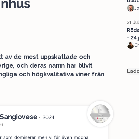
inhus
bubb
J
21 Ju
Röda 
- 24 j
Ch
ett av de mest uppskattade och
erige, och deras namn har blivit
Ladd
ngliga och högkvalitativa viner från
 Sangiovese
•
2024
96
bär som dominerar, men vi får även mogna