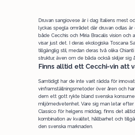
Druvan
sangiovese
är i dag Italiens mest o
lyckas spegla området där druvan odlas är 
både Cecchis och Miria Bracalis vision och 
visar just det. I deras ekologiska Toscana 
tillgänglig stil, medan deras två olika Chian
struktur, även om de båda också skiljer sig 
Finns alltid ett Cecchi-vin att v
Samtidigt har de inte varit rädda för innova
vinframställningsmetoder över åren och har l
dem ett gott rykte bland svenska konsumen
miljömedvetenhet. Vare sig man letar efter e
Classico för helgens middag, finns det alltid
kombination av kvalitet, hållbarhet och tillg
den svenska marknaden.