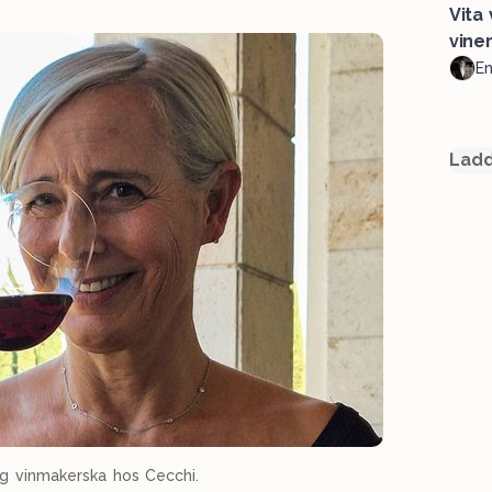
Vita
vine
Em
Ladd
rig vinmakerska hos Cecchi.