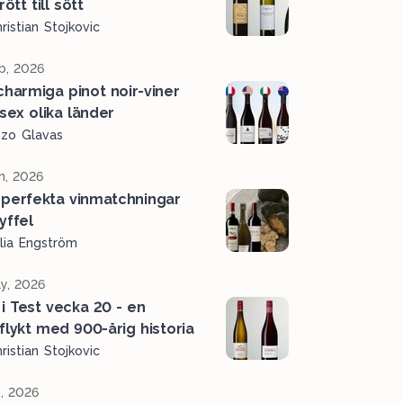
rött till sött
ristian Stojkovic
b, 2026
charmiga pinot noir-viner
 sex olika länder
ozo Glavas
n, 2026
perfekta vinmatchningar
ryffel
lia Engström
y, 2026
 i Test vecka 20 - en
tflykt med 900-årig historia
ristian Stojkovic
, 2026