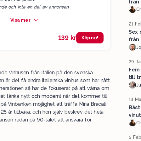
från 
de och inte en del av annonsen.
Ch
Visa mer
21 Fe
Sex 
139 kr
Köp nu!
från
J
29 Ja
Fem 
rade vinhusen från
Italien
på den svenska
till t
n är det få andra italienska vinhus som har nått
Ju
nerationen så har de fokuserat på att värna om
gat tänka nytt och modernt när det kommer till
13 Ma
i på Vinbanken möjlighet att träffa
Miria Bracali
Bäst
5 år tillbaka, och hon själv beskrev det hela
vinu
ansen redan på 90-talet att ansvara för
Ch
5 Feb