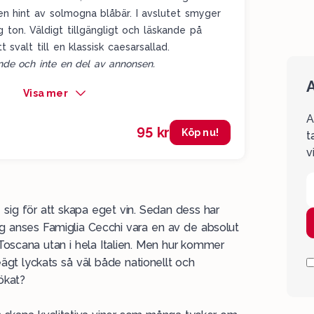
en hint av solmogna blåbär. I avslutet smyger
g ton. Väldigt tillgängligt och läskande på
 svalt till en klassisk caesarsallad.
de och inte en del av annonsen.
A
Visa mer
A
95 kr
Köp nu!
t
v
sig för att skapa eget vin. Sedan dess har
dag anses Famiglia Cecchi vara en av de absolut
 Toscana utan i hela Italien. Men hur kommer
eägt lyckats så väl både nationellt och
ökat?