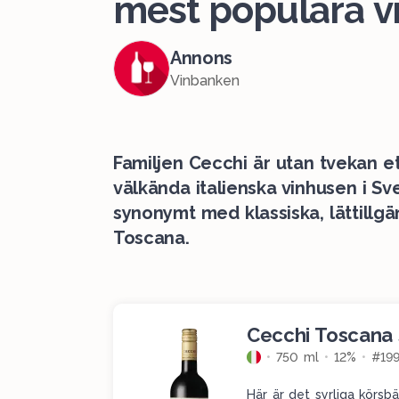
mest populära v
Annons
Vinbanken
Familjen Cecchi är utan tvekan 
välkända italienska vinhusen i Sv
synonymt med klassiska, lättillgä
Toscana.
Cecchi Toscana
750 ml
12%
#19
Här är det syrliga körs