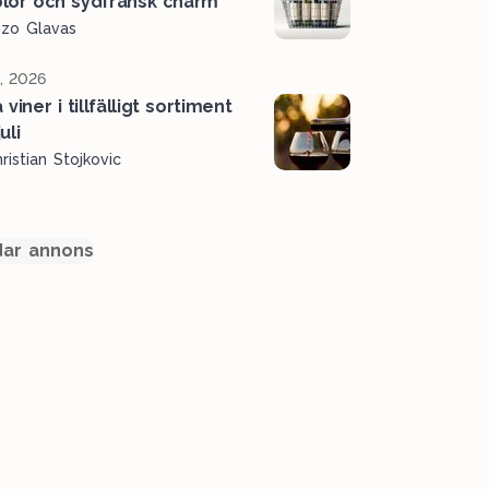
lor och sydfransk charm
ozo Glavas
l, 2026
viner i tillfälligt sortiment
uli
ristian Stojkovic
ar annons