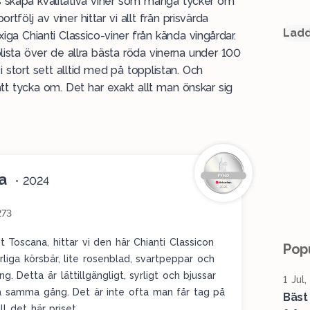
s skapa kvalitativa viner som många tycker om
rtfölj av viner hittar vi allt från prisvärda
Ladd
xiga Chianti Classico-viner från kända vingårdar.
plista över de allra bästa röda vinerna under 100
 stort sett alltid med på
topplistan
. Och
 att tycka om. Det har exakt allt man önskar sig
ia
•
2024
273
t Toscana, hittar vi den här Chianti Classicon
Popu
liga körsbär, lite rosenblad, svartpeppar och
ng. Detta är lättillgängligt, syrligt och bjussar
1 Jul
å samma gång. Det är inte ofta man får tag på
Bäst
ill det här priset.