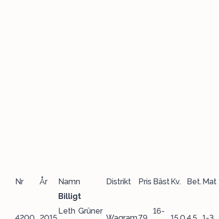
Nr
År
Namn
Distrikt
Pris
Bäst
Kv.
Bet.
Mat
Billigt
Leth Grüner
16-
4200
2015
Wagram
79
15,0
4,5
1-3