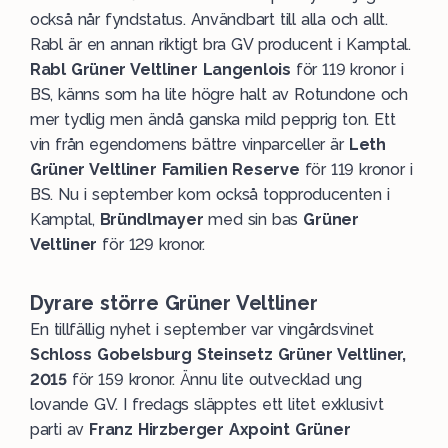
också når fyndstatus. Användbart till alla och allt.
Rabl är en annan riktigt bra GV producent i Kamptal.
Rabl Grüner Veltliner Langenlois
för 119 kronor i
BS, känns som ha lite högre halt av Rotundone och
mer tydlig men ändå ganska mild pepprig ton. Ett
vin från egendomens bättre vinparceller är
Leth
Grüner Veltliner Familien Reserve
för 119 kronor i
BS. Nu i september kom också topproducenten i
Kamptal,
Bründlmayer
med sin bas
Grüner
Veltliner
för 129 kronor.
Dyrare större Grüner Veltliner
En tillfällig nyhet i september var vingårdsvinet
Schloss Gobelsburg Steinsetz Grüner Veltliner,
2015
för 159 kronor. Ännu lite outvecklad ung
lovande GV. I fredags släpptes ett litet exklusivt
parti av
Franz Hirzberger Axpoint Grüner