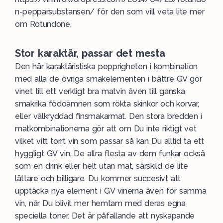
n-pepparsubstansen/ för den som vill veta lite mer
om Rotundone.
Stor karaktär, passar det mesta
Den här karaktäristiska pepprigheten i kombination
med alla de övriga smakelementen i bättre GV gör
vinet till ett verkligt bra matvin även till ganska
smakrika födoämnen som rökta skinkor och korvar,
eller välkryddad finsmakarmat. Den stora bredden i
matkombinationerna gör att om Du inte riktigt vet
vilket vitt torrt vin som passar så kan Du alltid ta ett
hyggligt GV vin. De allra flesta av dem funkar också
som en drink eller helt utan mat, särskild de lite
lättare och billigare. Du kommer succesivt att
upptäcka nya element i GV vinerna även för samma
vin, när Du blivit mer hemtam med deras egna
speciella toner. Det är påfallande att nyskapande