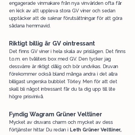
engagerade vinmakare från nya vinvärlden ofta får
en kick av att uppleva stora GV viner och sedan
upptäcker att de saknar förutsättningar för att göra
sådana hemmavid.
Riktigt billig är GV ointressant
Det finns GV viner i hela skala av prislägen. Det finns
t.o.m. en tvåliters box med GV. Den tycker jag
dessvärre är riktigt dålig och bör undvikas. Druvan
förekommer också bland många andra i det allra
billigast ungerska bubblet Törley. Men för att det
skall bli något intressant får du ta dig upp till lite
högre prisvinivå.
Fyndig Wagram Grüner Veltliner
Mycket av druvans charm och mycket av dess
förtjänster hittar Du redan i
Leth Grüner Veltliner,