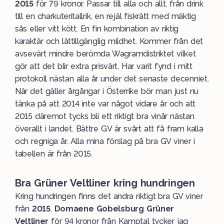
2015
för 79 kronor. Passar till alla och allt, från drink
till en charkuteritallrik, en rejäl fiskrätt med mäktig
sås eller vitt kött. En fin kombination av riktig
karaktär och lättillgänglig mildhet. Kommer från det
avsevärt mindre berömda Wagramdistriktet vilket
gör att det blir extra prisvärt. Har varit fynd i mitt
protokoll nästan alla år under det senaste decenniet.
När det gäller årgångar i Österrike bör man just nu
tänka på att 2014 inte var något vidare år och att
2015 däremot tycks bli ett riktigt bra vinår nästan
överallt i landet. Bättre GV är svårt att få fram kalla
och regniga år. Alla mina förslag på bra GV viner i
tabellen är från 2015.
Bra Grüner Veltliner kring hundringen
Kring hundringen finns det andra riktigt bra GV viner
från
2015
.
Domaene Gobelsburg Grüner
Veltliner
för 94 kronor från Kamptal tycker jag