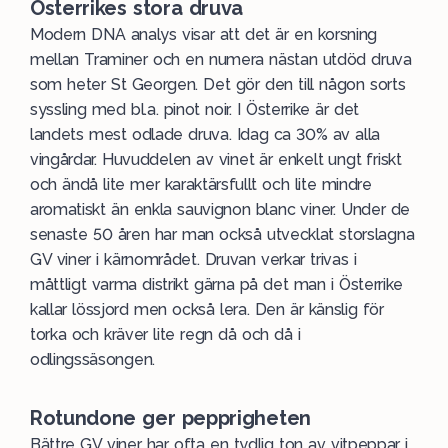
Österrikes stora druva
Modern DNA analys visar att det är en korsning
mellan Traminer och en numera nästan utdöd druva
som heter St Georgen. Det gör den till någon sorts
syssling med bl.a. pinot noir. I Österrike är det
landets mest odlade druva. Idag ca 30% av alla
vingårdar. Huvuddelen av vinet är enkelt ungt friskt
och ändå lite mer karaktärsfullt och lite mindre
aromatiskt än enkla sauvignon blanc viner. Under de
senaste 50 åren har man också utvecklat storslagna
GV viner i kärnområdet. Druvan verkar trivas i
måttligt varma distrikt gärna på det man i Österrike
kallar lössjord men också lera. Den är känslig för
torka och kräver lite regn då och då i
odlingssäsongen.
Rotundone ger pepprigheten
Bättre GV viner har ofta en tydlig ton av vitpeppar i