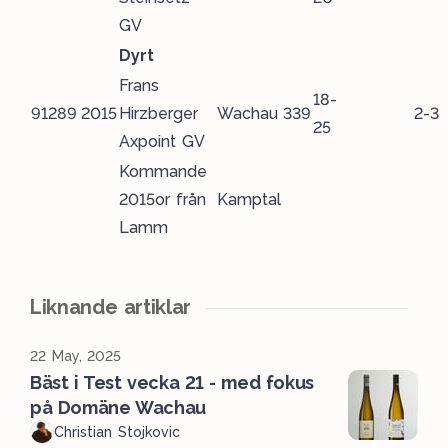
GV
Dyrt
Frans
18-
91289
2015
Hirzberger
Wachau
339
2-3
25
Axpoint GV
Kommande
2015or från
Kamptal
Lamm
Liknande artiklar
22 May, 2025
Bäst i Test vecka 21 - med fokus
på Domäne Wachau
Christian Stojkovic