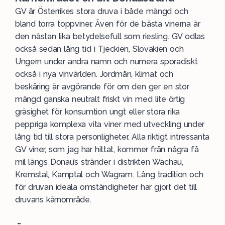
GV är Österrikes stora druva i både mängd och
bland torra toppviner. Även för de bästa vinerna är
den nästan lika betydelsefull som riesling. GV odlas
också sedan lång tid i Tjeckien, Slovakien och
Ungern under andra namn och numera sporadiskt
också i nya vinvärlden. Jordmån, klimat och
beskäring är avgörande för om den ger en stor
mängd ganska neutralt friskt vin med lite örtig
gräsighet för konsumtion ungt eller stora rika
peppriga komplexa vita viner med utveckling under
lång tid till stora personligheter. Alla riktigt intressanta
GV viner, som jag har hittat, kommer från några få
mil längs Donau’s stränder i distrikten Wachau,
Kremstal, Kamptal och Wagram. Lång tradition och
för druvan ideala omständigheter har gjort det till
druvans kärnområde.