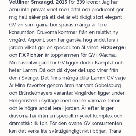
Veltliner Smaragd, 2015
för 339 kronor. Jag har
ännu inte provat vinet men årtal och producent gör
mig helt säker på att det är ett riktigt stort elegant
GV vin som gärna bör sparas många år före
konsumtion. Druvorna kommer från en relativt ny
vingård, Axpoint, som har ganska hög andel lera i
jorden vilket ger en speciell ton åt vinet.
Hirzberger
och
F.X.Pichler
är toppnamnen för GV i Wachau.
Min favoritvingård för GV ligger dock i Kamptal och
heter Lamm. Då och då dyker det upp viner från
den i Sverige. Det finns många olika Lamm GV varje
år. Mina favoriter genom åren har varit Gobelsburg
och Bründelmayers varianter. Vingården ligger under
Heiligenstein i sydläge med en lite varmare terroir
och le högre andel lera i jorden. År efter år ger
druvorna här ifrån en speciell mycket komplex och
dramatiskt rik ton. För den ovane GV konsumenten
kan det verka lite svårtillgängligt rikt i början. Träna