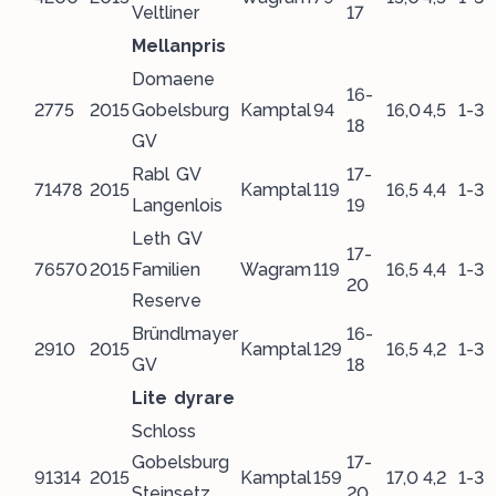
Veltliner
17
Mellanpris
Domaene
16-
2775
2015
Gobelsburg
Kamptal
94
16,0
4,5
1-3
18
GV
Rabl GV
17-
71478
2015
Kamptal
119
16,5
4,4
1-3
Langenlois
19
Leth GV
17-
76570
2015
Familien
Wagram
119
16,5
4,4
1-3
20
Reserve
Bründlmayer
16-
2910
2015
Kamptal
129
16,5
4,2
1-3
GV
18
Lite dyrare
Schloss
Gobelsburg
17-
91314
2015
Kamptal
159
17,0
4,2
1-3
Steinsetz
20