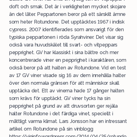
doft och smak. Det är i verkligheten mycket skojare
än det låter. Peppartonen beror på ett särskilt ämne
som heter Rotundone. Det upptäcktes 1967 i indisk
cypress. 2007 identifierades som ansvarigt för den
typiska peppartonen i röda Syrahviner. Det visar sig
också vara huvudskälet till svart- och vitpeppars
pepprighet. GV har klassiskt i sina bättre och mer
koncentrerade viner en pepprighet i karaktären, som
också beror på att halten av Rotundone. Vid en test
av 17 GV viner visade sig 16 av dem innehålla halter
över den normala gränsen för att människor skall
upptäcka det. Ett av vinerna hade 17 gånger halten
som krävs för upptäckt. GV viner tycks ha sin
pepprighet på grund av att druvsorten ger rejäla
halter Rotundone i det färdiga vinet, speciellt i
måttligt varma klimat. Lars Jonsson har en intressant
artikel om Rotundone på sin vinblogg
https://vininfo.wordpress.com/2014/04/25/rotundo