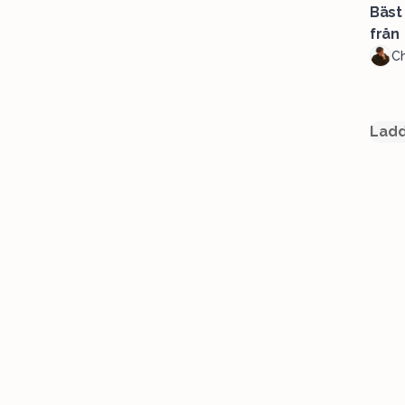
Bäst
från 
Ch
Ladd