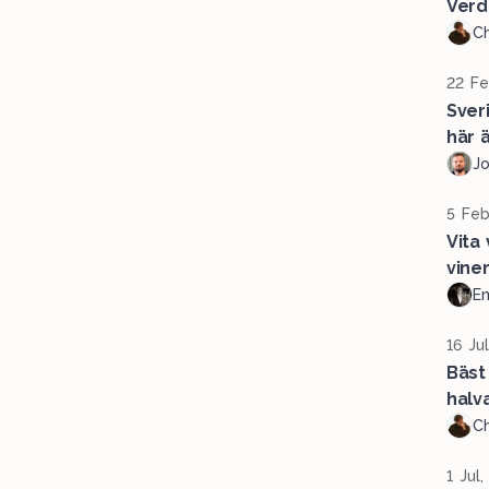
Verd
Ch
22 Fe
Sver
här ä
J
5 Feb
Vita
vine
Em
16 Ju
Bäst
halv
Ch
1 Jul