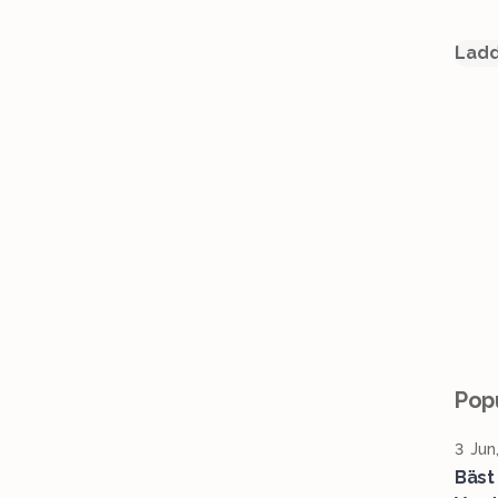
Ladd
Popu
3 Jun
Bäst