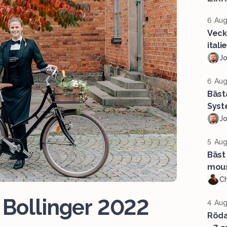
6 Aug
Veck
ital
J
6 Aug
Bäst
Syst
J
5 Aug
Bäst 
mous
Ch
y Bollinger 2022
4 Aug
Röda 