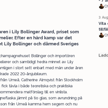
- 7 a
Ch
3 Aug
Vita
tillf
en i Lily Bollinger Award, priset som
Ch
mmelier. Efter en hård kamp var det
et Lily Bollinger och därmed Sveriges
Ladd
v champagnehuset Bollinger och importören
elierer och samtidigt hedra minnet av Lily
ligen i stort sett enbart med män under åren
firade 2022 20-årsjubileum.
 från Umeå, Catherine Almqvist från Stockholm
a fick tävla i både teoretiska och praktiska
mmendera matförslag till en vinlista.
gneflaska jämnt på tio glas, som avrundning på
dersson från Umeå kamma hem segern och nu