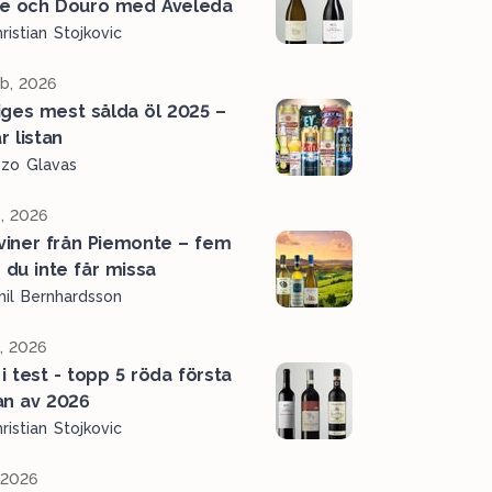
e och Douro med Aveleda
ristian Stojkovic
b, 2026
iges mest sålda öl 2025 –
r listan
ozo Glavas
, 2026
 viner från Piemonte – fem
r du inte får missa
il Bernhardsson
l, 2026
 i test - topp 5 röda första
an av 2026
ristian Stojkovic
, 2026