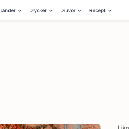
nländer
Drycker
Druvor
Recept
Likn