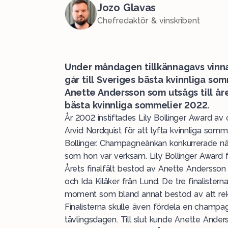
Jozo Glavas
Chefredaktör & vinskribent
Under måndagen tillkännagavs vinnar
går till Sveriges bästa kvinnliga so
Anette Andersson som utsågs till år
bästa kvinnliga sommelier 2022.
År 2002 instiftades Lily Bollinger Award a
Arvid Nordquist för att lyfta kvinnliga somm
Bollinger
. Champagneänkan konkurrerade näm
som hon var verksam. Lily Bollinger Award 
Årets finalfält bestod av Anette Andersson
och Ida Kilåker från Lund. De tre finalistern
moment som bland annat bestod av att reko
Finalisterna skulle även fördela en champa
tävlingsdagen. Till slut kunde Anette An