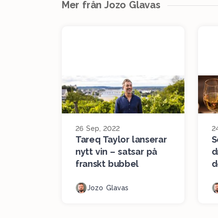
Mer från Jozo Glavas
26 Sep, 2022
2
Tareq Taylor lanserar
S
nytt vin – satsar på
d
franskt bubbel
d
Jozo Glavas