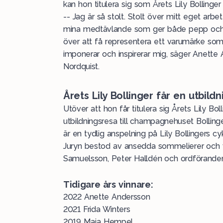
kan hon titulera sig som Årets Lily Bollinger
-- Jag är så stolt. Stolt över mitt eget arb
mina medtävlande som ger både pepp och konk
över att få representera ett varumärke som 
imponerar och inspirerar mig, säger Anette 
Nordquist.
Årets Lily Bollinger får en utbild
Utöver att hon får titulera sig Årets Lily B
utbildningsresa till champagnehuset Bollinge
är en tydlig anspelning på Lily Bollingers c
Juryn bestod av ansedda sommelierer och v
Samuelsson, Peter Halldén och ordföranden
Tidigare års vinnare:
2022 Anette Andersson
2021 Frida Winters
2019 Maja Hempel