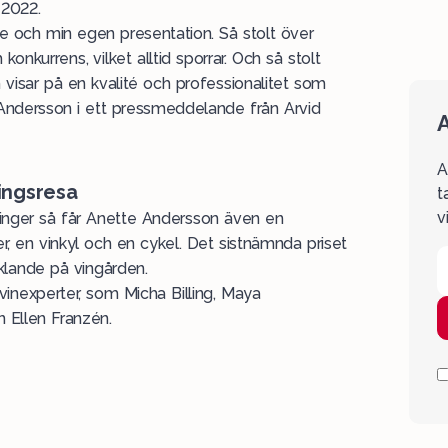
 2022.
ete och min egen presentation. Så stolt över
urrens, vilket alltid sporrar. Och så stolt
visar på en kvalité och professionalitet som
Andersson i ett
pressmeddelande
från Arvid
A
A
ningsresa
t
v
ollinger så får Anette Andersson även en
r, en vinkyl och en cykel. Det sistnämnda priset
yklande på vingården.
inexperter, som Micha Billing, Maya
 Ellen Franzén.