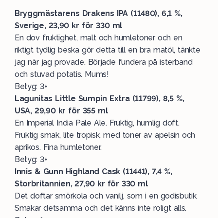
Bryggmästarens Drakens IPA (11480), 6,1 %,
Sverige, 23,90 kr för 330 ml
En dov fruktighet, malt och humletoner och en
riktigt tydlig beska gör detta till en bra matöl, tänkte
jag när jag provade. Började fundera på isterband
och stuvad potatis. Mums!
Betyg: 3+
Lagunitas Little Sumpin Extra (11799), 8,5 %,
USA, 29,90 kr för 355 ml
En Imperial India Pale Ale. Fruktig, humlig doft.
Fruktig smak, lite tropisk, med toner av apelsin och
aprikos. Fina humletoner.
Betyg: 3+
Innis & Gunn Highland Cask (11441), 7,4 %,
Storbritannien, 27,90 kr för 330 ml
Det doftar smörkola och vanilj, som i en godisbutik.
Smakar detsamma och det känns inte roligt alls.