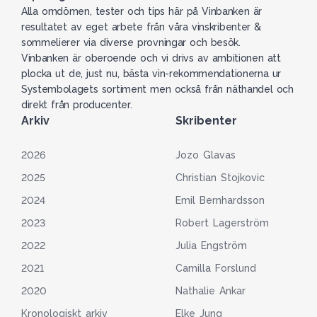
Alla omdömen, tester och tips här på Vinbanken är
resultatet av eget arbete från våra vinskribenter &
sommelierer via diverse provningar och besök.
Vinbanken är oberoende och vi drivs av ambitionen att
plocka ut de, just nu, bästa vin-rekommendationerna ur
Systembolagets sortiment men också från näthandel och
direkt från producenter.
Arkiv
Skribenter
2026
Jozo Glavas
2025
Christian Stojkovic
2024
Emil Bernhardsson
2023
Robert Lagerström
2022
Julia Engström
2021
Camilla Forslund
2020
Nathalie Ankar
Kronologiskt arkiv
Elke Jung