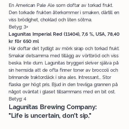
En American Pale Ale som doftar av torkad frukt.
Den torkade frukten återkommer i smaken, därtill en
viss brödighet, choklad och liten sötma.
Betyg: 3+
Lagunitas Imperial Red (11404), 7,6 %, USA, 78,40
kr för 650 ml
Här doftar det tydligt av mörk sirap och torkad frukt.
Smakar detsamma med tillägg av vörtbröd och viss
beska. Inte dum. Lagunitas bryggeri skriver själva på
sin hemsida att de ofta finner toner av broccoli och
brinnande traktordäck i sina ales. Intressant... Stor
flaska ger högt pris. Bjud in den trevliga grannen på
något oväntat i glaset tillsammans med en bit ost.
Betyg: 4
Lagunitas Brewing Company:
"Life is uncertain, don't sip."