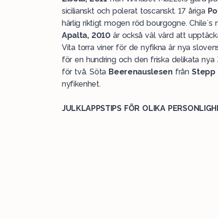
sicilianskt och polerat toscanskt. 17 åriga
Po
härlig riktigt mogen röd bourgogne. Chile´
Apalta, 2010
är också väl värd att upptäck
Vita torra viner för de nyfikna är nya slov
för en hundring och den friska delikata ny
för två. Söta
Beerenauslesen
från
Stepp
nyfikenhet.
JULKLAPPSTIPS FÖR OLIKA PERSONLIGH