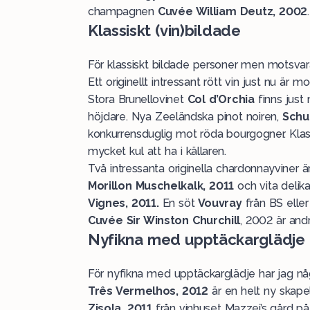
champagnen
Cuvée William Deutz, 2002
.
Klassiskt (vin)bildade
För klassiskt bildade personer men motsvara
Ett originellt intressant rött vin just nu ä
Stora Brunellovinet
Col d’Orchia
finns just
höjdare. Nya Zeeländska pinot noiren,
Schu
konkurrensduglig mot röda bourgogner. Kla
mycket kul att ha i källaren.
Två intressanta originella chardonnayviner ä
Morillon Muschelkalk, 2011
och vita deli
Vignes, 2011.
En söt
Vouvray
från BS elle
Cuvée Sir Winston Churchill
, 2002 är andr
Nyfikna med upptäckarglädje
För nyfikna med upptäckarglädje har jag någ
Três Vermelhos, 2012
är en helt ny skapel
Zisola, 2011
från vinhuset Mazzei’s gård på S