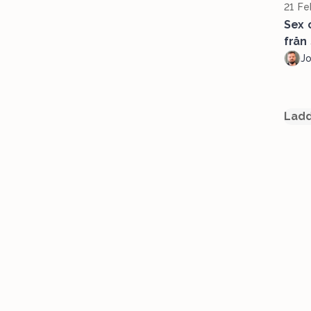
21 Fe
Sex 
från
J
Ladd