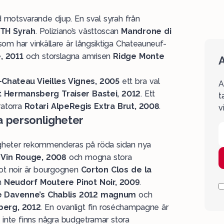
d motsvarande djup. En sval syrah från
TH Syrah
. Poliziano’s västtoscan
Mandrone di
 som har vinkällare är långsiktiga Chateauneuf-
, 2011
och storslagna amrisen
Ridge Monte
A
-Chateau Vieilles Vignes, 2005
ett bra val
A
 Hermansberg Traiser Bastei, 2012
. Ett
t
ratorra
Rotari AlpeRegis Extra Brut, 2008
.
v
 personligheter
igheter rekommenderas på röda sidan nya
 Vin Rouge, 2008
och mogna stora
not noir är bourgognen
Corton Clos de la
n
Neudorf Moutere Pinot Noir, 2009
.
de Davenne’s Chablis 2012 magnum
och
berg, 2012
. En ovanligt fin roséchampagne är
 inte finns några budgetramar stora