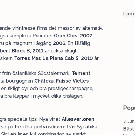
Ladd
nde vinintresse finns det massor av alternativ.
r mogna komplexa Prioraten
Gran Clos, 2007
.
 nu på magnum i årgång
2006
. En tillfällig
bert Block B, 2011
är också riktigt
ssikern
Torres Mas La Plana Cab S, 2010
är
r från österrikiska Südsteiermark,
Tement
kata bourgognen
Château Fuissé Vielles
r en riktigt dyr och bra prestigechampagne
,
a bra klappar i mycket olika prislägen.
Popu
ra speciella tips. Nya vinet
Allesverloren
3 Jun
se på tre olika portvinsdruvor från Sydafrika.
Bäst
icilien är en kul kombination av rustikt