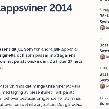
lappsviner 2014
6 Aug
Bäst
Syst
J
9 Jul
Bäst
esent till jul. Som för andra julklappar är
Syst
originella och som passar mottagarens
J
 kommit på att önska den. Du hittar 37 heta
r.
1 Jul
Bäst
Syst
 för vin finns det många unika viner att välja
J
t med lagring av presentvinet. Tänk på att
29 Ju
 BS, behöver beställas omgående för att finnas
Somm
väl, även om det inte är julafton. Det går också