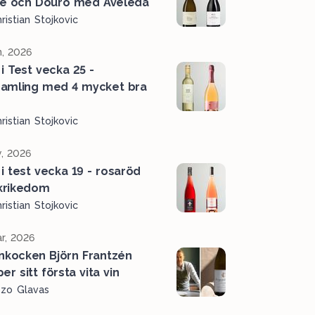
e och Douro med Aveleda
ristian Stojkovic
n, 2026
 i Test vecka 25 -
amling med 4 mycket bra
r
ristian Stojkovic
, 2026
 i test vecka 19 - rosaröd
krikedom
ristian Stojkovic
r, 2026
rnkocken Björn Frantzén
er sitt första vita vin
ozo Glavas