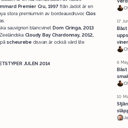
Verd
mmard Premier Cru, 1997
från Jadot är en
Ch
s nya stora premiumvin av bordeauxdruvor,
Clos
as.
17 Ju
enska sauvignon blancvinet
Dom Ciringa, 2013
Bäst
a Zeeländska
Cloudy Bay Chardonnay, 2012,
upps
på
scheurebe
druvan är också värd lite
vine
Ch
6 May
ETSTYPER JULEN 2014
Bäst
sma
Ch
10 Ma
Stjä
släpp
J