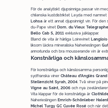
För de analytiskt djupsinniga passar vin me
chilenska kustdistriktet Leyda med namnet
Lohsa
är ett annat djupsinnigt vin. För den
du-Pape vinet
Dom. du Vieux Telegraphe
Bello Cab S, 2011
exklusiva julklappar.
Bland de vita är härliga Loirevinet
Langlois
liksom läckra mineraliska Naherieslingen
Gut
annorlunda och bra mousserande vin är ext
Konstnärliga och känslosamma
För konstnärliga och känslosamma personl
sydfranska viner
Château d'Anglès Grand
Stellenzicht Syrah, 2004
. Två viner på pi
Vigne au Saint, 2006
och nya zeeländare
Vita klappar för de konstnärliga är
Clothil
Naherieslingen
Emrich-Schönleber Halen
Michel Turgy GC Cuvée Rosé
och när det