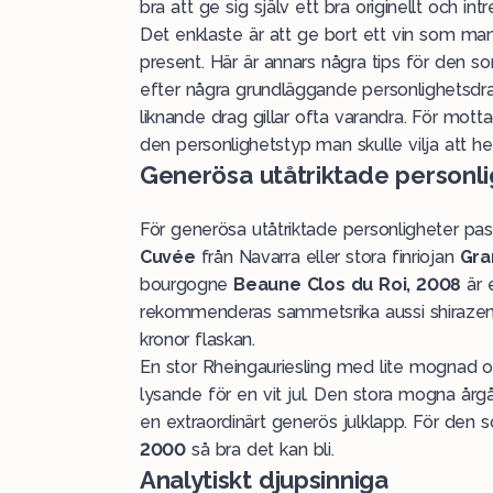
bra att ge sig själv ett bra originellt och intr
Det enklaste är att ge bort ett vin som man sj
present. Här är annars några tips för den so
efter några grundläggande personlighetsdr
liknande drag gillar ofta varandra. För mot
den personlighetstyp man skulle vilja att he
Generösa utåtriktade personl
För generösa utåtriktade personligheter pass
Cuvée
från Navarra eller stora finriojan
Gra
bourgogne
Beaune Clos du Roi, 2008
är 
rekommenderas sammetsrika aussi shiraz
kronor flaskan.
En stor Rheingauriesling med lite mognad
lysande för en vit jul. Den stora mogna 
en extraordinärt generös julklapp. För den
2000
så bra det kan bli.
Analytiskt djupsinniga