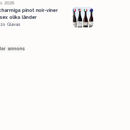
b, 2026
charmiga pinot noir-viner
 sex olika länder
ozo Glavas
ar annons