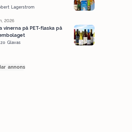
obert Lagerstrom
n, 2026
a vinerna på PET-flaska på
embolaget
ozo Glavas
ar annons