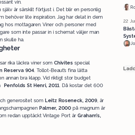
essant vin.
R
älv är särskilt förtjust i. Det blir en personlig
m behöver lite inspiration. Jag har delat in dem
22 Ju
ag hos mottagaren. Viner och personer med
Bäst
tagare som inte passar in i schemat väljer man
Syst
n skulle ha.
J
igheter
ar rika läckra viner som
Chivites
special
Ladd
n Reserva 904
. Tollot-Beaut’s fina lätta
en annan bra klapp. Vid riktigt stor budget
en
Penfolds St Henri, 2011
. Då kostar det 600
 och generositet som
Leitz Roseneck, 2009
, är
årgångschampagnen
Palmer, 2000
på magnum är
 som redan upptäckt Vintage Port är
Graham’s,