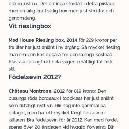
boxen just nu. Det blir inga stordåd i detta prisläge
men en ärlig bra fruktig box med just struktur och
genomklang.
Vit rieslingbox
Mad House Riesling box, 2014
för 229 kronor per
tre liter har just anlänt i ny årgång. Så mycket riesling
man rimligen kan begära för denna ringa kostnad.
Klassisk rieslingfrukt hela vägen i måttligt tät frisk
stil.
Födelsevin 2012?
Château Montrose, 2012
för 819 kronor. Den
busunga röda bordeaux i toppklass har just anlänt
som tillfälligt nytt vin. Blir nog inte gammal på
bolaget, men har ett mycket långt tidsspann i
källaren. Bra födelsevin för år 2012. Kan med fördel
sparas över 20 årsdagen vid hygglig förvaring. Blir