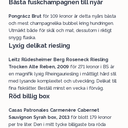
Bästa fuskchampagnen till nyår
Pongrácz Brut
för 109 kronor är detta nyårs bästa
och mest champagnelika bubbel kring hundringen.
Utmärkt både för skål och mat, dessutom i riktigt
snygg flaska.
Lyxig delikat riesling
Leitz Rüdesheimer Berg Roseneck Riesling
Trocken Alte Reben, 2009
för 271 kronor i BS är
en magnifik lyxig Rheingauriesling i måttligt hård stil
med lysande komplexitet och utveckling. Delikat till
fina fiskrätter. Beställ minst en vecka i förväg.
Röd billig box
Casas Patronales Carmenère Cabernet
Sauvignon Syrah box, 2013
för blott 179 kronor
per tre liter. Den i mitt tycke billigaste bra röda