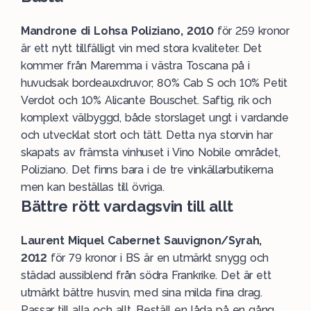
Mandrone di Lohsa Poliziano, 2010
för 259 kronor
är ett nytt tillfälligt vin med stora kvaliteter. Det
kommer från Maremma i västra Toscana på i
huvudsak bordeauxdruvor; 80% Cab S och 10% Petit
Verdot och 10% Alicante Bouschet. Saftig, rik och
komplext välbyggd, både storslaget ungt i vardande
och utvecklat stort och tätt. Detta nya storvin har
skapats av främsta vinhuset i Vino Nobile området,
Poliziano. Det finns bara i de tre vinkällarbutikerna
men kan beställas till övriga.
Bättre rött vardagsvin till allt
Laurent Miquel Cabernet Sauvignon/Syrah,
2012
för 79 kronor i BS är en utmärkt snygg och
städad aussiblend från södra Frankrike. Det är ett
utmärkt bättre husvin, med sina milda fina drag.
Passar till alla och allt. Beställ en låda på en gång.