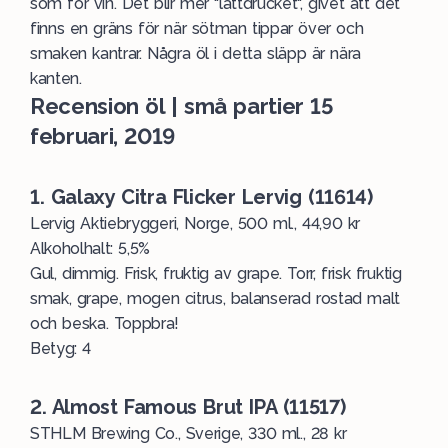
som för vin. Det blir mer "lättdrucket", givet att det
finns en gräns för när sötman tippar över och
smaken kantrar. Några öl i detta släpp är nära
kanten.
Recension öl | små partier 15
februari, 2019
1. Galaxy Citra Flicker Lervig (11614)
Lervig Aktiebryggeri, Norge, 500 ml., 44,90 kr
Alkoholhalt: 5,5%
Gul, dimmig. Frisk, fruktig av grape. Torr, frisk fruktig
smak, grape, mogen citrus, balanserad rostad malt
och beska. Toppbra!
Betyg: 4
2. Almost Famous Brut IPA (11517)
STHLM Brewing Co., Sverige, 330 ml., 28 kr