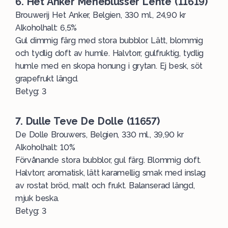
6. Het Anker Meneblusser Lente (11619)
Brouwerij Het Anker, Belgien, 330 ml., 24,90 kr
Alkoholhalt: 6,5%
Gul dimmig färg med stora bubblor. Lätt, blommig
och tydlig doft av humle. Halvtorr, gulfruktig, tydlig
humle med en skopa honung i grytan. Ej besk, söt
grapefrukt längd.
Betyg: 3
7. Dulle Teve De Dolle (11657)
De Dolle Brouwers, Belgien, 330 ml., 39,90 kr
Alkoholhalt: 10%
Förvånande stora bubblor, gul färg. Blommig doft.
Halvtorr, aromatisk, lätt karamellig smak med inslag
av rostat bröd, malt och frukt. Balanserad längd,
mjuk beska.
Betyg: 3