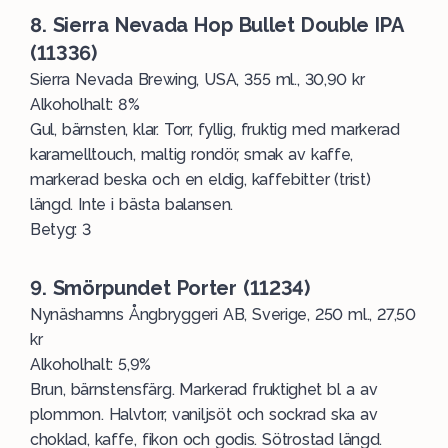
8. Sierra Nevada Hop Bullet Double IPA
(11336)
Sierra Nevada Brewing, USA, 355 ml., 30,90 kr
Alkoholhalt: 8%
Gul, bärnsten, klar. Torr, fyllig, fruktig med markerad
karamelltouch, maltig rondör, smak av kaffe,
markerad beska och en eldig, kaffebitter (trist)
längd. Inte i bästa balansen.
Betyg: 3
9. Smörpundet Porter (11234)
Nynäshamns Ångbryggeri AB, Sverige, 250 ml., 27,50
kr
Alkoholhalt: 5,9%
Brun, bärnstensfärg. Markerad fruktighet bl a av
plommon. Halvtorr, vaniljsöt och sockrad ska av
choklad, kaffe, fikon och godis. Sötrostad längd.