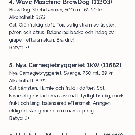
4. Wave Maschine BrewDog (11303)
BrewDog, Storbritannien, 500 ml., 69,90 kr
Alkoholhalt: 5,5%
Gul. Grönfruktig doft. Torr, syrlig stram av äpplen,
päron och citrus. Balanerad beska och inslag av
grape i eftersmaken. Bra driv!
Betyg: 3+
5. Nya Carnegiebryggeriet 1kW (11682)
Nya Carnegiebryggeriet, Sverige, 750 ml., 89 kr
Alkoholhalt: 8,2%
Gul bärnsten. Humle och frukt i doften. Söt
karamellig rostad smak av malt, tydligt brödig, mörk
frukt och lång, balanserad eftersmak. Aningen
eldighet slår igenom, om man är petig.
Betyg: 3+