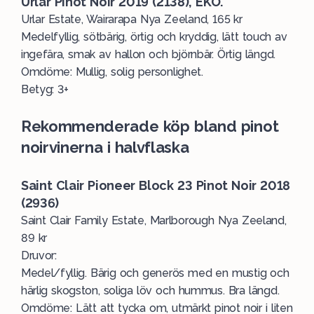
Urlar Pinot Noir 2019 (2138), EKO.
Urlar Estate, Wairarapa Nya Zeeland, 165 kr
Medelfyllig, sötbärig, örtig och kryddig, lätt touch av
ingefära, smak av hallon och björnbär. Örtig längd.
Omdöme: Mullig, solig personlighet.
Betyg: 3+
Rekommenderade köp bland pinot
noirvinerna i halvflaska
Saint Clair Pioneer Block 23 Pinot Noir 2018
(2936)
Saint Clair Family Estate, Marlborough Nya Zeeland,
89 kr
Druvor:
Medel/fyllig. Bärig och generös med en mustig och
härlig skogston, soliga löv och hummus. Bra längd.
Omdöme: Lätt att tycka om, utmärkt pinot noir i liten