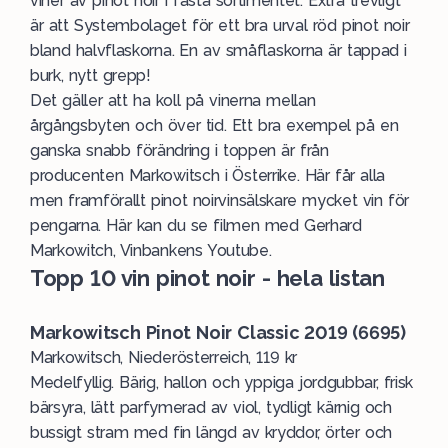
viner av
pinot noir
i fasta sortimentet. Extra trevligt
är att Systembolaget för ett bra urval röd pinot noir
bland halvflaskorna. En av småflaskorna är tappad i
burk, nytt grepp!
Det gäller att ha koll på vinerna mellan
årgångsbyten och över tid. Ett bra exempel på en
ganska snabb förändring i toppen är från
producenten Markowitsch i Österrike. Här får alla
men framförallt pinot noirvinsälskare mycket vin för
pengarna. Här kan du se
filmen med Gerhard
Markowitch, Vinbankens Youtube
.
Topp 10 vin pinot noir - hela listan
Markowitsch Pinot Noir Classic 2019 (6695)
Markowitsch, Niederösterreich, 119 kr
Medelfyllig. Bärig, hallon och yppiga jordgubbar, frisk
bärsyra, lätt parfymerad av viol, tydligt kärnig och
bussigt stram med fin längd av kryddor, örter och