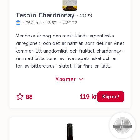
Tesoro Chardonnay
•
2023
750 ml
13.5%
#2002
Mendoza är nog den mest kända argentinska
vinregionen, och det är härifrån som det här vinet
kommer. Ett ungdomligt och fruktigt chardonnay-
vin med lätta toner av rivet apelsinskal och en
ton av bittercitrus i slutet. Här finns en lätt
fatkaraktär med tydliga toner av gul frukt där
Visa mer
framförallt de färska apelsinerna smyger sig
fram. Det är fruktigt, fräscht, lätt fatat och
119 kr
88
charmigt.
Köp nu!