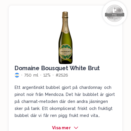
Domaine Bousquet White Brut
750 ml
12%
#2526
Ett argentinskt bubbel gjort på chardonnay och
pinot noir från Mendoza. Det här bubblet är gjort
på charmat-metoden där den andra jäsningen
sker på tank. Ett okomplicerat friskt och fruktigt
bubbel där vi får ren pigg frukt med vita
blommor, kex, gröna äpplen, päron och en rejäl
Visa mer
skvätt lime.