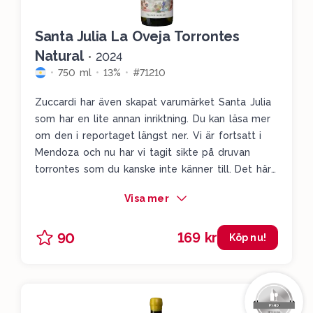
Santa Julia La Oveja Torrontes
Natural
•
2024
750 ml
13%
#71210
Zuccardi har även skapat varumärket Santa Julia
som har en lite annan inriktning. Du kan läsa mer
om den i reportaget längst ner. Vi är fortsatt i
Mendoza och nu har vi tagit sikte på druvan
torrontes som du kanske inte känner till. Det här
ger alltid en otroligt intensiv aromatik med
Visa mer
apelsinblommor, färska apelsiner, mandariner,
fläder, färska gröna äpplen, citron och sälta. Ett
169 kr
90
piggt och blommigt vin som visar upp en
Köp nu!
supertrevlig sida av druvan torrontes.