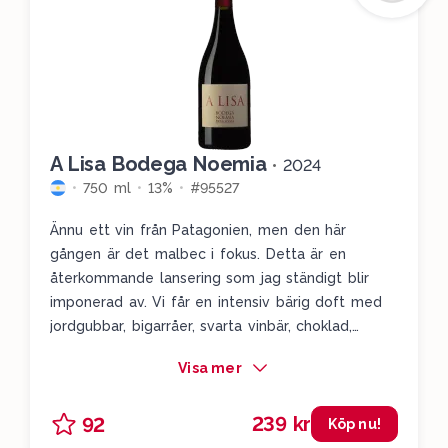
A Lisa Bodega Noemia
•
2024
750 ml
13%
#95527
Ännu ett vin från Patagonien, men den här
gången är det malbec i fokus. Detta är en
återkommande lansering som jag ständigt blir
imponerad av. Vi får en intensiv bärig doft med
jordgubbar, bigarråer, svarta vinbär, choklad,
lavendel och vanilj. Det är unga tuggiga tanniner,
Visa mer
medelhög syra, bra koncentration och rejält med
fruktiga toner. Det finns en sommarbärig charm i
239 kr
92
det här vinet som lockar mig, och allt avslutas
Köp nu!
med en lätt dos av mörk choklad. Mullrigt,