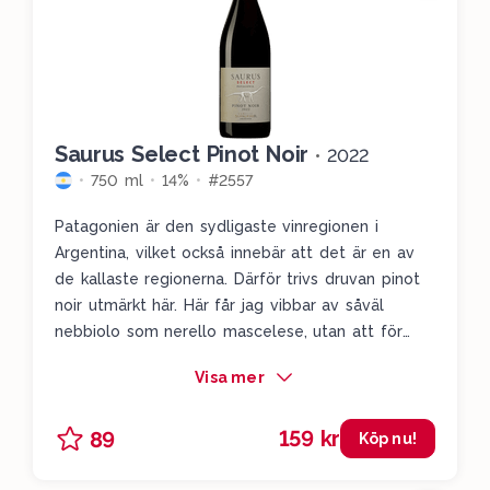
Saurus Select Pinot Noir
•
2022
750 ml
14%
#2557
Patagonien är den sydligaste vinregionen i
Argentina, vilket också innebär att det är en av
de kallaste regionerna. Därför trivs druvan pinot
noir utmärkt här. Här får jag vibbar av såväl
nebbiolo som nerello mascelese, utan att för
den delen gå ifrån det pinot noir-typiska i vinet.
Visa mer
Tydlig fatkaraktär i nosen med varma kryddor,
mogna jordgubbar, vanilj, svartpeppar, rosenblad
159 kr
89
och blodapelsin. Massvis av röda bär, fin
Köp nu!
avslutning och en trevlig om än väldigt lätt
tanninstruktur.