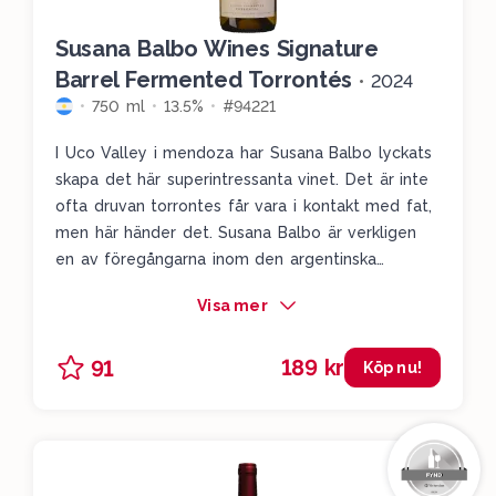
Susana Balbo Wines Signature
Barrel Fermented Torrontés
•
2024
750 ml
13.5%
#94221
I Uco Valley i mendoza har Susana Balbo lyckats
skapa det här superintressanta vinet. Det är inte
ofta druvan torrontes får vara i kontakt med fat,
men här händer det. Susana Balbo är verkligen
en av föregångarna inom den argentinska
vinnäringen. Här får vi ett aromatiskt och
Visa mer
blommigt vin med fläder, vit persika, aprikos, lime,
krusbär och clementiner. Faten är väldigt diskreta
189 kr
91
men de finns där i bakgrunden. Medelfylligt med
Köp nu!
en frisk blommig ton som alltså ackompanjeras
av välbalanserade fat.