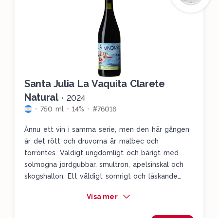
Santa Julia La Vaquita Clarete
Natural
•
2024
750 ml
14%
#76016
Ännu ett vin i samma serie, men den här gången
är det rött och druvorna är malbec och
torrontes. Väldigt ungdomligt och bärigt med
solmogna jordgubbar, smultron, apelsinskal och
skogshallon. Ett väldigt somrigt och läskande
bärigt vin med en färsk örtighet i slutet. Väldigt
Visa mer
lugna tanniner.