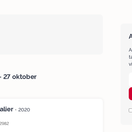
A
A
t
v
t - 27 oktober
alier
•
2020
2982