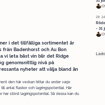
31 jul
Ch
28 Ju
Röda 
- 31 j
Ch
ner i det tillfälliga sortimentet är
urs från Badenhorst och Au Bon
Ladd
 vi leta bäst vin blir det Ridge
g genomsnittlig nivå på
tressanta nyheter att välja bland än
ent den här veckan hittar du under varje
 till antal flaskor och lagringspotential. Här
r har störst lagringspotential. Så dessa kan du