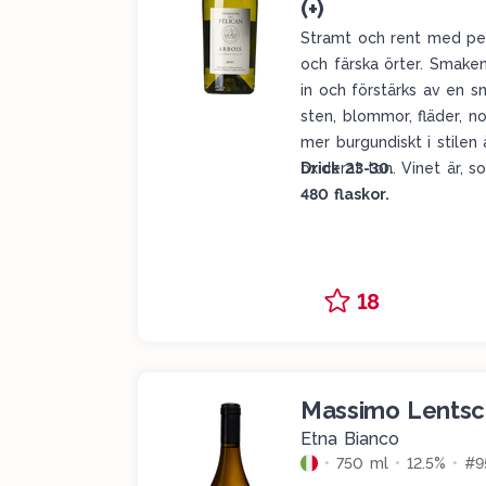
(+)
Stramt och rent med per
och färska örter. Smake
in och förstärks av en sn
sten, blommor, fläder, n
mer burgundiskt i stilen 
oxiderat ton. Vinet är, 
Drick 23-30.
480 flaskor.
18
Massimo Lentsc
Etna Bianco
750 ml
12.5%
#9