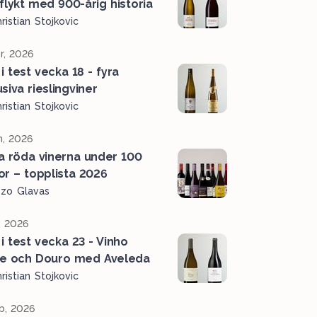
tflykt med 900-årig historia
ristian Stojkovic
r, 2026
i test vecka 18 - fyra
siva rieslingviner
ristian Stojkovic
n, 2026
a röda vinerna under 100
or – topplista 2026
ozo Glavas
, 2026
 i test vecka 23 - Vinho
e och Douro med Aveleda
ristian Stojkovic
b, 2026