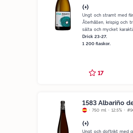
(+)
Ungt och stramt med flint
Återhållen, krispig och 
sälta och mycket karakt
Drick 23-27.
1 200 flaskor.
17
1583 Albariño d
750 ml
12.5%
#9
(+)
Ungt och doftrikt med gu