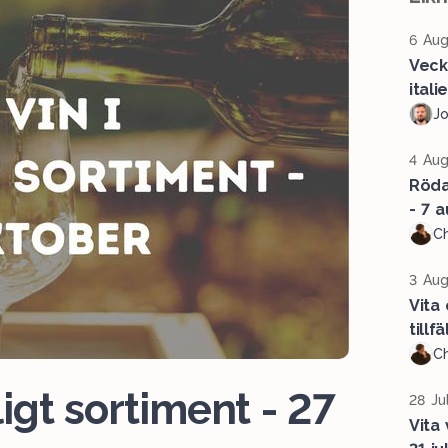
6 Aug
Veck
ital
J
4 Aug
Röda 
- 7 a
Ch
3 Aug
Vita
tillf
Ch
lligt sortiment - 27
28 Ju
Vita 