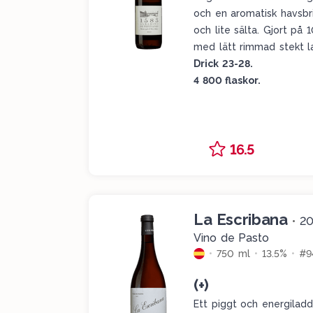
och en aromatisk havsbr
och lite sälta. Gjort på 
med lätt rimmad stekt l
Drick 23-28.
4 800 flaskor.
16.5
La Escribana
•
20
Vino de Pasto
750 ml
13.5%
#9
(+)
Ett piggt och energiladd