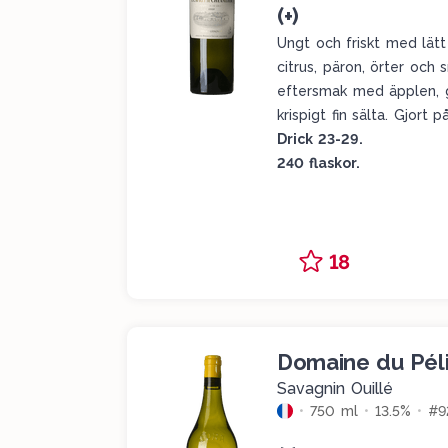
(+)
Ungt och friskt med lätt
citrus, päron, örter och 
eftersmak med äpplen, g
krispigt fin sälta. Gjor
Drick 23-29.
240 flaskor.
18
Domaine du Pél
Savagnin Ouillé
750 ml
13.5%
#9