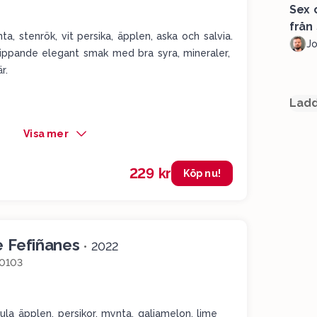
Sex 
från
a, stenrök, vit persika, äpplen, aska och salvia.
J
trippande elegant smak med bra syra, mineraler,
är.
Ladd
Visa mer
229 kr
Köp nu!
e Fefiñanes
•
2022
0103
la äpplen, persikor, mynta, galiamelon, lime