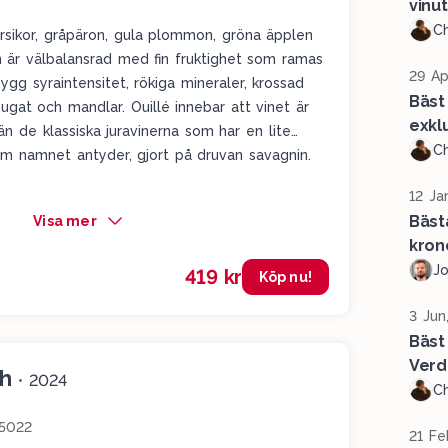
vinu
Ch
sikor, gråpäron, gula plommon, gröna äpplen
n är välbalansrad med fin fruktighet som ramas
29 Ap
ygg syraintensitet, rökiga mineraler, krossad
Bäst 
ougat och mandlar. Ouillé innebar att vinet är
exklu
än de klassiska juravinerna som har en lite
Ch
som namnet antyder, gjort på druvan savagnin.
12 Ja
Bäst
Visa mer
kron
J
419 kr
Köp nu!
3 Jun
Bäst
Verd
h
•
2024
Ch
5022
21 Fe