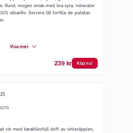
is. Rund, mogen smak med bra syra, mineraler
100% albariño. Servera till tortilla de patatas
ax.
Visa mer
239 kr
Köp nu!
21
4279
at vin med karaktärsfull doft av vinteräpplen,