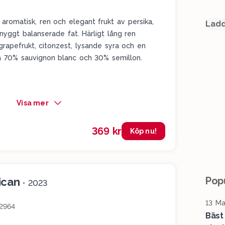
 aromatisk, ren och elegant frukt av persika,
Ladd
snyggt balanserade fat. Härligt lång ren
rapefrukt, citonzest, lysande syra och en
t på 70% sauvignon blanc och 30% semillon.
Visa mer
369 kr
Köp nu!
Popu
ican
•
2023
13 Ma
2964
Bäst