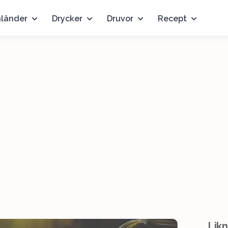
nländer
Drycker
Druvor
Recept
Likn