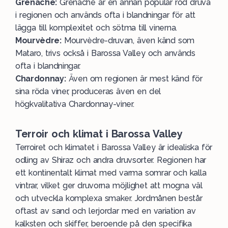
Grenache:
Grenache
är en annan populär röd druva
i regionen och används ofta i blandningar för att
lägga till komplexitet och sötma till vinerna.
Mourvèdre:
Mourvèdre
-druvan, även känd som
Mataro, trivs också i Barossa Valley och används
ofta i blandningar.
Chardonnay:
Även om regionen är mest känd för
sina röda viner, produceras även en del
högkvalitativa
Chardonnay
-viner.
Terroir och klimat i Barossa Valley
Terroiret och klimatet i Barossa Valley är idealiska för
odling av Shiraz och andra druvsorter. Regionen har
ett kontinentalt klimat med varma somrar och kalla
vintrar, vilket ger druvorna möjlighet att mogna väl
och utveckla komplexa smaker. Jordmånen består
oftast av sand och lerjordar med en variation av
kalksten och skiffer, beroende på den specifika