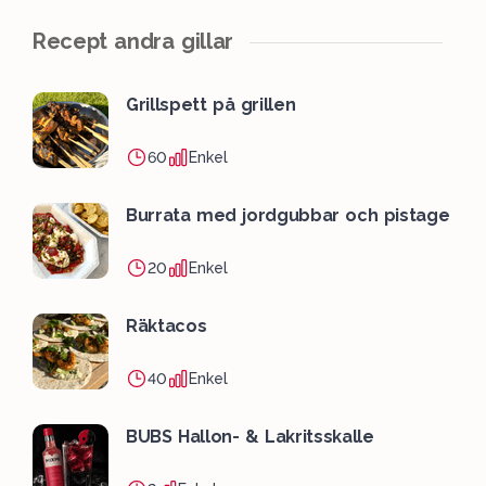
Recept andra gillar
Grillspett på grillen
60
Enkel
Burrata med jordgubbar och pistage
20
Enkel
Räktacos
40
Enkel
BUBS Hallon- & Lakritsskalle