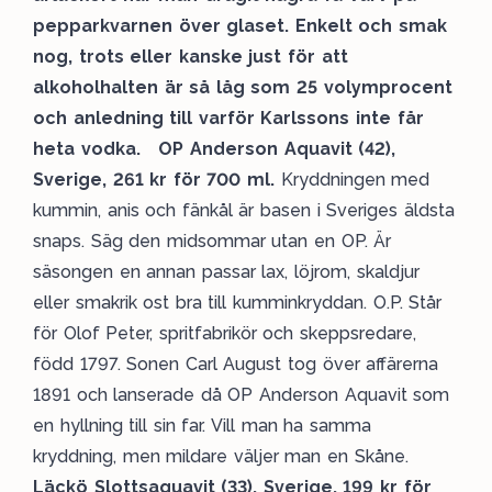
pepparkvarnen över glaset. Enkelt och smak
nog, trots eller kanske just för att
alkoholhalten är så låg som 25 volymprocent
och anledning till varför Karlssons inte får
heta vodka.
OP Anderson Aquavit (42),
Sverige, 261 kr för 700 ml.
Kryddningen med
kummin, anis och fänkål är basen i Sveriges äldsta
snaps. Säg den midsommar utan en OP. Är
säsongen en annan passar lax, löjrom, skaldjur
eller smakrik ost bra till kumminkryddan. O.P. Står
för Olof Peter, spritfabrikör och skeppsredare,
född 1797. Sonen Carl August tog över affärerna
1891 och lanserade då OP Anderson Aquavit som
en hyllning till sin far. Vill man ha samma
kryddning, men mildare väljer man en Skåne.
Läckö Slottsaquavit (33), Sverige, 199 kr för