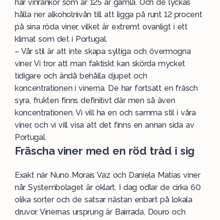
har vinrankor som är 125 år gamla. Och de lyckas
hålla ner alkoholnivån till att ligga på runt 12 procent
på sina röda viner, vilket är extremt ovanligt i ett
klimat som det i Portugal.
– Vår stil är att inte skapa syltiga och övermogna
viner. Vi tror att man faktiskt kan skörda mycket
tidigare och ändå behålla djupet och
koncentrationen i vinerna. De har fortsatt en fräsch
syra, frukten finns definitivt där men så även
koncentrationen. Vi vill ha en och samma stil i våra
viner, och vi vill visa att det finns en annan sida av
Portugal.
Fräscha viner med en röd tråd i sig
Exakt när Nuno Morais Vaz och Daniela Matias viner
når Systembolaget är oklart. I dag odlar de cirka 60
olika sorter och de satsar nästan enbart på lokala
druvor. Vinernas ursprung är Bairrada, Douro och