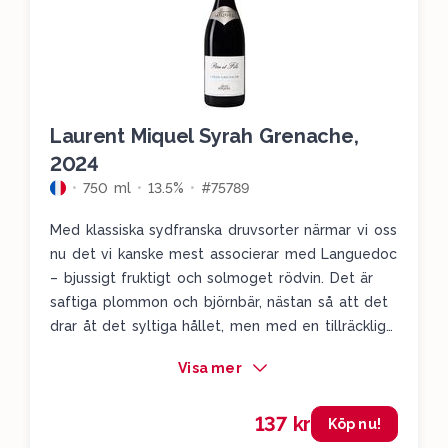
Laurent Miquel Syrah Grenache,
2024
750 ml
13.5%
#75789
Med klassiska sydfranska druvsorter närmar vi oss
nu det vi kanske mest associerar med Languedoc
– bjussigt fruktigt och solmoget rödvin. Det är
saftiga plommon och björnbär, nästan så att det
drar åt det syltiga hållet, men med en tillräcklig
struktur för att hålla samman paketet. Det drar
Visa mer
lite i kinderna, både av syra och strävhet. Perfekt
till kompanjon till grillsäsongen.
137 kr
Köp nu!