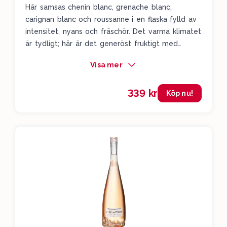
Här samsas chenin blanc, grenache blanc,
carignan blanc och roussanne i en flaska fylld av
intensitet, nyans och fräschör. Det varma klimatet
är tydligt; här är det generöst fruktigt med
mogna persikor, mandarin och örtkryddighet. Det
Visa mer
är krämigt fylligt, men med bra fräschör och ett
litet bett av citrusbeska i avslutet. Det kostar,
339 kr
men det smakar också.
Köp nu!