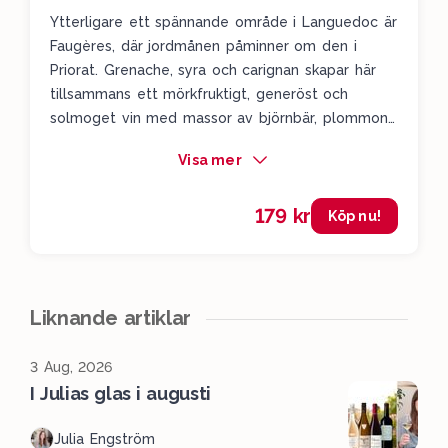
Ytterligare ett spännande område i Languedoc är
Faugères, där jordmånen påminner om den i
Priorat. Grenache, syra och carignan skapar här
tillsammans ett mörkfruktigt, generöst och
solmoget vin med massor av björnbär, plommon
och sydfranska örter. Till det här äter jag gärna
Visa mer
en bit kött för att runda av strävheten.
179 kr
Köp nu!
Liknande artiklar
3 Aug, 2026
I Julias glas i augusti
Julia Engström