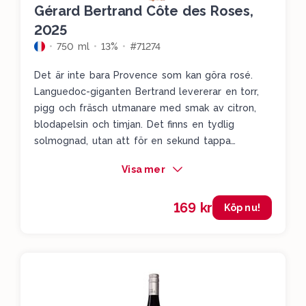
Gérard Bertrand Côte des Roses,
2025
750 ml
13%
#71274
Det är inte bara Provence som kan göra rosé.
Languedoc-giganten Bertrand levererar en torr,
pigg och fräsch utmanare med smak av citron,
blodapelsin och timjan. Det finns en tydlig
solmognad, utan att för en sekund tappa
greppet om fräschören. Snyggt! Bonus för den
Visa mer
som gillar unika flaskor är att den här har formen
av en ros ingjuten i botten. Och förslutningen
169 kr
med glaskork gör det enkelt att spara eventuella
Köp nu!
rester till en annan dag.