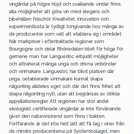
vingårdar på högre höjd och svalkande vindar finns
alla möjligheter att göra vin med elegans och
bibehållen fräschör. Kreativitet, innovation och
experimentlusta är tydligt tongivande hos många av
de producenter som valt att etablera sig i området.
När markpriser i eftertraktade regioner som
Bourgogne och delar Rhônedalen blivit för höga för
gemene man, har Languedoc erbjudit möjligheter
och attraherat många unga och drivna vinbönder
och vinmakare. Languedoc har blivit platsen där
unga, oetablerade vinmakare kunnat skapa
någonting alldeles eget och där det finns frihet att
skapa någonting nytt, utan att begränsas av strikta
appellationsregler. Att regionen har stor andel
ekologiskt certifierade vingårdar är inte förvånande
givet den naturvinstrend som finns i trakten.
Fortfarande är det inte helt lätt att få tag i viner från
de mindre producenterna på Systembolaget, men