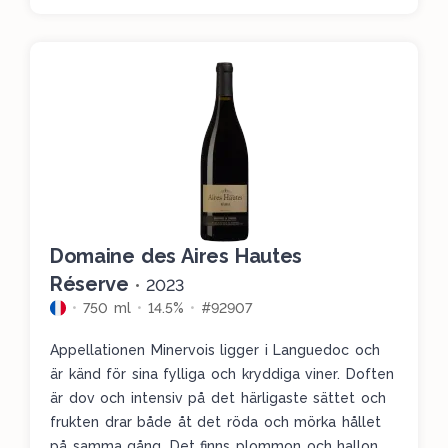
Domaine des Aires Hautes
Réserve
•
2023
750 ml
14.5%
#92907
Appellationen Minervois ligger i Languedoc och
är känd för sina fylliga och kryddiga viner. Doften
är dov och intensiv på det härligaste sättet och
frukten drar både åt det röda och mörka hållet
på samma gång. Det finns plommon och hallon,