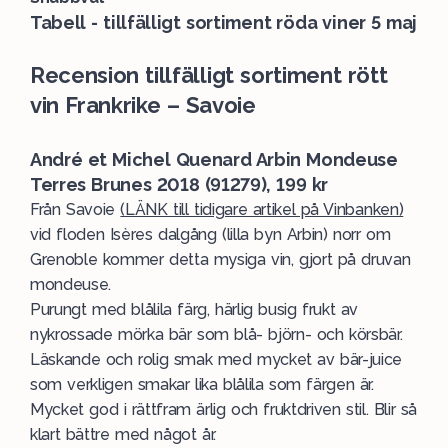
Tabell - tillfälligt sortiment röda viner 5 maj
Recension tillfälligt sortiment rött
vin Frankrike – Savoie
André et Michel Quenard Arbin Mondeuse
Terres Brunes 2018 (91279), 199 kr
Från Savoie
(LÄNK till tidigare artikel på Vinbanken)
vid floden Isères dalgång (lilla byn Arbin) norr om
Grenoble kommer detta mysiga vin, gjort på druvan
mondeuse.
Purungt med blålila färg, härlig busig frukt av
nykrossade mörka bär som blå- björn- och körsbär.
Läskande och rolig smak med mycket av bär-juice
som verkligen smakar lika blålila som färgen är.
Mycket god i rättfram ärlig och fruktdriven stil. Blir så
klart bättre med något år.