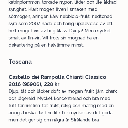
katrinplommon, torkade nypon, läder och lite åldrad
syrlighet. Klart mogen även i smaken med
sötmogen, aningen kärv nebbiolo-frukt, nedtonad
syra som 2007 hade och härlig upplevelse av ett
helt moget vin av hög klass. Dyr, ja! Men mycket
smak av fin-vin. Vill trots sin mognad ha en
dekantering på en halvtimme minst.
Toscana
Castello dei Rampolla Chianti Classico
2016 (95906), 228 kr
Djup, tät och läcker doft av mogen frukt, järn, chark
och lägereld. Mycket koncentrerad och bra med
tuff tanninstinn, tät frukt, rökig och maffig med en
anings beska. Just nu lite för mycket av det goda
men det ger sig om några år. Strålande bra.