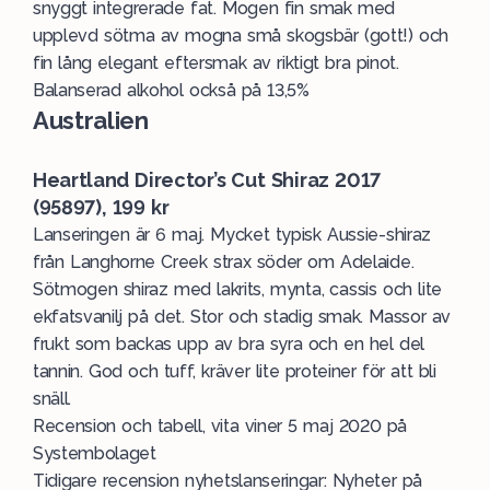
snyggt integrerade fat. Mogen fin smak med
upplevd sötma av mogna små skogsbär (gott!) och
fin lång elegant eftersmak av riktigt bra pinot.
Balanserad alkohol också på 13,5%
Australien
Heartland Director’s Cut Shiraz 2017
(95897), 199 kr
Lanseringen är 6 maj. Mycket typisk Aussie-shiraz
från Langhorne Creek strax söder om Adelaide.
Sötmogen shiraz med lakrits, mynta, cassis och lite
ekfatsvanilj på det. Stor och stadig smak. Massor av
frukt som backas upp av bra syra och en hel del
tannin. God och tuff, kräver lite proteiner för att bli
snäll.
Recension och tabell, vita viner 5 maj 2020 på
Systembolaget
Tidigare recension nyhetslanseringar: Nyheter på