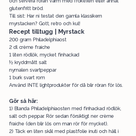
och servera röran varm med frökexen eller annat
glutenfritt bröd.
Till sist: Har ni testat den gamla klassikern
myrstacken? Gott, retro och kul!
Recept tilltugg | Myrstack
200 gram Philadelphiaost
2 dl crème fraiche
1 liten rödlök, mycket finhackad
½ kryddmått salt
nymalen svartpeppar
1 burk svart rom
Använd INTE lightprodukter för då blir röran för lös.
Gör så här:
1) Blanda Philadelphiaosten med finhackad rödlök,
salt och peppar. Rör sedan försiktigt ner crème
fraiche (den blir lös om man rör för mycket).
2) Täck en liten skål med plastfolie inuti och häll i