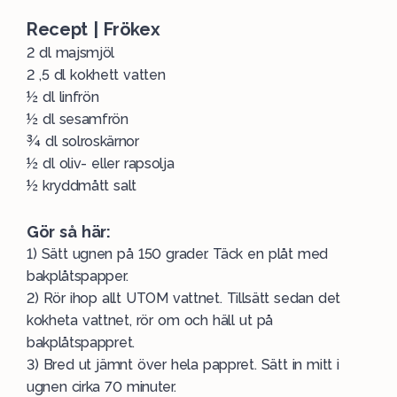
Recept | Frökex
2 dl majsmjöl
2 ,5 dl kokhett vatten
½ dl linfrön
½ dl sesamfrön
¾ dl solroskärnor
½ dl oliv- eller rapsolja
½ kryddmått salt
Gör så här:
1) Sätt ugnen på 150 grader. Täck en plåt med
bakplåtspapper.
2) Rör ihop allt UTOM vattnet. Tillsätt sedan det
kokheta vattnet, rör om och häll ut på
bakplåtspappret.
3) Bred ut jämnt över hela pappret. Sätt in mitt i
ugnen cirka 70 minuter.