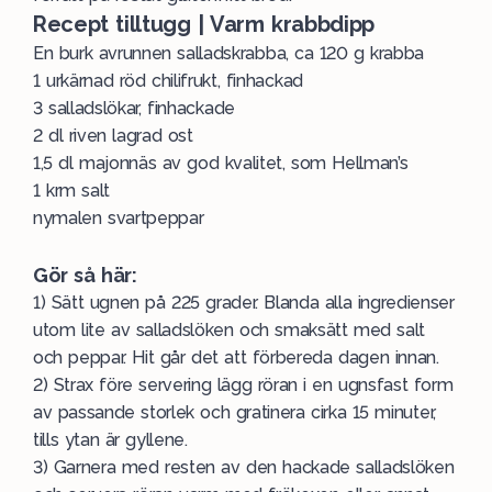
Recept tilltugg | Varm krabbdipp
En burk avrunnen salladskrabba, ca 120 g krabba
1 urkärnad röd chilifrukt, finhackad
3 salladslökar, finhackade
2 dl riven lagrad ost
1,5 dl majonnäs av god kvalitet, som Hellman’s
1 krm salt
nymalen svartpeppar
Gör så här:
1) Sätt ugnen på 225 grader. Blanda alla ingredienser
utom lite av salladslöken och smaksätt med salt
och peppar. Hit går det att förbereda dagen innan.
2) Strax före servering lägg röran i en ugnsfast form
av passande storlek och gratinera cirka 15 minuter,
tills ytan är gyllene.
3) Garnera med resten av den hackade salladslöken