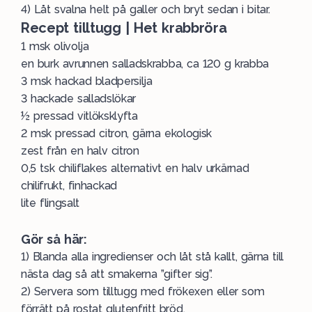
4) Låt svalna helt på galler och bryt sedan i bitar.
Recept tilltugg | Het krabbröra
1 msk olivolja
en burk avrunnen salladskrabba, ca 120 g krabba
3 msk hackad bladpersilja
3 hackade salladslökar
½ pressad vitlöksklyfta
2 msk pressad citron, gärna ekologisk
zest från en halv citron
0,5 tsk chiliflakes alternativt en halv urkärnad
chilifrukt, finhackad
lite flingsalt
Gör så här:
1) Blanda alla ingredienser och låt stå kallt, gärna till
nästa dag så att smakerna ”gifter sig”.
2) Servera som tilltugg med frökexen eller som
förrätt på rostat glutenfritt bröd.